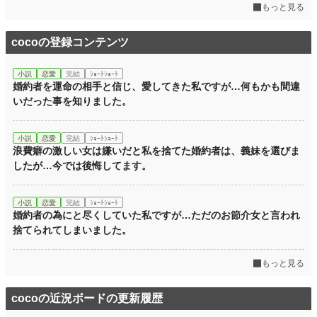
もっと見る
cocoの登録コンテンツ
小説
恋愛
完結
ｼｮｰﾄｼｮｰﾄ
婚約者を運命の相手と信じ、愛してきた私ですが…何もかも間違
いだった事を知りました。
小説
恋愛
完結
ｼｮｰﾄｼｮｰﾄ
浪費癖の激しい女は嫌いだと私を捨てた婚約者は、義妹を選びま
したが…今では後悔してます。
小説
恋愛
完結
ｼｮｰﾄｼｮｰﾄ
婚約者の為にと尽くしていた私ですが…ただのお節介女と言われ
捨てられてしまいました。
もっと見る
cocoの近況ボードの更新履歴