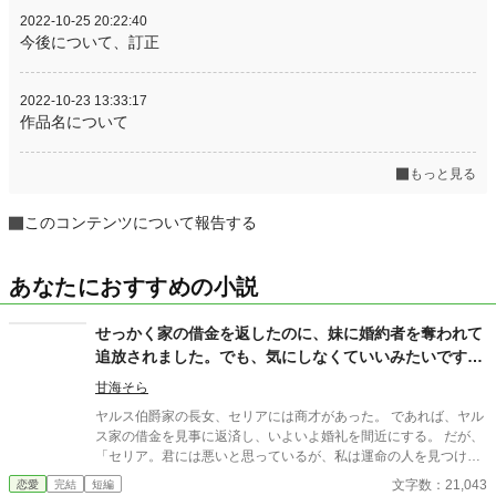
2022-10-25 20:22:40
今後について、訂正
2022-10-23 13:33:17
作品名について
もっと見る
このコンテンツについて報告する
あなたにおすすめの小説
せっかく家の借金を返したのに、妹に婚約者を奪われて
追放されました。でも、気にしなくていいみたいです。
私には頼れる公爵様がいらっしゃいますから
甘海そら
ヤルス伯爵家の長女、セリアには商才があった。 であれば、ヤル
ス家の借金を見事に返済し、いよいよ婚礼を間近にする。 だが、
「セリア。君には悪いと思っているが、私は運命の人を見つけた
のだよ」 婚約者であるはずのクワイフからそう告げられる。
文字数：21,043
恋愛
完結
短編