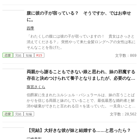
そのクワイフの隣には、妹であるヨカが目を細めて笑っていた。
気がつけば、セリアは全てを失っていた。 今までの功績は
何故か妹のものになり、婚約者もまた妹のものとなった。 さら
腹に彼の子が宿っている？ そうですか、ではお幸せ
には、あらぬ悪名を着せられ、屋敷から追放される憂き目にも会
に。
う。 失意のどん底に陥ることになる。 ただ、そんな時だっ
た。 セリアの目の前に、かつての親友が現れた。 大国シ
四季
ュリナの雄。 ユーガルド公爵家が当主、ケネス・トルゴー。
「わたくしの腹には彼の子が宿っていますの！ 貴女はさっさと
彼が仏頂面で手を差し伸べてくれば、彼女の運命は大きく変化し
消えてくださる？」 突然やって来た金髪ロングヘアの女性は私に
ていく。
そんなことを告げた。
文字数：869
恋愛
完結
短編
R15
両親から謝ることもできない娘と思われ、妹の邪魔する
存在と決めつけられて養子となりましたが、必要のない
もの全てを捨てて幸せになれました
珠宮さくら
伯爵家に生まれたユルシュル・バシュラールは、妹の言うことば
かりを信じる両親と妹のしていることで、最低最悪な婚約者と解
消や破棄ができたと言われる日々を送っていた。 一見良いことの
ように思えることだが、実際は妹がしていることは褒められるこ
文字数：28,562
恋愛
完結
短編
とではなかった。 更には自己中な幼なじみやその異母妹や王妃や
側妃たちによって、ユルシュルは心労の尽きない日々を送ってい
るというのにそれに気づいてくれる人は周りにいなかったこと
【完結】大好きな彼が妹と結婚する……と思ったら？
で、ユルシュルはいつ倒れてもおかしくない状態が続いていたの