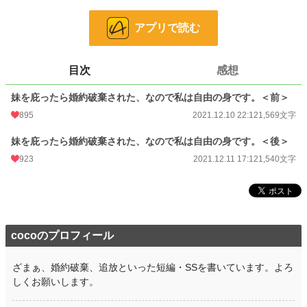
恋愛
16,131 位 / 66,373 件
アプリで読む
お気に入り
167
24h.ポイント
7 pt
目次
感想
文字数
3,109
妹を庇ったら婚約破棄された、なので私は自由の身です。＜前＞
更新日時
2021.12.11 17:12
895
2021.12.10 22:12
1,569文字
初回公開日時
2021.12.10 22:12
妹を庇ったら婚約破棄された、なので私は自由の身です。＜後＞
初回完結日時
923
2021.12.11 17:12
2021.12.11 17:12
1,540文字
週間ポイント
387 pt (17,177 位)
月間ポイント
983 pt (24,355 位)
年間ポイント
20,790 pt (19,599 位)
cocoのプロフィール
累計ポイント
233,208 pt (18,094 位)
ざまぁ、婚約破棄、追放といった短編・SSを書いています。よろ
しくお願いします。