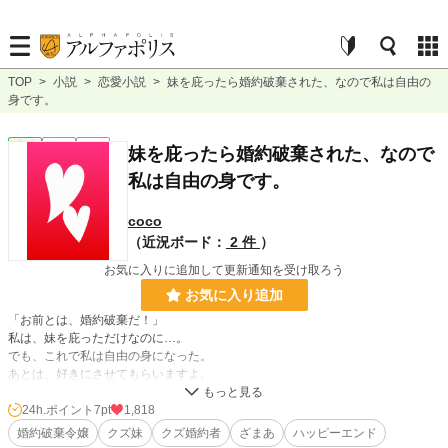
TOP
>
小説
>
恋愛小説
>
妹を庇ったら婚約破棄された、なので私は自由の
身です。
恋愛
完結
短編
妹を庇ったら婚約破棄された、なので
私は自由の身です。
coco
（近況ボード：
2 件
）
お気に入りに追加して更新通知を受け取ろう
お気に入り追加
「お前とは、婚約破棄だ！」
私は、妹を庇っただけなのに…。
でも、これで私は自由の身になった。
あとは、好きにさせてもらいますよ。
婚約破棄から、私の幸せが始まるのです─。
24h.ポイント
7pt
1,818
婚約破棄令嬢
クズ妹
クズ婚約者
ざまあ
ハッピーエンド
小説
37,143 位 / 228,787 件