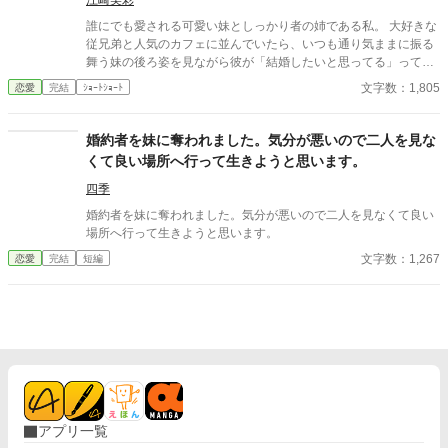
江崎美彩
だが……。
誰にでも愛される可愛い妹としっかり者の姉である私。 大好きな
従兄弟と人気のカフェに並んでいたら、いつも通り気ままに振る
舞う妹の後ろ姿を見ながら彼が「結婚したいと思ってる」って呟
いて…… さっくり読める短編です。 異世界もののつもりで書いて
文字数：1,805
恋愛
完結
ｼｮｰﾄｼｮｰﾄ
ますが、あまり異世界感はありません。
婚約者を妹に奪われました。気分が悪いので二人を見な
くて良い場所へ行って生きようと思います。
四季
婚約者を妹に奪われました。気分が悪いので二人を見なくて良い
場所へ行って生きようと思います。
文字数：1,267
恋愛
完結
短編
アプリ一覧