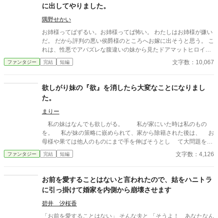
に出してやりました。
隅野せかい
お姉様ってばずるい。お姉様ってば怖い。 わたしはお姉様が嫌い
だ。 だから評判の悪い侯爵様のところへお嫁に出そうと思う。 こ
れは、性悪でアバズレな腹違いの妹から見たドアマットヒロイン
の物語。 他サイトでも公開しています。
文字数：10,067
ファンタジー
完結
短編
欲しがり妹の『欲』を消したら大変なことになりまし
た。
まりー
私の妹はなんでも欲しがる。 私が家にいた時は私のもの
を。 私が妹の策略に嵌められて、家から除籍された後は、 お
母様や果ては他人のものにまで手を伸ばそうとし て大問題を起
こす。 だから、お父様は森の魔女様に妹の『欲』を取り出 し
文字数：4,126
ファンタジー
完結
短編
てもらうことにしたらしいが…。
〜 〜 〜 〜 〜 〜 〜 〜 〜 〜 〜 〜 〜 よくあ
る「欲張りな妹」の欲が消えたら…というお 話です。欲って大
お前を愛することはないと言われたので、姑をハニトラ
事よね？ 読んで頂けたら励みになります！
に引っ掛けて婚家を内側から崩壊させます
〜 〜 〜 〜 〜 〜 〜 〜 〜 〜 〜 〜 〜 不慣れな
もので、改行が酷いことになっていたので直しました。 ご迷惑お
碧井 汐桜香
かけしました。
「お前を愛することはない」 そんな夫と 「そうよ！ あなたなん