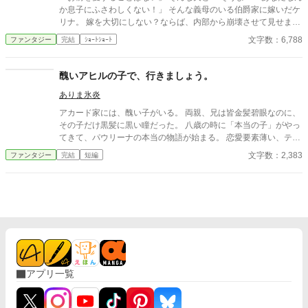
か息子にふさわしくない！」 そんな義母のいる伯爵家に嫁いだケ
リナ。 嫁を大切にしない？ならば、内部から崩壊させて見せまし
ょう
文字数：6,788
ファンタジー
完結
ｼｮｰﾄｼｮｰﾄ
醜いアヒルの子で、行きましょう。
ありま氷炎
アカード家には、醜い子がいる。 両親、兄は皆金髪碧眼なのに、
その子だけ黒髪に黒い瞳だった。 八歳の時に「本当の子」がやっ
てきて、パウリーナの本当の物語が始まる。 恋愛要素薄い、テン
プレは全くかすっておりません。 なんちゃってファンタジーか
文字数：2,383
ファンタジー
完結
短編
も。
アプリ一覧