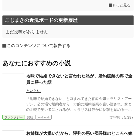
もっと見る
こじまきの近況ボードの更新履歴
まだ投稿がありません
このコンテンツについて報告する
あなたにおすすめの小説
地味で結婚できないと言われた私が、婚約破棄の席で全
員に勝った話
といとい
「地味で結婚できない」と蔑まれてきた伯爵令嬢クラリス・アー
デン。公の場で婚約者から一方的に婚約破棄を言い渡され、妹と
の比較で笑い者にされるが、クラリスは静かに反撃を始める―
―。周到に集めた証拠と知略を武器に、貴族社会の表と裏を暴
文字数：5,397
ファンタジー
完結
ｼｮｰﾄｼｮｰﾄ
き、見下してきた者たちを鮮やかに逆転。冷静さと気品で場を支
配する姿に、やがて誰もが喝采を送る。痛快“ざまぁ”逆転劇！
お姉様が大嫌いだから、評判の悪い侯爵様のところへ嫁