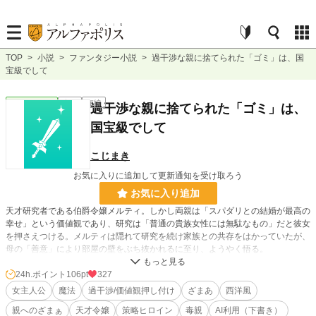
TOP
>
小説
>
ファンタジー小説
>
過干渉な親に捨てられた「ゴミ」は、国
宝級でして
ファンタジー
完結
短編
過干渉な親に捨てられた「ゴミ」は、
国宝級でして
こじまき
お気に入りに追加して更新通知を受け取ろう
お気に入り追加
天才研究者である伯爵令嬢メルティ。しかし両親は「スパダリとの結婚が最高の
幸せ」という価値観であり、研究は「普通の貴族女性には無駄なもの」だと彼女
を押さえつける。メルティは隠れて研究を続け家族との共存をはかっていたが、
母の「善意」により部屋の壁をぶち抜かれるに至り、ようやく悟る。
「もう無理。わかり合えない」
メルティが考えた復讐は、「両親が思い描いた最高の幸せ」を、彼ら自身の手で
24h.ポイント
106pt
327
叩き潰させることだった。
女主人公
魔法
過干渉/価値観押し付け
ざまあ
西洋風
※小説家になろうに投稿しています。
親へのざまぁ
天才令嬢
策略ヒロイン
毒親
AI利用（下書き）