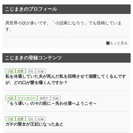
こじまきのプロフィール
異世界小説が多いです。「小説家になろう」でも投稿していま
す。
もっと見る
こじまきの登録コンテンツ
小説
恋愛
完結
短編
私を冷遇していた夫が死んだ私を回帰させて溺愛してくるんです
が、どの口が愛を囁くんですか？
小説
ファンタジー
連載中
短編
「もう遅い」のその前に～失わせ屋へようこそ～
小説
恋愛
完結
短編
ガチの聖女が王妃になったあと