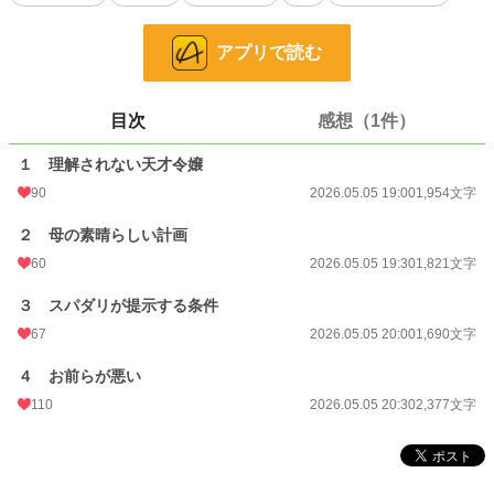
小説
10,230 位 / 228,629 件
アプリで読む
ファンタジー
1,965 位 / 53,266 件
お気に入り
53
目次
感想（1件）
24h.ポイント
106 pt
１ 理解されない天才令嬢
文字数
7,842
90
2026.05.05 19:00
1,954文字
更新日時
2026.05.05 20:30
２ 母の素晴らしい計画
初回公開日時
2026.05.04 19:30
60
2026.05.05 19:30
1,821文字
初回完結日時
2026.05.04 19:30
３ スパダリが提示する条件
週間ポイント
905 pt (9,677 位)
67
2026.05.05 20:00
1,690文字
月間ポイント
2,555 pt (13,609 位)
４ お前らが悪い
110
2026.05.05 20:30
2,377文字
年間ポイント
19,277 pt (20,635 位)
累計ポイント
19,581 pt (71,817 位)