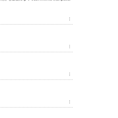
︙
︙
︙
︙