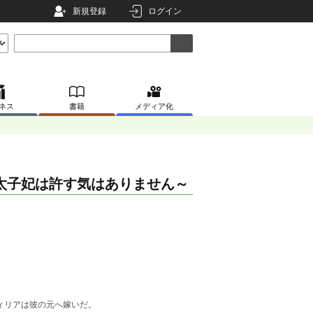
新規登録
ログイン
ネス
書籍
メディア化
太子妃は許す気はありません～
ィリアは彼の元へ嫁いだ。