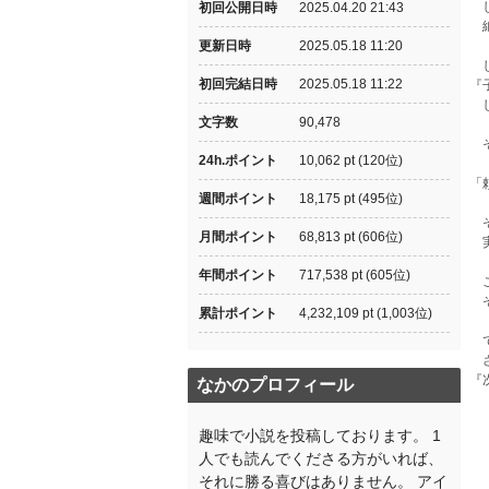
し
初回公開日時
2025.04.20 21:43
絶
更新日時
2025.05.18 11:20
し
初回完結日時
2025.05.18 11:22
『
し
文字数
90,478
そ
24h.ポイント
10,062 pt (120位)
「
週間ポイント
18,175 pt (495位)
そ
月間ポイント
68,813 pt (606位)
実
年間ポイント
717,538 pt (605位)
こ
そ
累計ポイント
4,232,109 pt (1,003位)
で
さ
『
なかのプロフィール
趣味で小説を投稿しております。 1
人でも読んでくださる方がいれば、
それに勝る喜びはありません。 アイ