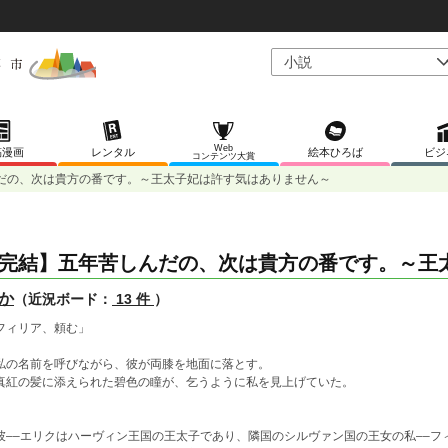
Web
稿漫画
レンタル
絵本ひろば
ビジ
コンテンツ大賞
だの、次は貴方の番です。～王太子妃は許す気はありません～
完結】五年苦しんだの、次は貴方の番です。～王
か
（近況ボード：
13 件
）
フィリア、頼む」
の名前を呼びながら、彼が両膝を地面に落とす。
紅の髪に添えられた碧色の瞳が、乞うように私を見上げていた。
––エリクはハーヴィン王国の王太子であり、隣国のシルヴァン国の王女の私––フ