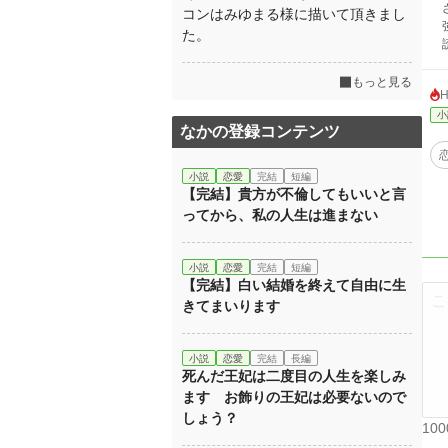
ざ
コンはみゆまる様に描いて頂きまし
強
た。
読
もっと見る
小
なかの登録コンテンツ
小説
恋愛
完結
短編
【完結】貴方が不倫してもいいと言
ってから、私の人生は進まない
小説
恋愛
完結
短編
【完結】白い結婚を終えて自由に生
きてまいります
小説
恋愛
完結
長編
死んだ王妃は二度目の人生を楽しみ
ます お飾りの王妃は必要ないので
しょう？
10