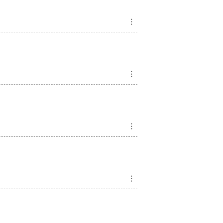
︙
︙
︙
︙