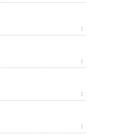
︙
︙
︙
︙