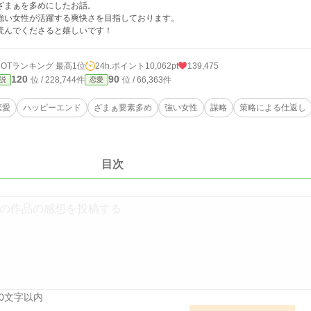
まぁを多めにしたお話。
い女性が活躍する爽快さを目指しております。
んでくださると嬉しいです！
HOTランキング 最高1位
24h.ポイント
10,062pt
139,475
120
90
位 / 228,744件
位 / 66,363件
説
恋愛
恋愛
ハッピーエンド
ざまぁ要素多め
強い女性
謀略
策略による仕返し
目次
00文字以内