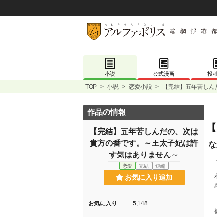
小説
公式漫画
投
TOP
>
小説
>
恋愛小説
>
【完結】五年苦しん
作品の情報
【
【完結】五年苦しんだの、次は
貴方の番です。～王太子妃は許
な
す気はありません～
「
恋愛
完結
短編
私
お気に入り追加
真
お気に入り
5,148
彼