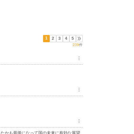
1
2
3
4
5
239
件
︙
︙
︙
あたかも最後になって国の未来に有効な展望