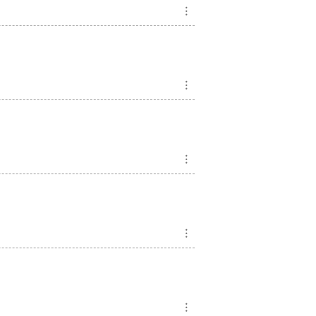
︙
︙
︙
︙
︙