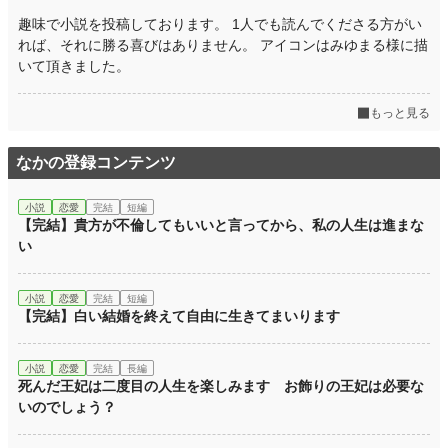
趣味で小説を投稿しております。 1人でも読んでくださる方がい
れば、それに勝る喜びはありません。 アイコンはみゆまる様に描
いて頂きました。
もっと見る
なかの登録コンテンツ
小説
恋愛
完結
短編
【完結】貴方が不倫してもいいと言ってから、私の人生は進まな
い
小説
恋愛
完結
短編
【完結】白い結婚を終えて自由に生きてまいります
小説
恋愛
完結
長編
死んだ王妃は二度目の人生を楽しみます お飾りの王妃は必要な
いのでしょう？