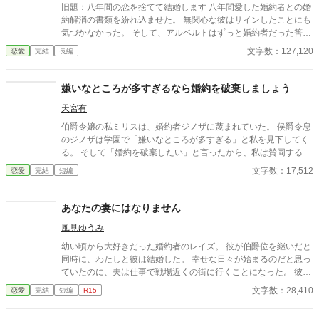
旧題：八年間の恋を捨てて結婚します 八年間愛した婚約者との婚
約解消の書類を紛れ込ませた。 無関心な彼はサインしたことにも
気づかなかった。 そして、アルベルトはずっと婚約者だった筈の
ルージュの婚約パーティーの記事で気付く。 彼女がアルベルトの
文字数：127,120
恋愛
完結
長編
元を去ったことをーー。 八年もの間ずっと自分だけを盲目的に愛
していたはずのルージュ。 なのに彼女はもうすぐ別の男と婚約す
る。 正式な結婚の日取りまで記された記事にアルベルトは憤る。
嫌いなところが多すぎるなら婚約を破棄しましょう
「今度はそうやって気を引くつもりか！？」
天宮有
伯爵令嬢の私ミリスは、婚約者ジノザに蔑まれていた。 侯爵令息
のジノザは学園で「嫌いなところが多すぎる」と私を見下してく
る。 そして「婚約を破棄したい」と言ったから、私は賛同するこ
とにした。 どうやらジノザは公爵令嬢と婚約して、貶めた私を愛
文字数：17,512
恋愛
完結
短編
人にするつもりでいたらしい。 そのために学園での評判を下げて
きたようだけど、私はマルク王子と婚約が決まる。 楽しい日々を
過ごしていると、ジノザは「婚約破棄を後悔している」と言い出
あなたの妻にはなりません
した。
風見ゆうみ
幼い頃から大好きだった婚約者のレイズ。 彼が伯爵位を継いだと
同時に、わたしと彼は結婚した。 幸せな日々が始まるのだと思っ
ていたのに、夫は仕事で戦場近くの街に行くことになった。 彼が
旅立った数日後、わたしの元に届いたのは夫の訃報だった。 悲し
文字数：28,410
恋愛
完結
短編
R15
みに暮れているわたしに近づいてきたのは、夫の親友のディール
様。 彼は夫から自分の身に何かあった時にはわたしのことを頼む