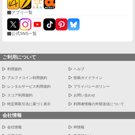
子。 そんなイブリアの態度がルシアンは何故か気に入らない様子
で… 更には婚約破棄されたイブリアの婚約者の座を狙う王太子の
アプリ一覧
側近達。 「私をあんなにも嫌っていた、聖女様の取り巻き達が一
体私に何の用事があって絡むの！？嫌がらせかしら……！」
公式SNS一覧
ご利用について
利用規約
ヘルプ
アルファコイン利用規約
投稿ガイドライン
レンタルサービス利用規約
プライバシーポリシー
スコア利用規約
お問い合わせ
特定商取引法に基づく表示
利用者情報の外部送信について
会社情報
会社情報
IR情報