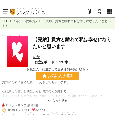
TOP
>
小説
>
恋愛小説
>
【完結】貴方と離れて私は幸せになりたいと思い
ます
恋愛
完結
短編
【完結】貴方と離れて私は幸せになり
たいと思います
なか
（近況ボード：
13 件
）
お気に入りに追加して更新通知を受け取ろう
お気に入り追加
貴方のために諦めた夢、叶えさせてもらいます。
心に決めた誓いと共に、私は貴方の元を離れる。
夫である貴方を支え続けた五年……だけど貴方は不倫という形で裏切った。
そして歳を重ねた私に『枯れた花』と評価を下して嘲笑う。
HOTランキング 最高2位
どうせ捨てられるなら、私から捨ててあげよう。
24h.ポイント
461pt
82,564