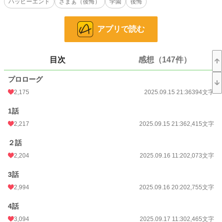
ハッピーエンド
ざまぁ（後悔）
学園
後悔
そして証明するの。
私は枯れた花ではないと……
自らの夢を叶えて、華であると証明してみせるから。
アプリで読む
小説
3,167 位 / 228,882 件
目次
感想（147件）
恋愛
1,703 位 / 66,383 件
プロローグ
お気に入り
2,757
2,175
2025.09.15 21:36
394文字
24h.ポイント
461 pt
1話
文字数
91,829
2,217
2025.09.15 21:36
2,415文字
更新日時
2025.10.18 11:30
２話
初回公開日時
2025.09.15 21:36
2,204
2025.09.16 11:20
2,073文字
初回完結日時
2025.10.18 11:34
3話
週間ポイント
3,270 pt (3,074 位)
2,994
2025.09.16 20:20
2,755文字
月間ポイント
15,779 pt (2,985 位)
4話
3,094
2025.09.17 11:30
2,465文字
年間ポイント
2,312,269 pt (123 位)