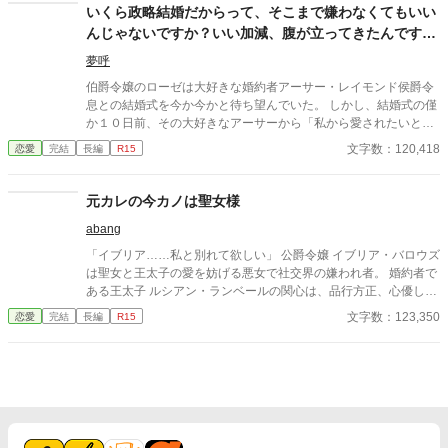
と言われていたのだと言う。 あっという間に日にちが過ぎ、ディ
いくら政略結婚だからって、そこまで嫌わなくてもいい
ール様から求婚される。 悩みに悩んだ末に、ディール様と婚約し
んじゃないですか？いい加減、腹が立ってきたんですけ
たわたしに、友人と街に出た時にすれ違った男が言った。 「あの
ど！
男と結婚するのはやめなさい。彼は君の夫の殺害を依頼した男
夢呼
だ」
伯爵令嬢のローゼは大好きな婚約者アーサー・レイモンド侯爵令
息との結婚式を今か今かと待ち望んでいた。 しかし、結婚式の僅
か１０日前、その大好きなアーサーから「私から愛されたいとい
う思いがあったら捨ててくれ。それに応えることは出来ない」と
文字数：120,418
恋愛
完結
長編
R15
告げられる。 ローゼはその言葉にショックを受け、熱を出し寝込
んでしまう。数日間うなされ続け、やっと目を覚ました。前世の
記憶と共に・・・。 愛されることは無いと分かっていても、覆す
元カレの今カノは聖女様
ことが出来ないのが貴族間の政略結婚。日本で生きたアラサー女
abang
子の「私」が八割心を占めているローゼが、この政略結婚に臨む
ことになる。 いくら政略結婚といえども、親に孫を見せてあげて
「イブリア……私と別れて欲しい」 公爵令嬢 イブリア・バロウズ
親孝行をしたいという願いを持つローゼは、何とかアーサーに振
は聖女と王太子の愛を妨げる悪女で社交界の嫌われ者。 婚約者で
り向いてもらおうと頑張るが、鉄壁のアーサーには敵わず。それ
ある王太子 ルシアン・ランベールの関心は、品行方正、心優しく
どころか益々嫌われる始末。 一体私の何が気に入らないんだか。
美人で慈悲深い聖女、セリエ・ジェスランに奪われ王太子ルシア
文字数：123,350
恋愛
完結
長編
R15
そこまで嫌わなくてもいいんじゃないんですかね！いい加減腹立
ンはついにイブリアに別れを切り出す。 極め付けには、王妃から
つわっ！ 世界観はゆるいです！ カクヨム様にも投稿しておりま
嫉妬に狂うただの公爵令嬢よりも、聖女が婚約者に適任だと「ル
す。 ※１０万文字を超えたので長編に変更しました。
シアンと別れて頂戴」と多額の手切れ金。 社交会では嫉妬に狂っ
た憐れな令嬢に"仕立てあげられ"周りの人間はどんどんと距離を
取っていくばかり。 けれども当の本人は… 「悲しいけれど、過ぎ
ればもう過去のことよ」 と、噂とは違いあっさりとした様子のイ
ブリア。 それどころか自由を謳歌する彼女はとても楽しげな様