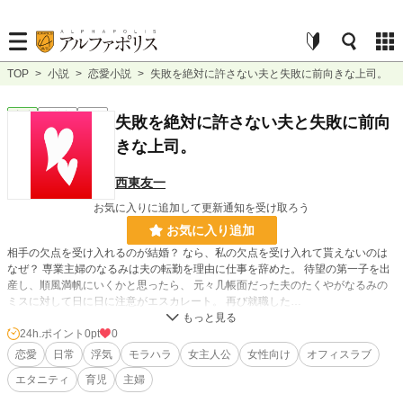
TOP
>
小説
>
恋愛小説
>
失敗を絶対に許さない夫と失敗に前向きな上司。
恋愛
連載中
短編
失敗を絶対に許さない夫と失敗に前向
きな上司。
西東友一
お気に入りに追加して更新通知を受け取ろう
お気に入り追加
相手の欠点を受け入れるのが結婚？ なら、私の欠点を受け入れて貰えないのは
なぜ？ 専業主婦のなるみは夫の転勤を理由に仕事を辞めた。 待望の第一子を出
産し、順風満帆にいくかと思ったら、 元々几帳面だった夫のたくやがなるみの
ミスに対して日に日に注意がエスカレート。 再び就職した…
★★
24h.ポイント
0pt
0
カクヨムのイベント参加中。
恋愛
日常
浮気
モラハラ
女主人公
女性向け
オフィスラブ
人によって、モヤっと、イラっとする場合がございますのでご注意ください。
エタニティ
育児
主婦