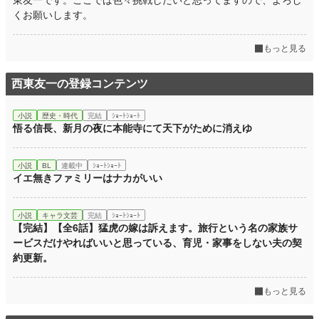
東友一です。ここでは色々挑戦したいと思ってますので、よろし
くお願いします。
もっと見る
西東友一の登録コンテンツ
小説
歴史・時代
完結
ｼｮｰﾄｼｮｰﾄ
悟る信長、新月の夜に本能寺にて天下がために消えゆ
小説
BL
連載中
ｼｮｰﾄｼｮｰﾄ
イエ無きファミリーはナカがいい
小説
キャラ文芸
完結
ｼｮｰﾄｼｮｰﾄ
【完結】【全6話】猛虎の嫁は訴えます。旅行という名の家族サ
ービスだけやればいいと思っている、育児・家事をしない夫の契
約更新。
もっと見る