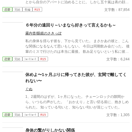
とから自分のアパートに泊めることに。 しかし五十嵐は表の顔と
は別に、腹黒でひと癖もふた癖もある男だった。 「お前は俺の恋
文字数：87,854
恋愛
完結
長編
R15
愛対象外。ヤル気も全く起きない安全地帯」 ――酷い言葉に、菜
乃は呆然。二度と関わるまいと決める。 なのに、それを境に彼は
夜な夜な菜乃のもとへ現れるようになり……？ 溺愛×性格に難あ
６年分の遠回り～いまなら好きって言えるかも～
りの執着男子 × 冴えない自分から変身する健気ヒロイン。 王道と
霧内杳/眼鏡のさきっぽ
刺激が詰まったオフィスラブコメディ！ ✽全28話完結 ✽辛口で過
激な発言あり。苦手な方はご注意ください。 ✽他誌にも掲載中で
私の身体を揺らす彼を、下から見ていた。 まさかあの彼と、こん
す。 ✽2026.4/11 エブリスタ用に使用している表紙に変更しまし
な関係になるなんて思いもしない。 今日は同期飲み会だった。 後
た。 →表紙はイラストをGrok タイトルをChatGPTでAI生成して
輩のミスで行けたのは本当に最後。 飲み足りないという私に彼は
います。
付き合ってくれた。 彼とは入社当時、部署は違ったが同じ仕事に
文字数：6,244
恋愛
完結
ｼｮｰﾄｼｮｰﾄ
R15
携わっていた。 きっとあの頃のわたしは、彼が好きだったんだと
思う。 けれど仕事で負けたくないなんて私のちっぽけなプライド
のせいで、その一線は越えられなかった。 でも、あれから変わっ
休めよ〜1ヶ月ぶりに帰ってきた彼が、玄関で離してく
た私なら……。 ****** 2021/05/29 公開 ****** 表紙 いもこは妹
れない〜
pixivID:11163077
ぐぬ
1、2週間のはずが、1ヶ月になった。 チェーンロックの隙間か
ら、いつもの声がした。 「おかえり」と言い切る前に、抱きしめ
られた。 知っている匂いと、知らない匂いが混じっていた。
文字数：1,305
恋愛
完結
ｼｮｰﾄｼｮｰﾄ
R15
身体の繋がりしかない関係