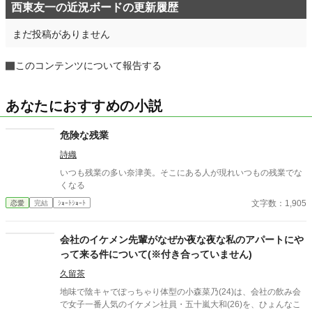
西東友一の近況ボードの更新履歴
まだ投稿がありません
このコンテンツについて報告する
あなたにおすすめの小説
危険な残業
詩織
いつも残業の多い奈津美。そこにある人が現れいつもの残業でな
くなる
文字数：1,905
恋愛
完結
ｼｮｰﾄｼｮｰﾄ
会社のイケメン先輩がなぜか夜な夜な私のアパートにや
って来る件について(※付き合っていません)
久留茶
地味で陰キャでぽっちゃり体型の小森菜乃(24)は、会社の飲み会
で女子一番人気のイケメン社員・五十嵐大和(26)を、ひょんなこ