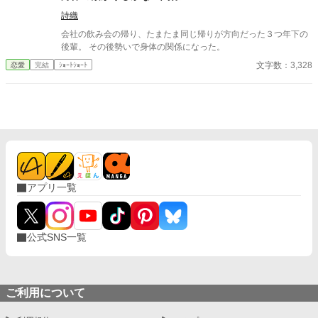
詩織
会社の飲み会の帰り、たまたま同じ帰りが方向だった３つ年下の
後輩。 その後勢いで身体の関係になった。
文字数：3,328
恋愛
完結
ｼｮｰﾄｼｮｰﾄ
アプリ一覧
公式SNS一覧
ご利用について