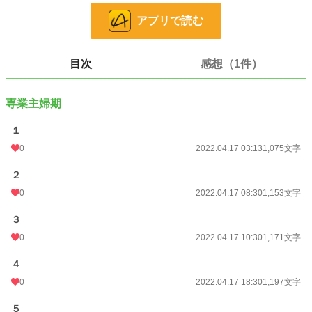
小説
228,607 位 / 228,607 件
アプリで読む
恋愛
66,317 位 / 66,317 件
お気に入り
25
目次
感想（1件）
24h.ポイント
0 pt
文字数
9,449
専業主婦期
更新日時
2022.04.21 07:30
１
初回公開日時
2022.04.17 03:13
0
2022.04.17 03:13
1,075文字
週間ポイント
14 pt (70,247 位)
２
0
2022.04.17 08:30
1,153文字
月間ポイント
42 pt (83,903 位)
３
年間ポイント
413 pt (107,904 位)
0
2022.04.17 10:30
1,171文字
累計ポイント
12,170 pt (89,045 位)
４
0
2022.04.17 18:30
1,197文字
５