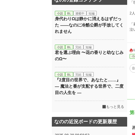
「
2
小説
BL
連載中
短編
身代わりΩは静かに消えるはずだっ
「
た ――なのに冷酷公爵が手放してく
泣
れません
小説
BL
完結
短編
君を選ぶ理由 〜花の香りと幼なじみ
小
のΩ〜
B
小説
BL
完結
短編
『2度目の世界で、あなたと……』
― 魔法と番が支配する世界で、二度
目の人生を ―
もっと見る
第
なのの近況ボードの更新履歴