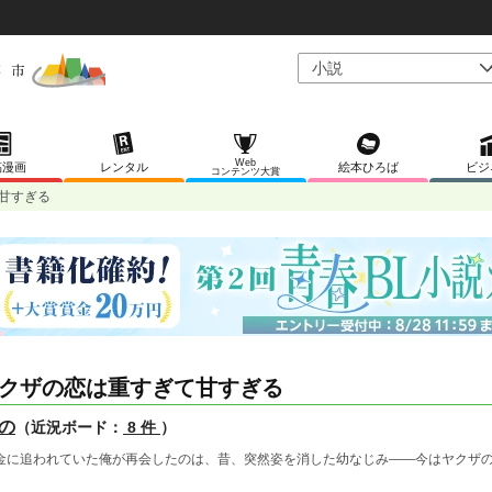
Web
稿漫画
レンタル
絵本ひろば
ビジ
コンテンツ大賞
甘すぎる
クザの恋は重すぎて甘すぎる
の
（近況ボード：
8 件
）
金に追われていた俺が再会したのは、昔、突然姿を消した幼なじみ――今はヤクザ