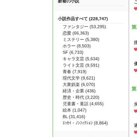
新着の小説
小説作品すべて (228,747)
ファンタジー (53,295)
第
恋愛 (66,363)
ミステリー (5,380)
ホラー (8,503)
SF (6,733)
キャラ文芸 (5,634)
ライト文芸 (9,591)
青春 (7,919)
現代文学 (9,621)
大衆娯楽 (6,070)
第
経済・企業 (436)
歴史・時代 (3,220)
児童書・童話 (4,655)
絵本 (1,047)
BL (31,416)
ｴｯｾｲ・ﾉﾝﾌｨｸｼｮﾝ (8,864)