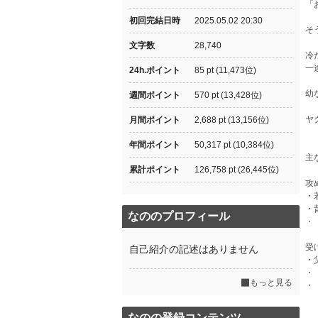
「
初回完結日時
2025.05.02 20:30
そ
文字数
28,740
冷
一
24h.ポイント
85 pt (11,473位)
幼
週間ポイント
570 pt (13,428位)
ヤ
月間ポイント
2,688 pt (13,156位)
年間ポイント
50,317 pt (10,384位)
主
累計ポイント
126,758 pt (26,445位)
攻
・
・
なののプロフィール
・
受
自己紹介の記述はありません
・
・
もっと見る
・
なのの登録コンテンツ