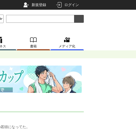
新規登録
ログイン
ネス
書籍
メディア化
の若頭になってた。