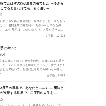
『捨てたはずのΩが運命の番でした ～今さら
愛してると言われても、もう遅い～
兎
である朝霧湊は、事故のような一夜をきっ
けに、名門企業の御曹司α・九条玲司と関係を持
だの過ちだ」と湊を切り捨
、政略結婚のためβの婚約者との未来を選んだ。 深
文字数：12,313
傷ついた湊は、彼の前から姿を消す。 数か月後―
まで誰も知らなかった希少な
遅咲きΩ』として覚醒する。 その瞬間、玲司は初め
上手に啼いて
湊こそが運命の番だったと知る。 「戻ってきてく
色橙
けてくる玲司。 だが湊の隣
は、自分を支え続けてくれた医師のα・神崎伊織が
聡は10歳の初めての発情期の際、大輝に噛まれ番と
は俺を捨てたでしょう」 後悔に苦し
った。それ以来関係を継続しているが、愛ではなく
α、執着する第二のα、そして希少Ωを巡る陰謀。
合と情で続いている現状はそろそろ終わりが見えて
う二度と傷つきたくないΩが最後に選ぶ相手とは―
た。 ■注意*独自オメガバース設定。■『それは愛か
文字数：9,082
執着が加速する、すれ違いオ
能か』と同じ世界設定です。関係は一切なし。
ガバースBL。
2度目の世界で、あなたと……』 ― 魔法と
番が支配する世界で、二度目の人生を ―
の
として生まれたリオナは、政略結婚の駒として生