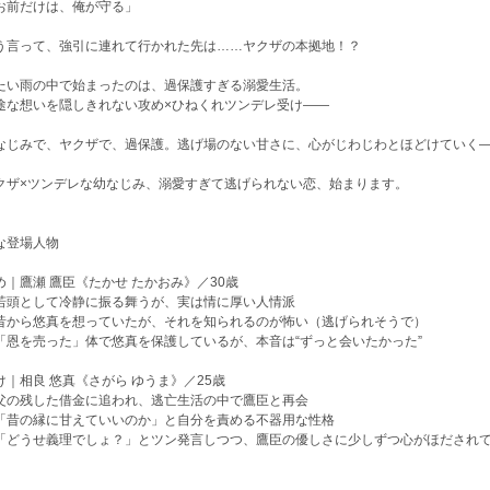
お前だけは、俺が守る」
う言って、強引に連れて行かれた先は……ヤクザの本拠地！？
たい雨の中で始まったのは、過保護すぎる溺愛生活。
途な想いを隠しきれない攻め×ひねくれツンデレ受け――
なじみで、ヤクザで、過保護。逃げ場のない甘さに、心がじわじわとほどけていく
クザ×ツンデレな幼なじみ、溺愛すぎて逃げられない恋、始まります。
な登場人物
め｜鷹瀬 鷹臣《たかせ たかおみ》／30歳
若頭として冷静に振る舞うが、実は情に厚い人情派
昔から悠真を想っていたが、それを知られるのが怖い（逃げられそうで）
「恩を売った」体で悠真を保護しているが、本音は“ずっと会いたかった”
け｜相良 悠真《さがら ゆうま》／25歳
父の残した借金に追われ、逃亡生活の中で鷹臣と再会
「昔の縁に甘えていいのか」と自分を責める不器用な性格
「どうせ義理でしょ？」とツン発言しつつ、鷹臣の優しさに少しずつ心がほだされ