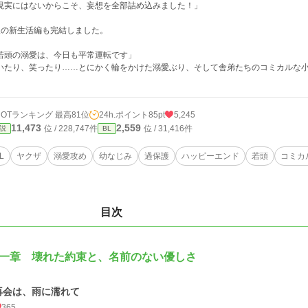
現実にはないからこそ、妄想を全部詰め込みました！」
人の新生活編も完結しました。
若頭の溺愛は、今日も平常運転です」
いたり、笑ったり……とにかく輪をかけた溺愛ぶり、そして舎弟たちのコミカルな
HOTランキング 最高81位
24h.ポイント
85pt
5,245
11,473
2,559
位 / 228,747件
位 / 31,416件
説
BL
L
ヤクザ
溺愛攻め
幼なじみ
過保護
ハッピーエンド
若頭
コミカ
目次
一章 壊れた約束と、名前のない優しさ
再会は、雨に濡れて
365