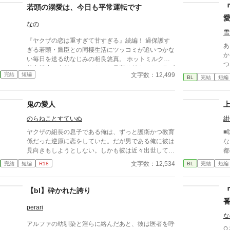
若頭の溺愛は、今日も平常運転です
なの
雪
『ヤクザの恋は重すぎて甘すぎる』続編！ 過保護す
あらすじ Ω
ぎる若頭・鷹臣との同棲生活にツッコミが追いつかな
か
い毎日を送る幼なじみの相良悠真。 ホットミルクに
つ。 しかし玲司は「た
外出禁止、舎弟たちのニヤニヤ見守り付き（？）ラブ
て
文字数：12,499
完結
短編
コメ生活はいつだって騒がしく、でもどこかあったか
BL
完結
短編
く
い。 だけどそんな日常の中で、鷹臣の覚悟に触れ、
―。 湊の身体は、これ
悠真は気づく。 ……俺も、ちゃんと応えたい。 笑っ
『
鬼の愛人
て泣けて、めいっぱい甘い！ 騒がしくて幸せすぎ
て
る、ヤクザとツッコミ男子の結婚一直線ラブストーリ
のらねことすていぬ
紺
れ」 今さら必死に追いか
ー！ ※前作『ヤクザの恋は重すぎて甘すぎる』を読
に
ヤクザの組長の息子である俺は、ずっと護衛かつ教育
■
んでからの方が、より深く楽しめます。
いた。 「あなた
係だった逆原に恋をしていた。だが男である俺に彼は
な
む
見向きもしようとしない。しかも彼は近々出世して教
都
も
育係から外れてしまうらしい。叶わない恋心に苦しく
い
文字数：12,534
完結
短編
R18
BL
完結
短編
―。 捨てた側の後悔と
なった俺は、ある日計画を企てて……。ヤクザ若頭×
本
メ
跡取り
【bl】砕かれた誇り
『
perari
な
アルファの幼馴染と淫らに絡んだあと、彼は医者を呼
Ω