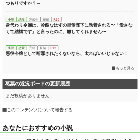
つもりですか？～
小説
恋愛
連載中
短編
R15
身代わり令嬢は、冷酷なはずの皇帝陛下に執着される〜「愛さな
くて結構です」と言ったのに、離してくれません〜
小説
恋愛
完結
長編
R15
悪役令嬢として断罪されたくないなら、太ればいいじゃない！
もっと見る
葛葉の近況ボードの更新履歴
まだ投稿がありません
このコンテンツについて報告する
あなたにおすすめの小説