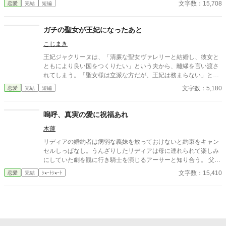
文字数：15,708
恋愛
完結
短編
さって下さい。私は一切気にしませんわ」 二人の想いは、重なり
合えるのだろうか …… ※他のサイトにも公開しています。
ガチの聖女が王妃になったあと
こじまき
王妃ジャクリーヌは、「清廉な聖女ヴァレリーと結婚し、彼女と
ともにより良い国をつくりたい」という夫から、離縁を言い渡さ
れてしまう。「聖女様は立派な方だが、王妃は務まらない」と二
人を諭すも否定され、廃妃となって隣国の公爵に嫁ぐことに。一
文字数：5,180
恋愛
完結
短編
方ジャクリーヌの言葉を否定した国王は、次第に新しい王妃の言
動に違和感を覚えるようになる。 聖女は、決して悪人ではない。
けれども、王妃には向いていなかった。 ※小説家になろうにも投
嗚呼、真実の愛に祝福あれ
稿しています。
木蓮
リディアの婚約者は病弱な義妹を放っておけないと約束をキャン
セルしっぱなし。うんざりしたリディアは母に連れられて楽しみ
にしていた劇を観に行き騎士を演じるアーサーと知り合う。 父か
ら条件付きで婚約者との婚約解消の許可をもらったリディアはせ
文字数：15,410
恋愛
完結
ｼｮｰﾄｼｮｰﾄ
っせと劇を観にいってアーサーと仲良くなる。 しかし、婚約者が
義妹を連れて観劇に押しかけて来たことをきっかけに非常識な2
人の暴走に巻き込まれ、アーサーを巻きこんだ喜劇（？）の幕が
上がる――。 推し活していたら恋が叶って脳みそ花畑婚約者たち
もさっくり撃退した、ゆるふわ恋愛劇。