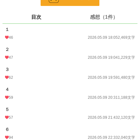
24h.ポイント
56 pt
文字数
13,290
目次
感想（1件）
更新日時
2026.05.11 06:11
１
初回公開日時
2026.05.09 18:05
46
2026.05.09 18:05
2,469文字
週間ポイント
316 pt (19,338 位)
２
月間ポイント
1,504 pt (18,894 位)
47
2026.05.09 19:04
1,229文字
年間ポイント
76,395 pt (7,492 位)
３
62
2026.05.09 19:59
1,480文字
累計ポイント
76,635 pt (35,359 位)
４
59
2026.05.09 20:31
1,188文字
５
57
2026.05.09 21:43
2,120文字
６
94
2026.05.09 22:33
2,040文字