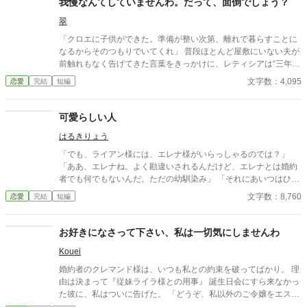
我慢なんてしていませんわ。だって、面倒でしょう？
翠
「クロエに子供ができた。準備が整い次第、離れで暮らすことに
なるからそのつもりでいてくれ」 普段ほとんど屋敷にいない夫が
前触れもなく告げてきた言葉をきっかけに、レティシアは“三年
間”の契約を終わらせることにした。 赤の他人を屋敷に迎えるこ
文字数：4,095
恋愛
完結
短編
とはしない。 不要なものに感情を砕く理由などない。 「だって、
面倒でしょう？」 不誠実な夫も、無意味な結婚も、 この際すべて
切り捨ててしまいましょう。
可愛らしい人
はるきりょう
「でも、ライアン様には、エレナ様がいらっしゃるのでは？」
「ああ、エレナね。よく勘違いされるんだけど、エレナとは婚約
者でも何でもないんだ。ただの幼馴染み」 「それにあいつはひと
りで生きていけるから」 女性ながらに剣術を学ぶエレナは可愛げ
文字数：8,760
恋愛
完結
短編
がないという理由で、ほとんど婚約者同然の幼馴染から捨てられ
る。 けれど、 「エレナ嬢」 「なんでしょうか？」 「今日の夜会
のパートナーはお決まりですか？」 その言葉でパートナー同伴
お好きになさって下さい、私は一切気にしませんわ
の夜会に招待されていたことを思い出した。いつものとおりライ
Kouei
アンと一緒に行くと思っていたので参加の返事を出していたの
だ。 「……いいえ」 当日の欠席は著しく評価を下げる。今後、
婚約者のクレマンド様は、いつも私との約束を破ってばかり。 理
家庭教師として仕事をしていきたいと考えるのであれば、父親か
由は決まって『従妹ライラ様との用事』 誕生日会にすら来なかっ
兄に頼んででも行った方がいいだろう。 「よければ僕と一緒に行
た彼に、私はついに告げた。 「どうぞ、私以外のご令嬢をエスコ
きませんか？」
ートするなり、お出かけするなり、関係を持つなり、お好きにな