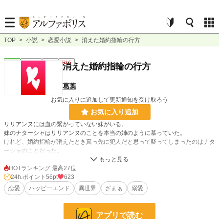
TOP
>
小説
>
恋愛小説
>
消えた婚約指輪の行方
恋愛
連載中
短編
R15
消えた婚約指輪の行方
葛葉
お気に入りに追加して更新通知を受け取ろう
お気に入り追加
リリアンヌには血の繋がっていない妹がいる。
妹のナターシャはリリアンヌのことを本当の姉のように慕っていた。
けれど、婚約指輪が消えたとき真っ先に犯人だと思って疑ってしまったのはナタ
ーシャのことだった。
HOTランキング 最高27位
小説
15,120 位 / 228,793 件
24h.ポイント
56pt
623
恋愛
ハッピーエンド
異世界
ざまぁ
溺愛
恋愛
6,633 位 / 66,374 件
お気に入り
253
アプリで読む