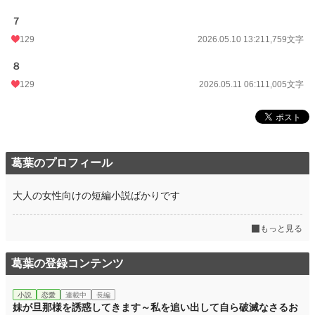
７
129
2026.05.10 13:21
1,759文字
８
129
2026.05.11 06:11
1,005文字
葛葉のプロフィール
大人の女性向けの短編小説ばかりです
もっと見る
葛葉の登録コンテンツ
小説
恋愛
連載中
長編
妹が旦那様を誘惑してきます～私を追い出して自ら破滅なさるお