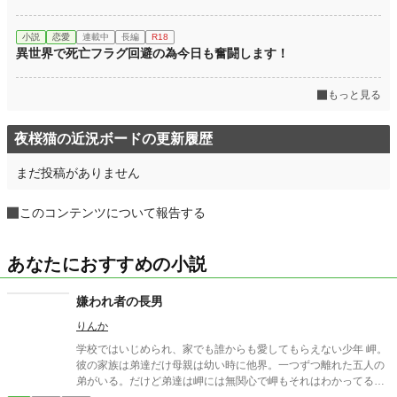
小説
恋愛
連載中
長編
R18
異世界で死亡フラグ回避の為今日も奮闘します！
もっと見る
夜桜猫の近況ボードの更新履歴
まだ投稿がありません
このコンテンツについて報告する
あなたにおすすめの小説
嫌われ者の長男
りんか
学校ではいじめられ、家でも誰からも愛してもらえない少年 岬。
彼の家族は弟達だけ母親は幼い時に他界。一つずつ離れた五人の
弟がいる。だけど弟達は岬には無関心で岬もそれはわかってるけ
ど弟達の役に立つために頑張ってるそんな時とある事件が起き