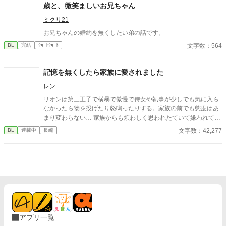
た愛し子だけ……？ どうせ余命幾ばくもない出来損ないなら仕方
歳と、微笑ましいお兄ちゃん
ない、お荷物の僕はさっさと今世からも退場しよう……と思って
たのに？ 偶然騎士たちを神聖魔法で救って、何故か天使と呼ばれ
ミクリ21
て崇められたり。終いには帝国最強の狂血皇子に溺愛されて囲わ
お兄ちゃんの婚約を無くしたい弟の話です。
れちゃったり……いやいやちょっと待て。魔王様、主神様、まさ
文字数：564
BL
完結
ｼｮｰﾄｼｮｰﾄ
かアンタらも？ ……ってあれ、なんかめちゃくちゃ囲われてな
い？？ ――― 病弱ならどうせすぐ死ぬかー。ならちょっとばかし
遊んでもいいよね？と自由にやってたら無駄に最強な奴らに溺愛
記憶を無くしたら家族に愛されました
されちゃってた受けの話。 ※別名義で連載していた作品になりま
す。 (名義を統合しこちらに移動することになりました)
レン
リオンは第三王子で横暴で傲慢で侍女や執事が少しでも気に入ら
なかったら物を投げたり怒鳴ったりする。家族の前でも態度はあ
まり変わらない… 家族からも煩わしく思われたていて嫌われてい
た… そんなある日階段から落ちて意識をなくした…数日後目を覚
文字数：42,277
BL
連載中
長編
ましたらリオンの様子がいつもと違くて…
アプリ一覧