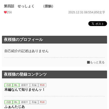
月間ポイント
23,000 pt (2,054 位)
第四話 せっしょく （接触）
256
2025.12.31 08:55
4,850文字
年間ポイント
25,354 pt (17,091 位)
累計ポイント
37,426 pt (52,060 位)
夜桜猫のプロフィール
自己紹介の記述はありません
もっと見る
夜桜猫の登録コンテンツ
小説
BL
連載中
長編
R18
本編なんて知りませんッ！
小説
BL
連載中
長編
R18
ふぁんたじあ