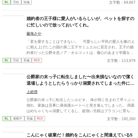
文字数：69,667
BL
完結
短編
て.....
婚約者の王子様に愛人がいるらしいが、ペットを探すの
に忙しいので放っておいてくれ。
藤海さや
「君を愛することはできない」 可愛らしい平民の愛人を膝の上
に抱え上げたこの国の第二王子サミュエルに宣言され、王子の婚
約者だった公爵令息ノア・オルコットは、傷心のあまり学園を飛
び出してしまった……というのが学園の生徒たちの認識である。
文字数：113,979
BL
完結
長編
R15
だがノアの本当の目的は、行方不明の自分のペット（魔王の側
近だったらしい）の捜索だった。通りすがりの魔族に道を尋ねて
目的地へ向かう途中、ノアは完璧な変装をしていたにも関わら
公爵家の末っ子に転生しました〜出来損ないなので潔く
ず、何故かノアを追ってきたらしい王子サミュエルに捕まってし
退場しようとしたらうっかり溺愛されてしまった件につ
まう。 ◇拙作「僕が勇者に殺された件。」に出てきたノアの話で
いて〜
すが、一応単体でも読めます。 ◇テキトー設定。細かいツッコミ
上総啓
はご容赦ください。見切り発車なので不定期更新となります。
公爵家の末っ子に転生したシルビオ。 体が弱く生まれて早々ぶっ
倒れ、家族は見事に過保護ルートへと突き進んでしまった。 両親
はめちゃくちゃ溺愛してくるし、超強い兄様はブラコンに育ち弟
絶対守るマンに……。 せっかくファンタジーの世界に転生したん
文字数：192,260
BL
連載中
長編
R15
だから魔法も使えたり？と思ったら、我が家に代々伝わる上位氷
魔法が俺にだけ使えない？ しかも俺に使える魔法は氷魔法じゃな
く『神聖魔法』？というか『神聖魔法』を操れるのは神に選ばれ
こんにゃく破棄だ！婚約をこんにゃくと間違えている5