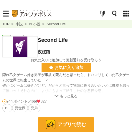
TOP
>
小説
>
BL小説
>
Second Life
BL
連載中
長編
Second Life
夜桜猫
お気に入りに追加して更新通知を受け取ろう
お気に入り追加
隠れ乙女ゲーム好き男子が事故で死んだと思ったら、ドハマリしていた乙女ゲー
ムの世界に転生していた！？
確かにゲームは好きだけど、だからと言って物語に係り合いたいとは微塵も思っ
て無いッ！それなのに、よりにもよって転生したのは悪役令息。
物語の最後は断罪されて処刑される。
24h.ポイント
546pt
827
BL
異世界
兄弟
冗談じゃない。
前世は三十代後半と言う若さで過労死したと言うのに、今世はその更に若い１８
歳で死亡する。しかも処刑。
アプリで読む