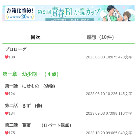
断固回避する。
剣と魔法のファンタジーな世界に転生したのに、冒険にはまったく興味の無い主
人公は今度こそ夢見ていた憧れのまったり物作りをするスローライフを目指して
動き出す。
悪役と言うポジションを完全に放棄した主人公の行動が物語の展開を変えてい
目次
感想（10件）
く。
プロローグ
138
2023.06.03 10:07
5,470文字
小説
2,609 位 / 228,834 件
BL
485 位 / 31,434 件
第一章 幼少期 （４歳）
お気に入り
142
第一話 にせもの (偽物)
24h.ポイント
546 pt
124
2023.06.10 10:22
6,145文字
文字数
29,624
第二話 きず (傷)
更新日時
2025.12.31 08:55
134
2023.09.03 07:09
8,110文字
初回公開日時
2023.06.03 08:17
第三話 葛藤 （ロバート視点）
175
2023.10.20 09:08
5,049文字
週間ポイント
3,812 pt (2,660 位)