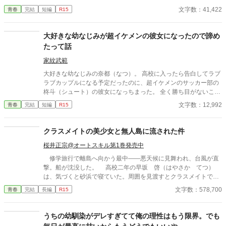
る。 紫音の背中を押すため、友達ふたりなりのサポートだった
文字数：41,422
青春
完結
短編
R15
のだが、なんと紫音はライバルが強力すぎると感じて幼馴染への
恋を諦めてしまった……！ 勘違いをした紫音。 すっかり緑子
のことを諦めて学校生活を送るが、幼馴染の緑子は紫音からの求
大好きな幼なじみが超イケメンの彼女になったので諦め
愛がなくなり、焦りと疑問で混乱。自分もずっと紫音のことが好
たって話
きだったことに気づく。 しかし気づいてからではもう遅い。紫
音はすでに所属する部活動の先輩である鹿内みかんに狙われ、新
家紋武範
しい恋にシフトした生活を送っていた……。 暴走した愛。嫉
大好きな幼なじみの奈都（なつ）。 高校に入ったら告白してラブ
妬。執着。 その全てが緑子を狂わせ、ヤンデレへと変えてしま
ラブカップルになる予定だったのに、超イケメンのサッカー部の
う。 だがそれだけではなかった。 鹿内先輩に実の妹である瑠
柊斗（シュート）の彼女になっちまった。 全く勝ち目がないこの
璃、担任教師の兎川百桃。紫音は３人からも重たすぎる愛を向け
恋。 潔く諦めることにした。
文字数：12,992
青春
完結
短編
R15
られていた……いつの間にか激重感情を向けられていた主人公紫
音は、一体どうなってしまうのか……!? ※カクヨム、小説家にな
ろうにも投稿しています。
クラスメイトの美少女と無人島に流された件
桜井正宗@オートスキル第1巻発売中
修学旅行で離島へ向かう最中――悪天候に見舞われ、台風が直
撃。船が沈没した。 高校二年の早坂 啓（はやさか てつ）
は、気づくと砂浜で寝ていた。周囲を見渡すとクラスメイトで美
少女の天音 愛（あまね まな）が隣に倒れていた。 どうや
文字数：578,700
青春
完結
長編
R15
ら、漂流して流されていたようだった。 帰ろうにも島は『無人
島』。 しばらくは島で生きていくしかなくなった。天音と共に
無人島サバイバルをしていくのだが……クラスの女子が次々に見
うちの幼馴染がデレすぎてて俺の理性はもう限界。でも
つかり、やがてハーレムに。 男一人と女子十五人で……取り合