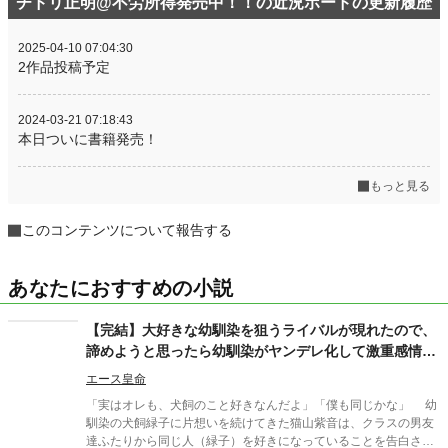
チドリ正明@不労所得発売中！！の近況ボードの更新履歴
2025-04-10 07:04:30
2作品投稿予定
2024-03-21 07:18:43
本日ついに書籍発売！
もっと見る
このコンテンツについて報告する
あなたにおすすめの小説
【完結】大好きな幼馴染を狙うライバルが現れたので、
諦めようと思ったら幼馴染がヤンデレ化して激重感情を
向けてきた。
エース皇命
「実はオレも、犬飼のこと好きなんだよ」「僕も同じかな」 幼
馴染の犬飼緑子に片想いを続けてきた猫山紫音は、クラスの男友
達ふたりから同じ人（緑子）を好きになっていることを告白され