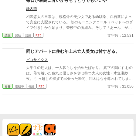
毎日が最高に甘いからもうどうでもいいや
いに発展！？
静内燕
相沢悠太の日常は、規格外の美少女である幼馴染、白石葵によっ
て完全に支配されている。 朝のモーニングコール（ベッドへのダ
イブ付き）から始まり、登校中の腕組み、そして「あーん」が義
務付けられた手作り弁当。誰もが羨むラブラブっぷりだが、悠太
文字数：12,531
恋愛
完結
短編
R15
はこれを「家族愛」だと頑なに誤解（無視）している。 「ゆーた
は私の運命の相手なんだもん！」と、葵のデレデレは今日も過剰
の一途。周囲の冷やかしや、葵を狙う男子生徒のプレッシャーが
同じアパートに住む年上未亡人美女は甘すぎる。
高まる中、悠太の**「幼馴染フィルター」**はついに限界を迎え
ピコサイクス
る。 この溺愛っぷり、いつまで「家族」で通せるのか？ 甘すぎる
日常が、悠太の鈍感な理性を溶かし尽くす――最初からクライマ
大学生の翔太は、一人暮らしを始めたばかり。 真下の階に住むの
ックスの、超高濃度イチャイチャ・ラブコメ、開幕！
は、落ち着いた色気と優しさを併せ持つ大人の女性・水無瀬紗
夜。 引っ越しの挨拶で出会った瞬間、翔太は心を奪われてしま
う。 偶然にもアルバイト先のスーパーで再会した彼女は、翔太を
文字数：31,050
青春
連載中
長編
R15
すぐに採用し、温かく仕事を教えてくれる存在だった。 ある日の
仕事帰り、ふたりで過ごす時間が増えていき――そして気づけば
紗夜の部屋でご飯をご馳走になるほど親密に。 優しくて穏やかで
――その色気に触れるたび、翔太の心は揺れていく。 大人の女性
と大学生、甘くちょっぴり刺激的な同居生活（？）がはじまる。