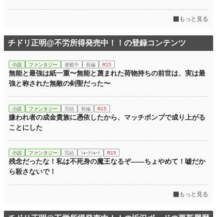
もっと見る
チドリ正明@不労所得発売中！！の登録コンテンツ
小説
ファンタジー
連載中
長編
R15
無能と最強は紙一重〜無能と蔑まれた荷物持ちの前世は、実は最
強と称された無敵の剣聖だった〜
小説
ファンタジー
完結
長編
R15
嫌われ者の成金貴族に憑依したから、マッチポンプで成り上がる
ことにした
小説
ファンタジー
完結
ｼｮｰﾄｼｮｰﾄ
R15
残念だったな！私は不死身の魔王なるぞ——ちょやめて！嘘だか
ら殺さないで！
もっと見る