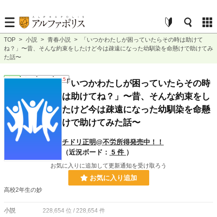
TOP
>
小説
>
青春小説
>
「いつかわたしが困っていたらその時は助けて
ね？」〜昔、そんな約束をしたけど今は疎遠になった幼馴染を命懸けで助けてみ
た話〜
青春
完結
短編
R15
「いつかわたしが困っていたらその時
は助けてね？」〜昔、そんな約束をし
たけど今は疎遠になった幼馴染を命懸
けで助けてみた話〜
チドリ正明@不労所得発売中！！
（近況ボード：
5 件
）
お気に入りに追加して更新通知を受け取ろう
お気に入り追加
高校2年生の妙
小説
228,654 位 / 228,654 件