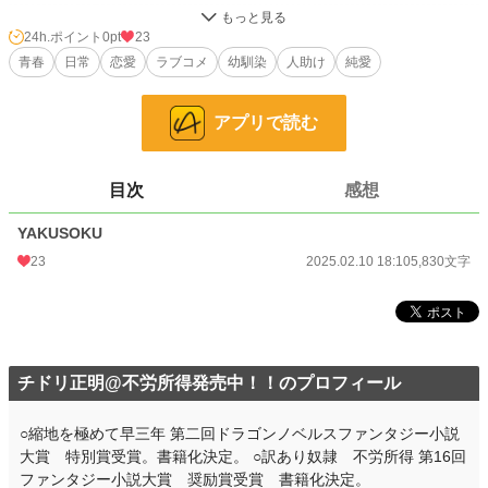
青春
7,917 位 / 7,917 件
24h.ポイント
0pt
23
お気に入り
青春
日常
5
恋愛
ラブコメ
幼馴染
人助け
純愛
24h.ポイント
0 pt
アプリで読む
文字数
5,830
更新日時
2025.02.10 18:10
目次
感想
初回公開日時
2025.02.10 18:10
YAKUSOKU
初回完結日時
2025.02.10 18:10
23
2025.02.10 18:10
5,830文字
週間ポイント
0 pt (228,654 位)
月間ポイント
28 pt (93,489 位)
年間ポイント
2,608 pt (60,797 位)
チドリ正明@不労所得発売中！！のプロフィール
累計ポイント
28,561 pt (59,667 位)
○縮地を極めて早三年 第二回ドラゴンノベルスファンタジー小説
大賞 特別賞受賞。書籍化決定。 ○訳あり奴隷 不労所得 第16回
ファンタジー小説大賞 奨励賞受賞 書籍化決定。