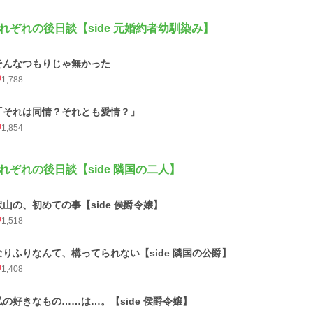
れぞれの後日談【side 元婚約者幼馴染み】
そんなつもりじゃ無かった
1,788
「それは同情？それとも愛情？」
1,854
れぞれの後日談【side 隣国の二人】
沢山の、初めての事【side 侯爵令嬢】
1,518
なりふりなんて、構ってられない【side 隣国の公爵】
1,408
私の好きなもの……は…。【side 侯爵令嬢】