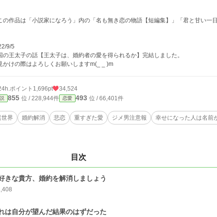
この作品は「小説家になろう」内の「名も無き恋の物語【短編集】」「君と甘い一
2/9/5
国の王太子の話【王太子は、婚約者の愛を得られるか】完結しました。
見かけの際はよろしくお願いしますm(_ _ )m
24h.ポイント
1,696pt
34,524
855
493
位 / 228,944件
位 / 66,401件
説
恋愛
異世界
婚約解消
悲恋
重すぎた愛
ジメ男注意報
幸せになった人は名前
目次
好きな貴方、婚約を解消しましょう
2,408
れは自分が望んだ結果のはずだった