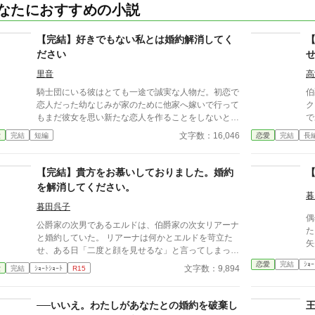
なたにおすすめの小説
【完結】好きでもない私とは婚約解消してく
ださい
里音
高
騎士団にいる彼はとても一途で誠実な人物だ。初恋で
伯
恋人だった幼なじみが家のために他家へ嫁いで行って
ク
もまだ彼女を思い新たな恋人を作ることをしないと有
で
名だ。私も憧れていた1人だった。 そんな彼との婚約
彼
文字数：16,046
愛
完結
短編
恋愛
完結
長
が成立した。それは彼の行動で私が傷を負ったから
う
だ。傷は残らないのに責任感からの婚約ではあるが、
リ
彼はプロポーズをしてくれた。その瞬間憧れが好きに
る
【完結】貴方をお慕いしておりました。婚約
なっていた。 婚約して6ヶ月、接点のほとんどない2
く事を
を解消してください。
人だが少しずつ距離も縮まり幸せな日々を送ってい
ざ
暮
た。と思っていたのに、彼の元恋人が離婚をして帰っ
ざ
暮田呉子
偶
てくる話を聞いて彼が私との婚約を「最悪だ」と後悔
公爵家の次男であるエルドは、伯爵家の次女リアーナ
た
しているのを聞いてしまった。
と婚約していた。 リアーナは何かとエルドを苛立た
矢
せ、ある日「二度と顔を見せるな」と言ってしまっ
─
た。 その翌日、二人の婚約は解消されることになっ
恋愛
完結
ｼｮｰ
文字数：9,894
愛
完結
ｼｮｰﾄｼｮｰﾄ
R15
た。 急な展開に困惑したエルドはリアーナに会おう
とするが……。
──いいえ。わたしがあなたとの婚約を破棄し