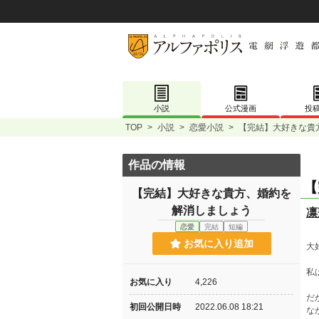
小説
公式漫画
投
TOP
>
小説
>
恋愛小説
>
【完結】大好きな貴
作品の情報
【
【完結】大好きな貴方、婚約を
解消しましょう
凛
恋愛
完結
短編
お気に入り追加
大
私
お気に入り
4,226
だ
初回公開日時
2022.06.08 18:21
な