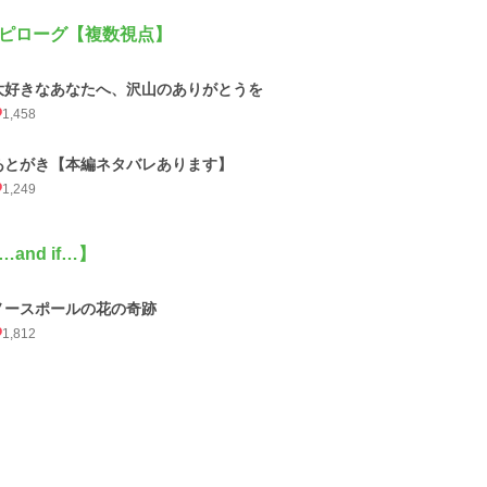
ピローグ【複数視点】
大好きなあなたへ、沢山のありがとうを
1,458
あとがき【本編ネタバレあります】
1,249
…and if…】
ノースポールの花の奇跡
1,812