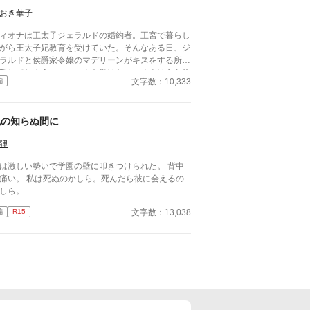
おき華子
ィオナは王太子ジェラルドの婚約者。王宮で暮らし
がら王太子妃教育を受けていた。そんなある日、ジ
ラルドと侯爵家令嬢のマデリーンがキスをする所を
撃してしまう。ショックを受けたフィオナは自ら修
文字数：10,333
編
院に行くことを決意し、護衛騎士のエルマーととも
王宮を逃げ出した。置き手紙を読んだ皇太子が追い
けてくるとは思いもせずに⋯⋯ 小説家になろうに
私の知らぬ間に
掲載しています。
狸
は激しい勢いで学園の壁に叩きつけられた。 背中
痛い。 私は死ぬのかしら。死んだら彼に会えるの
しら。
文字数：13,038
編
R15