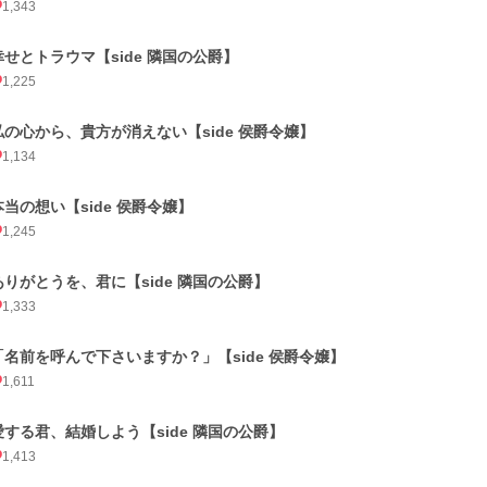
1,343
幸せとトラウマ【side 隣国の公爵】
1,225
私の心から、貴方が消えない【side 侯爵令嬢】
1,134
本当の想い【side 侯爵令嬢】
1,245
ありがとうを、君に【side 隣国の公爵】
1,333
「名前を呼んで下さいますか？」【side 侯爵令嬢】
1,611
愛する君、結婚しよう【side 隣国の公爵】
1,413