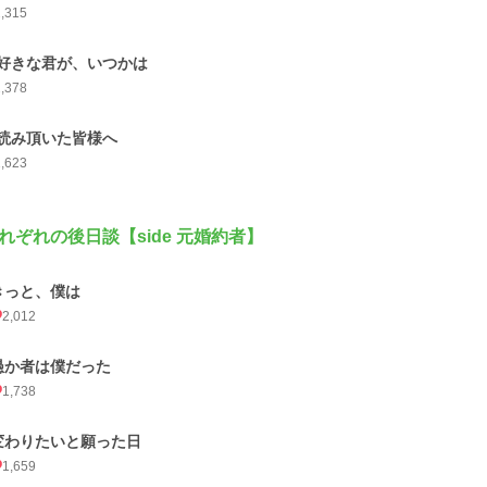
2,315
好きな君が、いつかは
2,378
読み頂いた皆様へ
1,623
れぞれの後日談【side 元婚約者】
きっと、僕は
2,012
愚か者は僕だった
1,738
変わりたいと願った日
1,659