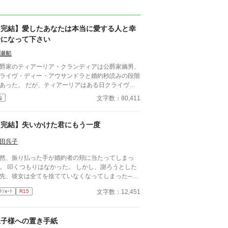
【完結】愛したあなたは本当に愛する人と幸
せになって下さい
瀬船
爵家のティアーリア・クランディアは公爵家嫡男、
ライヴ・ディー・アウサンドラと婚約秒読みの段階
あった。 だが、ティアーリアはある日クライヴと
の従者二人が話している所に出くわし、聞いてしま
文字数：80,411
編
。 クライヴが本当に婚約したかったのはティアー
アの妹のラティリナであったと。 ショックを受け
ティアーリアだったが、愛する彼の為自分は身を引
【完結】失いかけた君にもう一度
決意した。 【誤字脱字のご報告ありがとうご
います！小っ恥ずかしい誤字のご報告ありがとうご
田呉子
います！個別にご返信出来ておらず申し訳ございま
然、振り払った手が婚約者の頬に当たってしまっ
せん( •́ •̀ )】
。 叩くつもりはなかった。 しかし、謝ろうとした
先、彼女は全てを捨てていなくなってしまった─
。
文字数：12,451
ﾄｼｮｰﾄ
R15
王子様への置き手紙