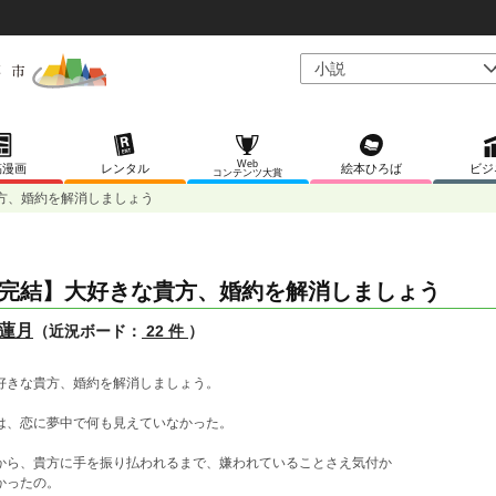
Web
稿漫画
レンタル
絵本ひろば
ビジ
コンテンツ大賞
方、婚約を解消しましょう
完結】大好きな貴方、婚約を解消しましょう
蓮月
（近況ボード：
22 件
）
好きな貴方、婚約を解消しましょう。
は、恋に夢中で何も見えていなかった。
から、貴方に手を振り払われるまで、嫌われていることさえ気付か
かったの。