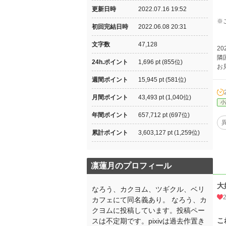
更新日時
2022.07.16 19:52
※
初回完結日時
2022.06.08 20:31
文字数
47,128
202
隣
24h.ポイント
1,696 pt (855位)
お
週間ポイント
15,945 pt (581位)
月間ポイント
43,493 pt (1,040位)
小
年間ポイント
657,712 pt (697位)
累計ポイント
3,603,127 pt (1,259位)
凛蓮月のプロフィール
大
なろう、カクヨム、ツギクル、ベリ
カフェにて同名義あり。 なろう、カ
クヨムに投稿しています。投稿ペー
こ
スは不定期です。pixivは過去作置き