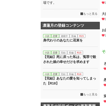
場です。
大
もっと見る
凛蓮月の登録コンテンツ
お
小説
恋愛
連載中
長編
R15
身代わりのあなたに花束を
そ
小説
恋愛
完結
長編
R15
【完結】死に戻った私は、冤罪で殺
された娘の幸せだけを求めます
小説
恋愛
完結
長編
R18
【完結】あなたの愛を知ってしまっ
た【R18】
もっと見る