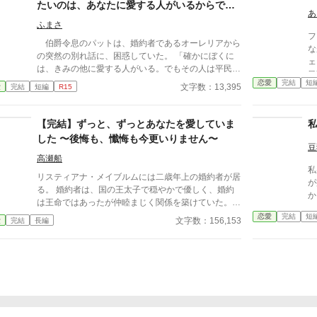
たいのは、あなたに愛する人がいるからでは
あ
ありません。
ふまさ
フ
伯爵令息のパットは、婚約者であるオーレリアから
な
の突然の別れ話に、困惑していた。 「確かにぼくに
ェ
は、きみの他に愛する人がいる。でもその人は平民
目
で、ぼくはその人と結婚はできない。だから、きみと
恋愛
完結
短
道
文字数：13,395
愛
完結
短編
R15
──こんな言い方は卑怯かもしれないが、きみの家に
に
お金を援助することと引き換えに、きみはそれを受け
か
入れたうえで、ぼくと婚約してくれたんじゃなかった
【完結】ずっと、ずっとあなたを愛していま
も
のか？！」 正面に座るオーレリアは、膝のうえに
した 〜後悔も、懺悔も今更いりません〜
置いたこぶしを強く握った。 「……あなたの言う通
豆
りです。元より貴族の結婚など、政略的なものの方が
高瀬船
私
多い。そんな中、没落寸前の我がヴェッター伯爵家に
リスティアナ・メイブルムには二歳年上の婚約者が居
が
援助してくれたうえ、あなたのような優しいお方が我
る。 婚約者は、国の王太子で穏やかで優しく、婚約
か
が家に婿養子としてきてくれるなど、まるで夢のよう
は王命ではあったが仲睦まじく関係を築けていた。
なお話でした」 「──なら、どうして？ ぼくがきみ
それなのに、突然ある日婚約者である王太子からは土
恋愛
完結
短
文字数：156,153
愛
完結
長編
を一番に愛せないから？ けれどきみは、それでもい
下座をされ、婚約を解消して欲しいと願われる。 何
いと言ってくれたよね？」 オーレリアは答えない
故、そんな事に。 優しく微笑むその笑顔を向ける先
どころか、顔すらあげてくれない。 けれどその場
は確かに自分に向けられていたのに。 婚約者として
にいる、両家の親たちは、その理由を理解していた。
確かに大切にされていたのに何故こうなってしまった
──そう。 何もわかっていないのは、パットだけ
のか。 リスティアナの思いとは裏腹に、ある時期か
だった。 ※この作品は、小説家になろう様にも掲載
らリスティアナに悪い噂が立ち始める。 悪い噂が立
しています。
つ事など何もしていないのにも関わらず、リスティア