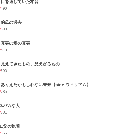
5.目を逸していた本音
490
6.伯母の過去
580
7.真実の愛の真実
610
8.見えてきたもの、見えざるもの
593
9.ありえたかもしれない未来【side ウィリアム】
785
10.バカな人
801
11.父の執着
655