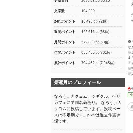
更新日時
2026.08.06 06:30
元
文字数
104,239
だ
や
24h.ポイント
16,496 pt (72位)
週間ポイント
125,616 pt (68位)
※
月間ポイント
579,880 pt (53位)
せ
※
年間ポイント
655,455 pt (701位)
ま
累計ポイント
704,462 pt (7,945位)
※
※
完
凛蓮月のプロフィール
小
なろう、カクヨム、ツギクル、ベリ
カフェにて同名義あり。 なろう、カ
クヨムに投稿しています。投稿ペー
スは不定期です。pixivは過去作置き
場です。