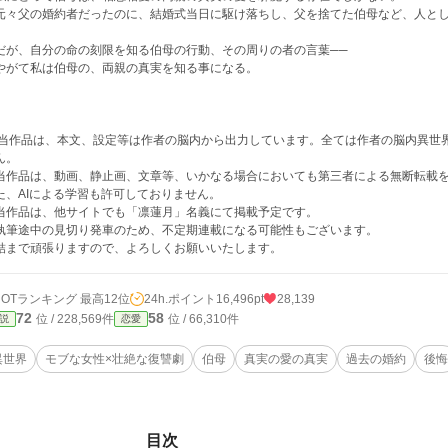
々父の婚約者だったのに、結婚式当日に駆け落ちし、父を捨てた伯母など、人とし
が、自分の命の刻限を知る伯母の行動、その周りの者の言葉──
がて私は伯母の、両親の真実を知る事になる。
 当作品は、本文、設定等は作者の脳内から出力しています。全ては作者の脳内異世界
ん。
当作品は、動画、静止画、文章等、いかなる場合においても第三者による無断転載
た、AIによる学習も許可しておりません。
当作品は、他サイトでも「凛蓮月」名義にて掲載予定です。
執筆途中の見切り発車のため、不定期連載になる可能性もございます。
結まで頑張りますので、よろしくお願いいたします。
HOTランキング 最高12位
24h.ポイント
16,496pt
28,139
72
58
位 / 228,569件
位 / 66,310件
説
恋愛
異世界
モブな女性×壮絶な復讐劇
伯母
真実の愛の真実
過去の婚約
後悔
目次