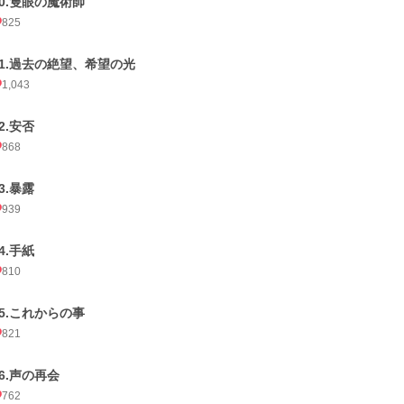
30.隻眼の魔術師
825
31.過去の絶望、希望の光
1,043
2.安否
868
3.暴露
939
4.手紙
810
35.これからの事
821
36.声の再会
762