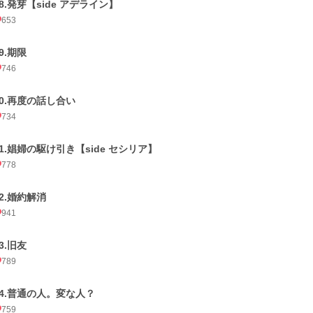
18.発芽【side アデライン】
653
9.期限
746
20.再度の話し合い
734
21.娼婦の駆け引き【side セシリア】
778
22.婚約解消
941
3.旧友
789
24.普通の人。変な人？
759