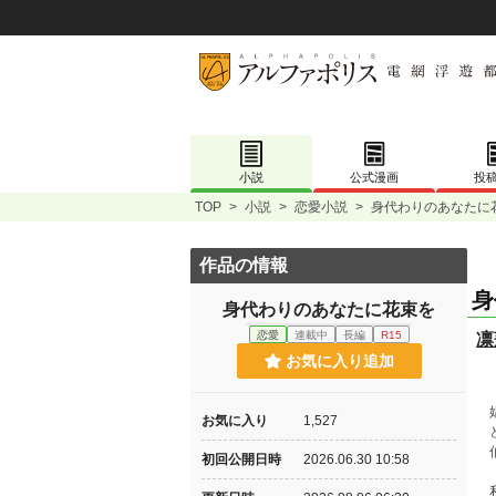
小説
公式漫画
投
TOP
>
小説
>
恋愛小説
>
身代わりのあなたに
作品の情報
身
身代わりのあなたに花束を
恋愛
連載中
長編
R15
凛
お気に入り追加
【
娼
お気に入り
1,527
ど
伯
初回公開日時
2026.06.30 10:58
私