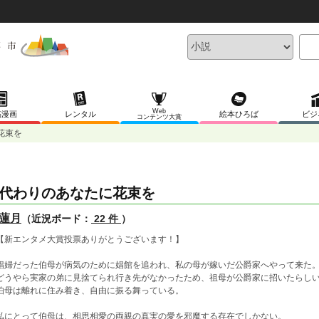
Web
稿漫画
レンタル
絵本ひろば
ビジ
コンテンツ大賞
花束を
代わりのあなたに花束を
蓮月
（近況ボード：
22 件
）
新エンタメ大賞投票ありがとうございます！】
婦だった伯母が病気のために娼館を追われ、私の母が嫁いだ公爵家へやって来た
うやら実家の弟に見捨てられ行き先がなかったため、祖母が公爵家に招いたらし
母は離れに住み着き、自由に振る舞っている。
にとって伯母は、相思相愛の両親の真実の愛を邪魔する存在でしかない。