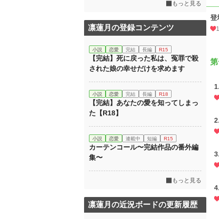
もっと見る
登
凛蓮月の登録コンテンツ
小説
恋愛
完結
長編
R15
【完結】死に戻った私は、冤罪で殺
第
された娘の幸せだけを求めます
小説
恋愛
完結
長編
R18
【完結】あなたの愛を知ってしまっ
た【R18】
小説
恋愛
連載中
短編
R15
カーテンコール〜完結作品の番外編
集〜
もっと見る
凛蓮月の近況ボードの更新履歴