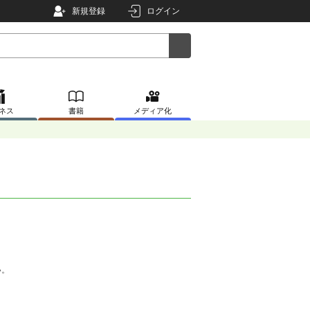
新規登録
ログイン
ネス
書籍
メディア化
。
い。