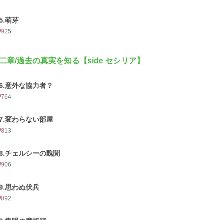
5.萌芽
925
二章/過去の真実を知る【side セシリア】
26.意外な協力者？
764
27.変わらない部屋
813
28.チェルシーの醜聞
906
29.思わぬ伏兵
892