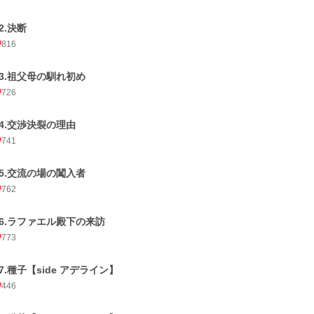
2.決断
816
13.祖父母の馴れ初め
726
14.交渉決裂の理由
741
15.交流の場の闖入者
762
16.ラファエル殿下の来訪
773
17.種子【side アデライン】
446