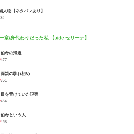
場人物【ネタバレあり】
135
一章/身代わりだった私 【side セリーナ】
1.伯母の帰還
477
2.両親の馴れ初め
351
3.目を背けていた現実
464
4.伯母という人
458