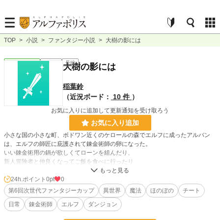
TOP
>
小説
>
ファンタジー小説
>
大樹の影には
ファンタジー
連載中
長編
大樹の影には
稲葉鈴
（近況ボード：
10 件
）
お気に入りに追加して更新通知を受け取ろう
お気に入り追加
小さな国の小さな町、ボドワン近くのケロールの森でエルフに成ったアルバン
は、エルフの師匠に庇護されて錬金術師の卵になった。
いい錬金術用の鍋が欲しくてローンを組んだり、
新人冒険者と仲良くなってご飯を食べに行ったり、
森に泥棒が入ったり。
24h.ポイント
0pt
0
これはそんな、スローライフ物語。
第6回次世代ファンタジーカップ
異世界
魔法
ほのぼの
チート
日常
錬金術師
エルフ
ダンジョン
国を揺るがすような事件とかは起きないです。