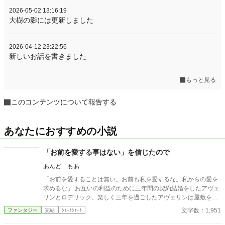
2026-05-02 13:16:19
大樹の影には更新しました
2026-04-12 23:22:56
新しいお話を書きました
もっと見る
このコンテンツについて報告する
あなたにおすすめの小説
「お前を愛する事はない」を信じたので
あんど もあ
「お前を愛することは無い。お前も私を愛するな。私からの愛を
求めるな」 お互いの利益のために三年間の契約結婚をしたアヴェ
リンとロデリック。楽しく三年を過ごしたアヴェリンは屋敷を出
ていこうとするのだが……。
文字数：1,951
ファンタジー
完結
ｼｮｰﾄｼｮｰﾄ