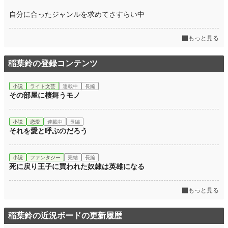
自分に合ったジャンルを求めてさすらい中
もっと見る
稲葉鈴の登録コンテンツ
小説
ライト文芸
連載中
長編
その部屋に棲舞うモノ
小説
恋愛
連載中
長編
それを愛と呼ぶのだろう
小説
ファンタジー
完結
長編
死に戻り王子に買われた奴隷は英雄になる
もっと見る
稲葉鈴の近況ボードの更新履歴