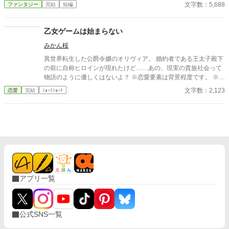
が幸せになるまでの物語。
文字数：5,688
ファンタジー
完結
短編
乙女ゲームは始まらない
みかん桜
異世界転生した公爵令嬢のオリヴィア。 婚約者である王太子殿下
の前に自称ヒロインが現れたけど……あの、現実の貴族社会って
物語のように優しくはないよ？ ※恋愛要素は背景程度です。 ※過
激なざまぁ描写はありません。
文字数：2,123
恋愛
完結
ｼｮｰﾄｼｮｰﾄ
アプリ一覧
公式SNS一覧