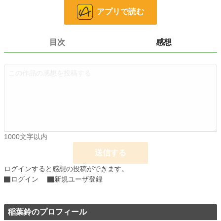
小説家になろう、カクヨムでも連載中。
アプリで読む
小説
228,618 位 / 228,618 件
目次
感想
ファンタジー
53,262 位 / 53,262 件
お気に入り
1
24h.ポイント
0 pt
文字数
87,943
更新日時
2026.05.07 08:00
初回公開日時
2026.04.07 08:00
1000文字以内
週間ポイント
0 pt (228,618 位)
送信する
月間ポイント
21 pt (99,984 位)
ログインすると感想の投稿ができます。
ログイン
新規ユーザ登録
年間ポイント
5,876 pt (42,399 位)
累計ポイント
5,876 pt (118,917 位)
稲葉鈴のプロフィール