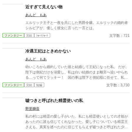
近すぎて見えない物
あんど もあ
エルリック王子と一夜を共にした男爵令嬢。エルリックの婚約者
シルビアが、優しく彼女に言った一言とは。
文字数：721
ファンタジー
完結
ｼｮｰﾄｼｮｰﾄ
冷遇王妃はときめかない
あんど もあ
幼いころから婚約していた彼と結婚して王妃になった私。 だが、
陛下は側妃だけを溺愛し、私は白い結婚のまま離宮へ追いやられ
る…って何てラッキー！ 国の事は陛下と側妃様に任せて、私は
このまま離宮で何の責任も無い楽な生活を！…と思っていたの
文字数：3,730
ファンタジー
完結
短編
に…。
嘘つきと呼ばれた精霊使いの私
野里獅音
私の村には精霊の愛し子がいた、私にも精霊使いとしての才能が
あったのに誰も信じてくれなかった。愛し子についている精霊王
さえも。真実を述べたのに信じてもらえず嘘つきと呼ばれた少女