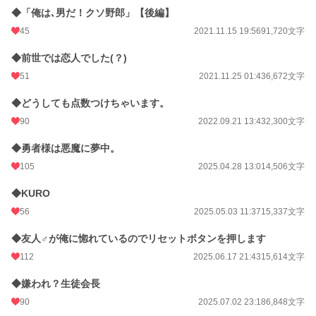
◆「俺は､男だ！クソ野郎」【後編】
45
2021.11.15 19:56
91,720文字
◆前世では恋人でした(？)
51
2021.11.25 01:43
6,672文字
◆どうしても点数つけちゃいます。
90
2022.09.21 13:43
2,300文字
◆勇者様は悪魔に夢中。
105
2025.04.28 13:01
4,506文字
◆KURO
56
2025.05.03 11:37
15,337文字
◆友人♂が俺に惚れているのでリセットボタンを押します
112
2025.06.17 21:43
15,614文字
◆嫌われ？生徒会長
90
2025.07.02 23:18
6,848文字