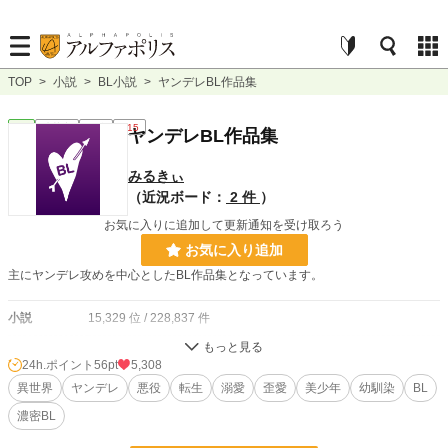
TOP
>
小説
>
BL小説
>
ヤンデレBL作品集
BL
連載中
長編
R15
ヤンデレBL作品集
みるきぃ
（近況ボード：
2 件
）
お気に入りに追加して更新通知を受け取ろう
お気に入り追加
主にヤンデレ攻めを中心としたBL作品集となっています。
小説
15,329 位 / 228,837 件
BL
3,735 位 / 31,434 件
24h.ポイント
56pt
5,308
お気に入り
異世界
ヤンデレ
1,025
悪役
転生
溺愛
歪愛
美少年
幼馴染
BL
濃密BL
24h.ポイント
56 pt