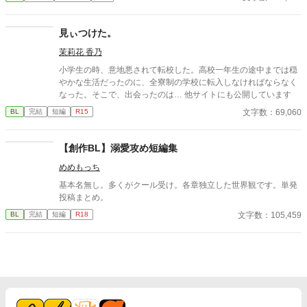
見ぃつけた。
茉莉花 香乃
小学生の時、意地悪されて転校した。高校一年生の途中までは穏
やかな生活だったのに、全寮制の学校に転入しなければならなく
なった。そこで、出会ったのは… 他サイトにも公開しています
文字数：69,060
BL
完結
短編
R15
【創作BL】溺愛攻め短編集
めめもっち
基本名無し。多くがクール受け。各章独立した世界観です。単発
投稿まとめ。
文字数：105,459
BL
完結
短編
R18