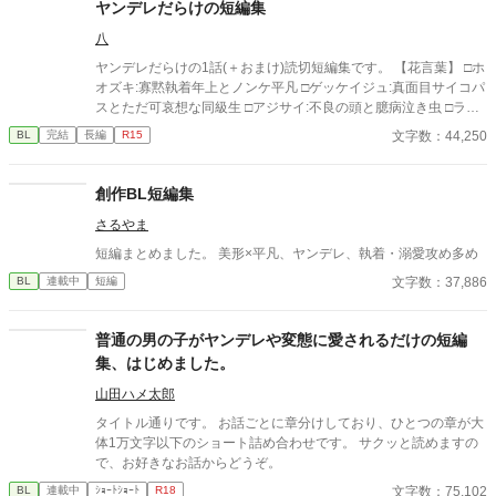
ヤンデレだらけの短編集
八
ヤンデレだらけの1話(＋おまけ)読切短編集です。 【花言葉】 □ホ
オズキ:寡黙執着年上とノンケ平凡 □ゲッケイジュ:真面目サイコパ
スとただ可哀想な同級生 □アジサイ:不良の頭と臆病泣き虫 □ラベ
ンダー:希死念慮不良とおバカ □デルフィニウム:執着傲慢幼馴染と
文字数：44,250
BL
完結
長編
R15
地味ぼっち ムーンライトノベル様に別名義で投稿しています。 か
なり昔に書いたもので芸風(？)が違うのですが、楽しんでいただ
ければ嬉しいです！ 【異世界短編】単発ネタ殴り書き随時掲載。
創作BL短編集
◻︎お付きくんは反社ボスから逃げ出したい！:お馬鹿主人公くんと
さるやま
傲慢ボス
短編まとめました。 美形×平凡、ヤンデレ、執着・溺愛攻め多め
文字数：37,886
BL
連載中
短編
普通の男の子がヤンデレや変態に愛されるだけの短編
集、はじめました。
山田ハメ太郎
タイトル通りです。 お話ごとに章分けしており、ひとつの章が大
体1万文字以下のショート詰め合わせです。 サクッと読めますの
で、お好きなお話からどうぞ。
文字数：75,102
BL
連載中
ｼｮｰﾄｼｮｰﾄ
R18