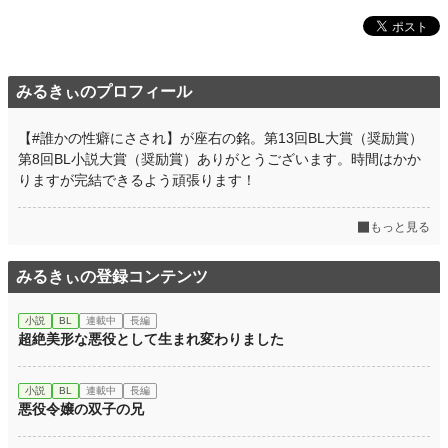
みるきぃのプロフィール
【#誰かの性癖にさされ】が座右の銘。第13回BL大賞（奨励賞）
第8回BL小説大賞（奨励賞）ありがとうございます。時間はかか
りますが完結できるよう頑張ります！
もっと見る
みるきぃの登録コンテンツ
小説
BL
連載中
長編
超絶美形な悪役として生まれ変わりました
小説
BL
連載中
長編
悪役令嬢の双子の兄