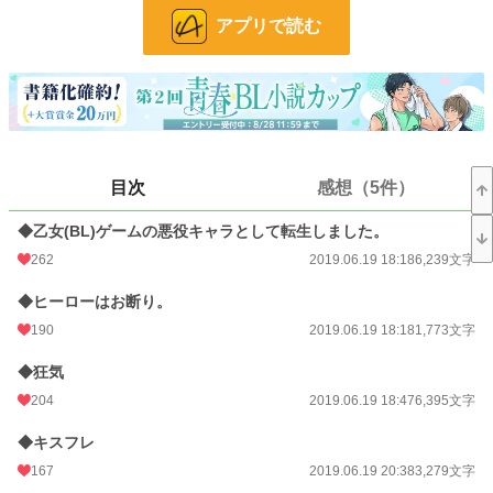
文字数
436,974
アプリで読む
更新日時
2025.07.02 23:18
初回公開日時
2019.06.19 18:18
週間ポイント
559 pt (13,564 位)
月間ポイント
2,977 pt (12,285 位)
目次
感想（5件）
年間ポイント
138,840 pt (4,470 位)
◆乙女(BL)ゲームの悪役キャラとして転生しました。
累計ポイント
861,388 pt (6,675 位)
262
2019.06.19 18:18
6,239文字
◆ヒーローはお断り。
190
2019.06.19 18:18
1,773文字
◆狂気
204
2019.06.19 18:47
6,395文字
◆キスフレ
167
2019.06.19 20:38
3,279文字