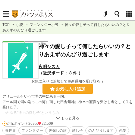
TOP
>
小説
>
ファンタジー小説
>
神々の愛し子って何したらいいの？とり
あえずのんびり過ごします
ファンタジー
連載中
長編
神々の愛し子って何したらいいの？と
りあえずのんびり過ごします
夜明シスカ
（近況ボード：
8 件
）
お気に入りに追加して更新通知を受け取ろう
お気に入り追加
アリュールという世界の中にある一国。
アール国で国の端っこの海に面した田舎領地に神々の寵愛を受けし者として生を
受けた子。
いわゆる"神々の愛し子"というもの。
神々の寵愛を受けているというからには、大事にしましょうね。
そういうことだ。
24h.ポイント
269pt
22,509
異世界
ファンタジー
夫探しの旅
愛し子
のんびりします
恋愛
そう、大事にしていれば国も繁栄するだけ。