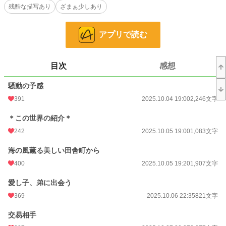
残酷な描写あり
ざまぁ少しあり
簡単でしょう？
えぇ、なんなら周りも巻き込んでみーんな幸せになりませんか？？
アプリで読む
−−−−−−
新連載始まりました。
目次
感想
私としては初の挑戦になる内容のため、至らぬところもあると思いますが、温め
で見守って下さいませ。
騒動の予感
会話の「」前に人物の名称入れてみることにしました。
391
2025.10.04 19:00
2,246文字
余計読みにくいかなぁ？と思いつつ。
会話がわからない！となるよりは・・
＊この世界の紹介＊
試みですね。
242
2025.10.05 19:00
1,083文字
誤字・脱字・文章修正 随時行います。
海の風薫る美しい田舎町から
短編タグが長編に変更になることがございます。
400
2025.10.05 19:20
1,907文字
＊タイトルの「神々の寵愛者」→「神々の愛し子」に変更しました。
愛し子、弟に出会う
369
2025.10.06 22:35
821文字
交易相手
小説
4,998 位 / 228,666 件