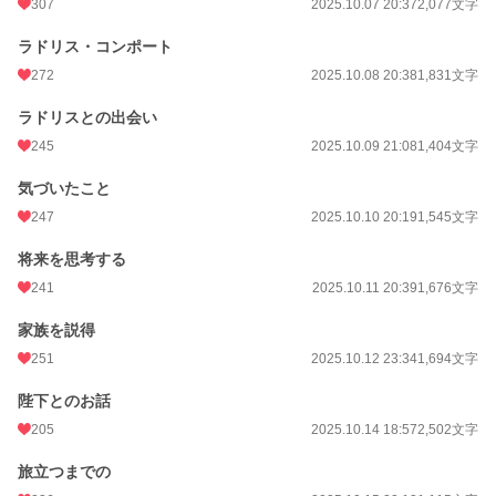
307
2025.10.07 20:37
2,077文字
ファンタジー
918 位 / 53,279 件
ラドリス・コンポート
お気に入り
716
272
2025.10.08 20:38
1,831文字
24h.ポイント
269 pt
ラドリスとの出会い
文字数
504,438
245
2025.10.09 21:08
1,404文字
更新日時
2026.07.26 19:00
気づいたこと
247
2025.10.10 20:19
1,545文字
初回公開日時
2025.10.04 19:00
将来を思考する
週間ポイント
3,035 pt (3,297 位)
241
2025.10.11 20:39
1,676文字
月間ポイント
13,558 pt (3,430 位)
家族を説得
年間ポイント
262,941 pt (2,319 位)
251
2025.10.12 23:34
1,694文字
累計ポイント
264,872 pt (16,592 位)
陛下とのお話
205
2025.10.14 18:57
2,502文字
旅立つまでの