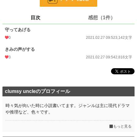
お気に入り
2
24h.ポイント
0 pt
目次
感想（1件）
文字数
5,958
守ってあげる
更新日時
2021.02.27 09:54
0
2021.02.27 09:52
3,142文字
初回公開日時
2021.02.27 09:52
きみの声がする
初回完結日時
3
2021.02.27 09:56
2021.02.27 09:54
2,816文字
週間ポイント
0 pt (228,847 位)
月間ポイント
0 pt (228,847 位)
年間ポイント
56 pt (154,671 位)
clumsy uncleのプロフィール
累計ポイント
2,690 pt (152,451 位)
時々気が向いた時に小説書いてます。ジャンルは主に現代ドラマ
や推理など、色々です。
もっと見る