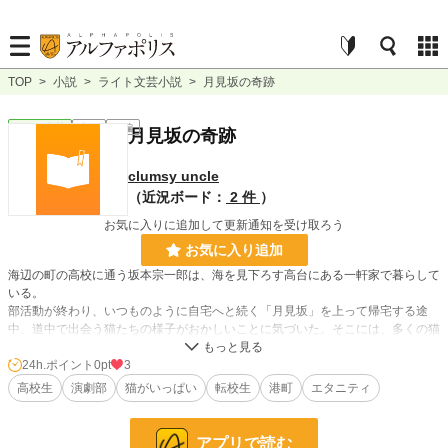
TOP
>
小説
>
ライト文芸小説
>
月見坂の奇跡
ライト文芸
完結
短編
月見坂の奇跡
clumsy uncle
（近況ボード：
2 件
）
お気に入りに追加して更新通知を受け取ろう
お気に入り追加
海辺の町の高校に通う坂本宗一郎は、海を見下ろす高台にある一軒家で暮らして
いる。
部活動が終わり、いつものように自宅へと続く「月見坂」を上って帰宅する途
中、道中で出会う猫たちの様子がおかしいことに気づいた。そこには、多くの猫
たちに囲まれ、うずくまる一匹の灰色の猫の姿があった。
24h.ポイント
0pt
3
高校生
演劇部
猫がいっぱい
転校生
港町
エタニティ
小説
228,847 位 / 228,847 件
ライト文芸
9,587 位 / 9,587 件
アプリで読む