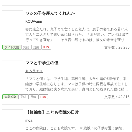
ワシの子を産んでくれんか
KOU/Vami
妻に先立たれ、息子まで亡くした老人は、息子の妻である若い未
亡人と二人きりで古い家に残された。 「まだ若い、アンタは出て
行って生き直せ」――そう言い続けるのは、彼女の未来を守りた
い善意であり、同時に、自分の寂しさが露見するのを恐れる防波
文字数：28,285
ライト文芸
完結
短編
R15
堤でもあった。 しかし彼女は去らない。義父を一人にできないと
いう情と、家に残る最後の温もりを手放せない心が、彼女の足を
止めていた。 昼はいつも通り、義父と嫁として食卓を囲む。けれ
ママと中学生の僕
ど夜になると、喪失の闇と孤独が、二人の境界を静かに溶かして
キムラエス
いく。 ある夜を境に、彼女は“何事もない”顔で日々を回し始め、
老人だけが遺影を直視できなくなる。 救いのような笑顔と、罪の
「ママと僕」は、中学生編、高校生編、大学生編の3部作で、本
ような温もり。 二人はやがて、外の世界から少しずつ音を失い、
編は中学生編になります。ママは子供の時に両親を事故で亡くし
互いだけを必要とする狭い家の中へ沈んでいく――。
ており、結婚後に夫を病気で失い、身内として残された僕に精神
的に依存をするようになる。幼少期の「僕」はそのママの依存が
文字数：42,816
大衆娯楽
完結
長編
R15
嬉しく、素敵なママに甘える閉鎖的な生活を当たり前のことと考
える。成長し、性に目覚め始めた中学生の「僕」は自分の性もマ
マとの日常の中で処理すべきものと疑わず、ママも戸惑いながら
【短編集】こども病院の日常
もママに甘える「僕」に満足する。ママも僕もそうした行為が少
moa
なからず社会規範に反していることは理解しているが、ママとの
甘美な繋がりは解消できずに戸惑いながらも続く「ママと中学生
ここの病院は、こども病院です。 18歳以下の子供が通う病院、
の僕」の営みを描いてみました。