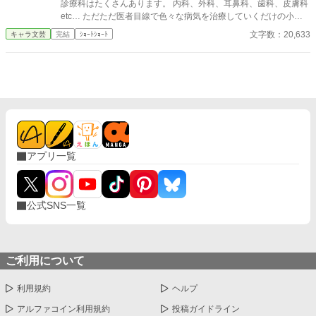
診療科はたくさんあります。 内科、外科、耳鼻科、歯科、皮膚科
etc… ただただ医者目線で色々な病気を治療していくだけの小説
です。 恋愛要素などは一切ありません。 密着病院24時！的な感
文字数：20,633
キャラ文芸
完結
ｼｮｰﾄｼｮｰﾄ
じです。 人物像などは表記していない為、読者様のご想像にお任
せします。 ※泣く表現、痛い表現など嫌いな方は読むのをお控え
ください。 歯科以外の医療知識はそこまで詳しくないのですみま
せんがご了承ください。
アプリ一覧
公式SNS一覧
ご利用について
利用規約
ヘルプ
アルファコイン利用規約
投稿ガイドライン