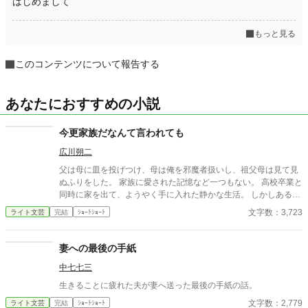
はじめまして
もっと見る
このコンテンツについて報告する
あなたにおすすめの小説
今更家族だなんて言われても
広川朔二
父は母に皿を投げつけ、母は俺を邪魔者扱いし、祖父母は見て見
ぬふりをした。 家族に愛された記憶など一つもない。 高校卒業と
同時に家を出て、ようやく手に入れた静かな生活。 しかしある
日、母の訃報と共に現れたのは、かつて俺を捨てた“父”だった―
文字数：3,723
ライト文芸
完結
ｼｮｰﾄｼｮｰﾄ
―。 金を無心され、拒絶し、それでも迫ってくる血縁という鎖。
だが俺は、もう縛られない。 「家族を捨てたのは、そっちだろ」
穏やかな怒りが胸に満ちる、爽快で静かな断絶の物語。
妻への最後の手紙
中七七三
生きることに疲れた夫が妻へ送った最後の手紙の話。
文字数：2,779
ライト文芸
完結
ｼｮｰﾄｼｮｰﾄ