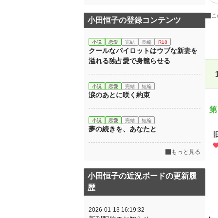
こ
小田恒子の登録コンテンツ
小説
恋愛
完結
長編
R18
クールなパイロットはウブな新妻を
溢れる独占愛で身籠らせる
小説
恋愛
完結
短編
涙のあとに咲く約束
第
小説
恋愛
完結
短編
夢の続きを、あなたと
もっと見る
小田恒子の近況ボードの更新履
歴
2026-01-13 16:19:32