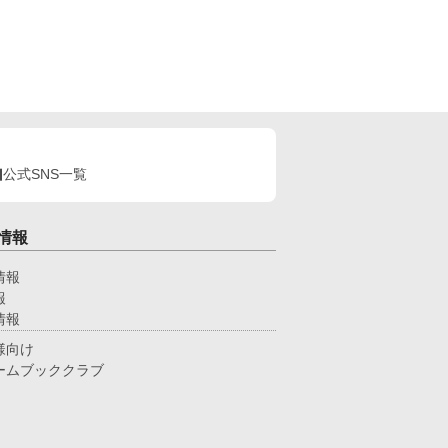
いただけたら嬉しく思います。
後日談２話）
公式SNS一覧
情報
情報
報
情報
様向け
ームブッククラブ