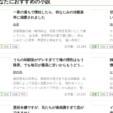
なたにおすすめの小説
一夜の過ちで懐妊したら、幼なじみの冷酷皇
帝に溺愛されました
由香
海
没落貴族の娘・柳月鈴は、宮廷で医官見習いとして働
そ
いていた。 ある夜、皇帝即位の宴で酒に酔い、幼な
た。 ただそれだけのは
じみだった皇帝・李景珩と再会する。 遠い存在にな
の世
ったはずの彼。 けれど、その夜をきっかけに月鈴の
ないかも
文字数：15,184
愛
完結
短編
恋愛
完結
短
運命は大きく動き出す。 冷酷と恐れられる皇帝が、
ら
なぜか彼女だけには甘すぎて――。
葉
前
うちの幼馴染がデレすぎてて俺の理性はもう
の
限界。でも毎日が最高に甘いからもうどうで
物
もいいや
会
静内燕
せ
ん
相沢悠太の日常は、規格外の美少女である幼馴染、白
旧
ある
石葵によって完全に支配されている。 朝のモーニン
は最高
が
グコール（ベッドへのダイブ付き）から始まり、登校
勤
奏葉
中の腕組み、そして「あーん」が義務付けられた手作
ら
文字数：12,531
愛
完結
短編
R15
恋愛
完結
長
ん
り弁当。誰もが羨むラブラブっぷりだが、悠太はこれ
に
を「家族愛」だと頑なに誤解（無視）している。
て
「ゆーたは私の運命の相手なんだもん！」と、葵のデ
ス
悪役令嬢ですが、兄たちが過保護すぎて恋が
レデレは今日も過剰の一途。周囲の冷やかしや、葵を
言
できません