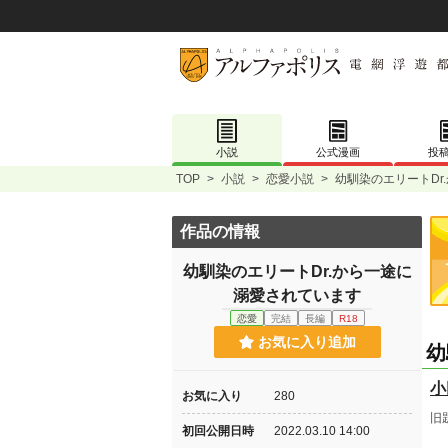
小説
公式漫画
投
TOP
>
小説
>
恋愛小説
>
幼馴染のエリートDr
作品の情報
幼馴染のエリートDr.から一途に
溺愛されています
恋愛
完結
長編
R18
お気に入り追加
幼
小
お気に入り
280
旧
初回公開日時
2022.03.10 14:00