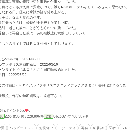
原優花は実家の病院で受付事務の仕事をしている。
た目はとても控え目で質素なので、誰もKATOのモデルをしているなんて思わない。
んなある日、優花に縁談の話が持ち上がる。
相手は、なんと初恋の少年。
後に会ったのは、優花が小学校を卒業した時。
然引っ越した彼のことが今も心の中に残っていた。
見合いで再会した彼は、あの頃以上に素敵になっていて……
こちらのサイトではＲ１８仕様としております。
(ノベルバ) 2021/08/11
ルファポリス連載開始日 2022/03/10
ーンライトノベルズさんにも同時転載始めました。
日 2022/05/23
この作品は2023/04アルファポリスエタニティブックスさまより書籍化されるため
表紙絵、作品の無断転載はご遠慮下さい。
24h.ポイント
0pt
0
228,896
66,387
位 / 228,896件
位 / 66,387件
説
恋愛
恋愛
ハッピーエンド
お見合い
エタニティ
再会
幼馴染
医者
ＳＮ