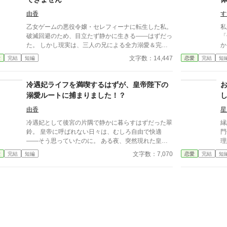
狙う男子生徒のプレッシャーが高まる中、悠太の**
だ
「幼馴染フィルター」**はついに限界を迎える。 この
運
由香
す
溺愛っぷり、いつまで「家族」で通せるのか？ 甘す
車
乙女ゲームの悪役令嬢・セレフィーナに転生した私。
私
ぎる日常が、悠太の鈍感な理性を溶かし尽くす――最
二
破滅回避のため、目立たず静かに生きる――はずだっ
「俺
初からクライマックスの、超高濃度イチャイチャ・ラ
ン
た。 しかし現実は、三人の兄による全力溺愛＆完全
から
ブコメ、開幕！
い
監視生活。 外出には護衛、交友関係は管理制、笑顔
んな
文字数：14,447
愛
完結
短編
恋愛
完結
短
すら規制対象！？ さらに兄の親友である最強騎士・
っ
カインが護衛として加わり、 静かで誠実な優しさ
ぎ
に、次第に心が揺れていく。 「恋をすると破滅す
な
冷遇妃ライフを満喫するはずが、皇帝陛下の
る」 そう信じて避けてきた想いの先で待っていたの
ん
溺愛ルートに捕まりました！？
は、 断罪も修羅場もない、安心で騒がしい未来だっ
行
た――。
に・
由香
星
ーーー 翔馬「お
冷遇妃として後宮の片隅で静かに暮らすはずだった翠
縁
いた
鈴。 皇帝に呼ばれない日々は、むしろ自由で快適
門
よ・・
——そう思っていたのに。 ある夜、突然現れた皇帝
理
か
に顎を掴まれ、深く口づけられる。 「誰が、お前を
る
文字数：7,070
愛
完結
短編
恋愛
完結
短
っ
愛していないと言った」 守るための“冷遇”だったと明
手
太
かされ、逃げ道を塞がれ、甘く囲われ、何度も唇を奪
が
「
われて——。 これは冷遇妃のはずだった少女が、気
家
覚悟し
づけば皇帝の唯一へと捕獲されてしまう甘く濃密な溺
わ
像
愛物語。
げ
※
令
メ
愛ラ
足
外