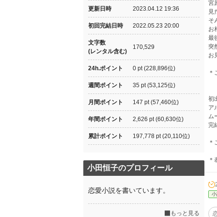
宮
更新日時
2023.04.12 19:36
見
そ
初回完結日時
2022.05.23 20:00
お
最
文字数
突
170,529
(レンタル含む)
お
24h.ポイント
0 pt (228,896位)
＊
週間ポイント
35 pt (53,125位)
初出
月間ポイント
147 pt (57,460位)
ア
ム
年間ポイント
2,626 pt (60,630位)
完結
累計ポイント
197,778 pt (20,110位)
＊
＊
小田恒子のプロフィール
恋愛小説を書いています。
小
もっと見る