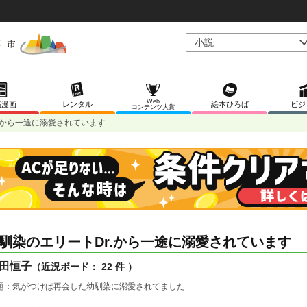
Web
稿漫画
レンタル
絵本ひろば
ビジ
コンテンツ大賞
.から一途に溺愛されています
馴染のエリートDr.から一途に溺愛されています
田恒子
（近況ボード：
22 件
）
題：気がつけば再会した幼馴染に溺愛されてました