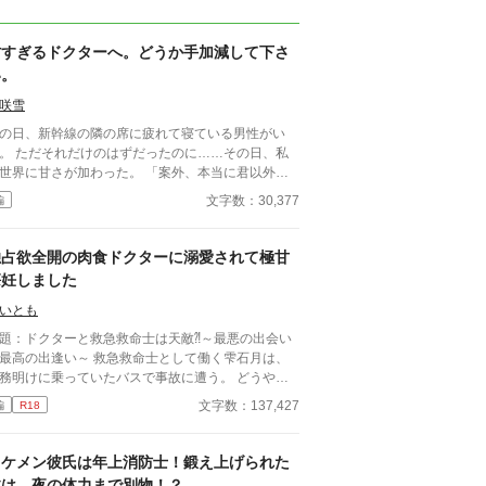
甘すぎるドクターへ。どうか手加減して下さ
い。
咲雪
の日、新幹線の隣の席に疲れて寝ている男性がい
ずだったのに……その日、私
界に甘さが加わった。 「案外、本当に君以外い
」 「いいの？ こんな可愛いことされた
文字数：30,377
編
、本当にもう逃してあげられないけど」 「もう奏
の許可なしに近づいたりしない。だから……近づく
に奏葉に聞くから、ちゃんと許可を出してね」 そ
独占欲全開の肉食ドクターに溺愛されて極甘
ドクターの甘さは手加減を知らない。 【登場人
懐妊しました
】 末永 奏葉[すえなが かなは]・・・25歳。普通の
社員。気を遣い過ぎてしまう性格。 恩田 時哉[お
いとも
だ ときや]・・・27歳。医者。奏葉をからかう時も
題：ドクターと救急救命士は天敵⁈～最悪の出会い
のに、甘すぎる？ 田代 有我[たしろ ゆう
の出逢い～ 救急救命士として働く雫石月は、
]・・・25歳。奏葉の同期。テキトーな性格だが、
務明けに乗っていたバスで事故に遭う。 どうや
の変化には鋭い？ 【作者に医療知識はありませ
、バスの運転手が体調不良になったようだ。 乗客
文字数：137,427
編
R18
。恋愛小説として楽しんで頂ければ幸いです！】
AEDを探してきてもらうように頼み、救助活動をし
いるとボサボサ頭のマスク姿の男がAEDを持ってバ
に乗り込んできた。 受け取ろうとすると邪魔だと
イケメン彼氏は年上消防士！鍛え上げられた
われる。 そして、月のことを『チビ団子』と呼ん
体は、夜の体力まで別物！？