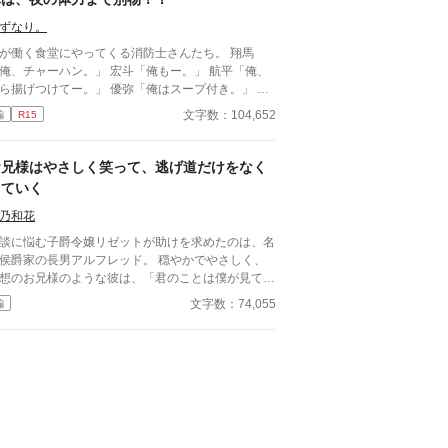
のだ。 医療従事者と思われるボサボサマスク男は
転手の処置をして、月が文句を言う間もなく、救急
ずなり。
に同乗して去ってしまった。 最悪の出会いをし、
が働く食堂にやってくる消防士さんたち。 翔馬
度と会いたくない相手の正体は⁇ 作品はフィクショ
、チャーハン。」 宏斗「俺もー。」 航平「俺、
です。 本来の仕事内容とは異なる描写があると思
揚げつけてー。」 優弥「俺はスープ付き。」 み
ます。
ガタイがよく、男前。 ひなた「はーいっ。ちょ
文字数：104,652
編
R15
と待ってくださいねーっ。」 慌ただしい昼時を過
ると、私の仕事は終わる。 終わった後、私は行か
きゃいけないところがある。 ひなた「すみませー
お兄様はやさしく笑って、逃げ道だけをなく
、子供のお迎えにきましたー。」 保育園に迎えに
していく
かなきゃいけない子、『太陽』。 私は子供と一緒
・・暮らしてる。 ーーーーーーーーーーーーー
乃和花
いおい嘘だろ？」 宏斗「子供・・・
談に悩む子爵令嬢リゼットが助けを求めたのは、名
んだ・・。」 航平「いくつん時の子だ
侯爵家の長男アルフレッド。 穏やかでやさしく、
・・。」 優弥「マジか・・・。」 消防署で開
想のお兄様のような彼は、「君のことは僕が見てい
れたお祭りに連れて行った太陽。 太陽の存在を知
」と甘く手を差し伸べてくれる。 送り迎え、花や
文字数：74,055
編
た一人の消防士さんが・・・私に言った。 「俺は
紙、完璧なエスコート。 守られているだけのはず
陽がいてもいい。・・・太陽の『パパ』になる。」
、気づけば周囲には「彼女はもうノースウェル侯爵
俺はひなたが好きだ。・・・絶対振り向かせるから
のもの」という空気ができあがっていて――。 ふ
とけよ？」 ※お話に出てくる内容は、全て想
ふわ優しいのに、実はかなり策略家。 やさしく逃
の世界です。現実世界とは何ら関係ありません。
道をなくしてくるお兄様系ヒーローに、恋愛に疎い
感想やコメントは受け付けることができません。
嬢がじわじわ囲い落とされていく、甘くて幸せな溺
ンタルが薄氷なもので・・・すみません。 言葉も
ブストーリー。 ――「待つよ」と言いながら、
りませんが読んでいただけたら幸いです。 楽しん
堀はきっちり埋めてくる―― （完結済ー本編10話