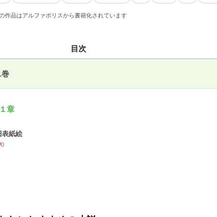
の作品はアルファポリスから書籍化されています
目次
1巻
１章
旧表紙絵
0