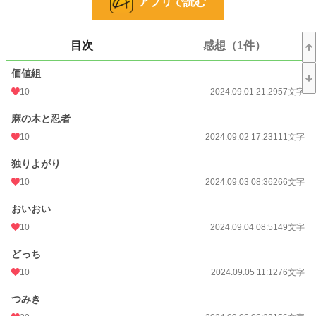
アプリで読む
文字数
44,884
更新日時
2026.08.06 21:18
目次
感想（1件）
初回公開日時
2024.09.01 21:29
価値組
週間ポイント
389 pt (17,133 位)
10
2024.09.01 21:29
57文字
月間ポイント
3,347 pt (11,323 位)
麻の木と忍者
年間ポイント
53,619 pt (9,898 位)
10
2024.09.02 17:23
111文字
累計ポイント
105,860 pt (29,444 位)
独りよがり
10
2024.09.03 08:36
266文字
おいおい
10
2024.09.04 08:51
49文字
どっち
10
2024.09.05 11:12
76文字
つみき