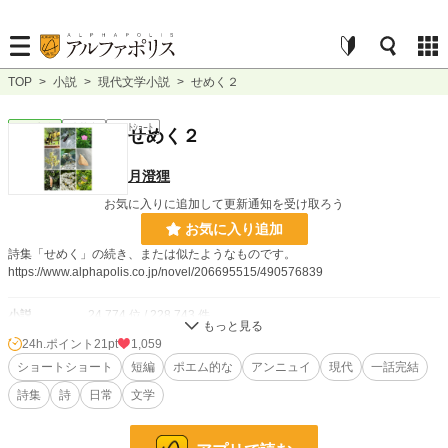
TOP
>
小説
>
現代文学小説
>
せめく２
現代文学
連載中
ｼｮｰﾄｼｮｰﾄ
せめく２
月澄狸
お気に入りに追加して更新通知を受け取ろう
お気に入り追加
詩集「せめく」の続き、または似たようなものです。
https://www.alphapolis.co.jp/novel/206695515/490576839
小説
24,774 位 / 228,743 件
24h.ポイント
21pt
1,059
現代文学
145 位 / 9,621 件
ショートショート
短編
ポエム的な
アンニュイ
現代
一話完結
お気に入り
4
詩集
詩
日常
文学
24h.ポイント
21 pt