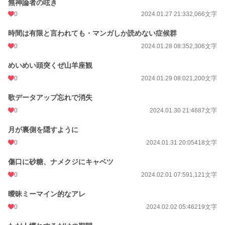
無神論者の呟き
0
2024.01.27 21:33
2,066文字
時間は有限と言われても・マンガしか読めない症候群
0
2024.01.28 08:35
2,306文字
めいめい頭突くぜ山羊座観
0
2024.01.29 08:02
1,200文字
歌データアップ忘れで消失
0
2024.01.30 21:46
87文字
月が裏側を隠すように
0
2024.01.31 20:05
418文字
傷口に砂糖、ナメクジにキャベツ
0
2024.02.01 07:59
1,121文字
曖昧ミーマイン的なアレ
0
2024.02.02 05:46
219文字