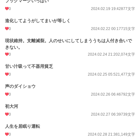
ブックマークいっぱい
0
2024.02.19 19:42
877文字
進化してようがしてまいが等しく
0
2024.02.22 00:17
715文字
現状維持。支離滅裂。人のせいにしてしまううちは人付き合いで
きない。
0
2024.02.24 21:20
2,074文字
甘い汁吸って不器用貧乏
0
2024.02.25 05:52
1,477文字
声のダイショウ
0
2024.02.26 06:46
792文字
初大河
0
2024.02.27 06:39
739文字
人生を居眠り運転
0
2024.02.28 21:38
1,149文字