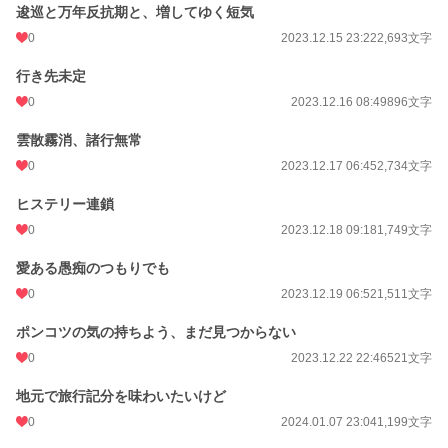
逡巡と万年反抗期と、増してゆく短気
0
2023.12.15 23:22
2,693文字
行き先未定
0
2023.12.16 08:49
896文字
雲散霧消、諸行無常
0
2023.12.17 06:45
2,734文字
ヒステリー連鎖
0
2023.12.18 09:18
1,749文字
愛ある愚痴のつもりでも
0
2023.12.19 06:52
1,511文字
ポンコツの気の持ちよう、まだ見つからない
0
2023.12.22 22:46
521文字
地元で旅行記分を味わいたいけど
0
2024.01.07 23:04
1,199文字