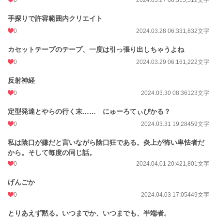
0
2024.03.27 08:31
5,512文字
手探りで許容範囲内クリエイト
0
2024.03.28 06:33
1,832文字
カセットテープのテープ、一度は引っ張り出しちゃうよね
0
2024.03.29 06:16
1,222文字
反射神経
0
2024.03.30 08:36
123文字
定型発達とやらの行く末…… にゅーろてぃぴかる？
0
2024.03.31 19:28
459文字
私は陰口が嫌だと言いながら陰口狂である。炎上が怖い卑怯者だ
から。そして毎度の同じ話。
0
2024.04.01 20:42
1,801文字
げんごか
0
2024.04.03 17:05
449文字
とりあえず黙る。いつまでか、いつまでも、半端者。