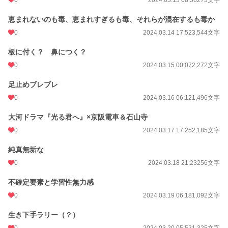
0
2024.03.13 08:56
273文字
恵まれないのも毒、恵まれすぎるも毒、それらが混在するも毒か
0
2024.03.14 17:52
3,544文字
板に付く？ 鼻につく？
0
2024.03.15 00:07
2,272文字
足止めブレブレ
0
2024.03.16 06:12
1,496文字
大河ドラマ『光る君へ』×京阪電車＆石山寺
0
2024.03.17 17:25
2,185文字
純真無垢な
0
2024.03.18 21:23
256文字
不確定要素と学習性無力感
0
2024.03.19 06:18
1,092文字
生き下手ラリー（？）