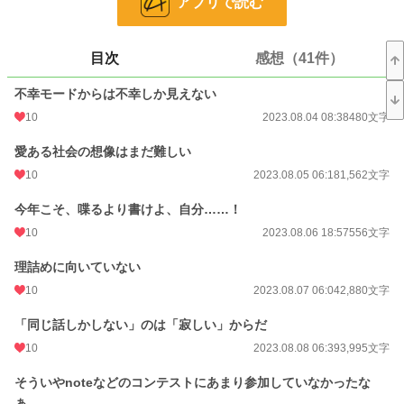
アプリで読む
24h.ポイント
0 pt
文字数
319,792
目次
感想（41件）
更新日時
2025.03.18 09:01
不幸モードからは不幸しか見えない
初回公開日時
2023.08.04 08:38
10
2023.08.04 08:38
480文字
初回完結日時
2025.03.18 09:01
愛ある社会の想像はまだ難しい
週間ポイント
0 pt (228,927 位)
10
2023.08.05 06:18
1,562文字
月間ポイント
0 pt (228,927 位)
今年こそ、喋るより書けよ、自分……！
年間ポイント
981 pt (84,977 位)
10
2023.08.06 18:57
556文字
累計ポイント
146,264 pt (24,301 位)
理詰めに向いていない
10
2023.08.07 06:04
2,880文字
「同じ話しかしない」のは「寂しい」からだ
10
2023.08.08 06:39
3,995文字
そういやnoteなどのコンテストにあまり参加していなかったな
ぁ……