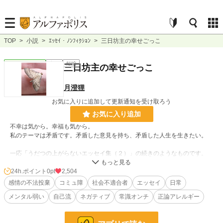
TOP
>
小説
>
ｴｯｾｲ・ﾉﾝﾌｨｸｼｮﾝ
>
三日坊主の幸せごっこ
ｴｯｾｲ・ﾉﾝﾌｨｸｼｮﾝ
完結
短編
三日坊主の幸せごっこ
月澄狸
お気に入りに追加して更新通知を受け取ろう
お気に入り追加
不幸は気から。幸福も気から。
私のテーマは矛盾です。矛盾した意見を持ち、矛盾した人生を生きたい。
一応「うだつの上がらないエッセイ集（２）」の続きのようなものです。
24h.ポイント
0pt
2,504
小説
228,927 位 / 228,927 件
感情の不法投棄
コミュ障
社会不適合者
エッセイ
日常
ｴｯｾｲ・ﾉﾝﾌｨｸｼｮﾝ
8,869 位 / 8,869 件
メンタル弱い
自己流
ネガティブ
常識オンチ
正論アレルギー
お気に入り
4