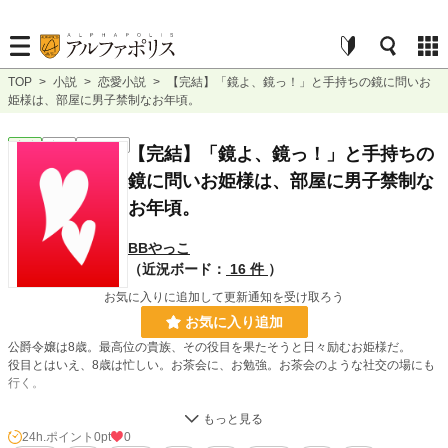
TOP
>
小説
>
恋愛小説
>
【完結】「鏡よ、鏡っ！」と手持ちの鏡に問いお
姫様は、部屋に男子禁制なお年頃。
恋愛
完結
ｼｮｰﾄｼｮｰﾄ
【完結】「鏡よ、鏡っ！」と手持ちの
鏡に問いお姫様は、部屋に男子禁制な
お年頃。
BBやっこ
（近況ボード：
16 件
）
お気に入りに追加して更新通知を受け取ろう
お気に入り追加
公爵令嬢は8歳。最高位の貴族、その役目を果たそうと日々励むお姫様だ。
役目とはいえ、8歳は忙しい。お茶会に、お勉強。お茶会のような社交の場にも
行く。
将来のためとはいえ、大変で愚痴もたまるというもの。それえお淑女は面に出さ
ない。
24h.ポイント
0pt
0