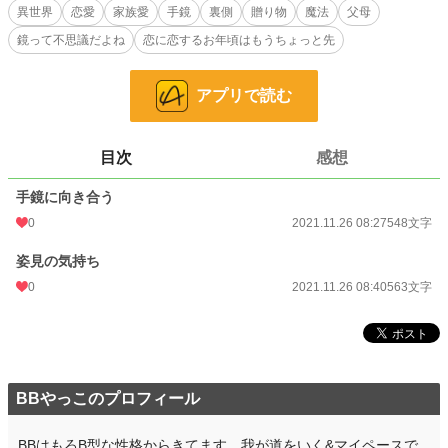
なので、贈り物の手鏡にその日の気持ちをぶちまける。
異世界
恋愛
家族愛
手鏡
裏側
贈り物
魔法
父母
鏡って不思議だよね
恋に恋するお年頃はもうちょっと先
後半は、衣装室の入り口にある姿見の話。
小説
228,847 位 / 228,847 件
アプリで読む
恋愛
66,372 位 / 66,372 件
お気に入り
6
目次
感想
24h.ポイント
0 pt
手鏡に向き合う
0
2021.11.26 08:27
548文字
文字数
1,111
姿見の気持ち
更新日時
2021.11.26 08:40
0
2021.11.26 08:40
563文字
初回公開日時
2021.11.26 08:27
初回完結日時
2021.11.26 08:46
週間ポイント
0 pt (228,847 位)
BBやっこのプロフィール
月間ポイント
7 pt (116,421 位)
年間ポイント
49 pt (158,017 位)
BBはもろB型な性格からきてます。我が道をいく&マイペースで