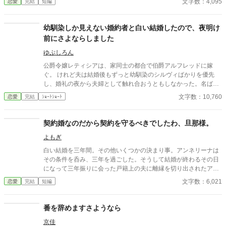
文字数：4,095
恋愛
完結
短編
とはしない。 不要なものに感情を砕く理由などない。 「だって、
面倒でしょう？」 不誠実な夫も、無意味な結婚も、 この際すべて
切り捨ててしまいましょう。
幼馴染しか見えない婚約者と白い結婚したので、夜明け
前にさよならしました
ゆぷしろん
公爵令嬢レティシアは、家同士の都合で伯爵アルフレッドに嫁
ぐ。 けれど夫は結婚後もずっと幼馴染のシルヴィばかりを優先
し、婚礼の夜から夫婦として触れ合おうともしなかった。名ばか
りの妻として伯爵家を支え、領地経営まで立て直しても、彼にと
文字数：10,760
恋愛
完結
ｼｮｰﾄｼｮｰﾄ
ってレティシアは“都合のいい伯爵夫人”でしかない。 やがて結婚
一周年の夜、アルフレッドが自分を手放す気はない一方で、幼馴
染を屋敷に迎え入れようとしている会話を聞いてしまったレティ
契約婚なのだから契約を守るべきでしたわ、旦那様。
シアは、ついに決意する。 ――もう、この結婚には見切りをつけ
よもぎ
よう。 夜明け前、彼女は離縁の準備を整え、伯爵邸を出奔。 身を
寄せた北の港町で薬舗を手伝いながら、自分の力で生きる穏やか
白い結婚を三年間。その他いくつかの決まり事。アンネリーナは
な日々を手に入れていく。そこで出会ったのは、身分ではなく一
その条件を呑み、三年を過ごした。そうして結婚が終わるその日
人の女性として彼女を尊重してくれる青年医師ノアだった。 一
になって三年振りに会った戸籍上の夫に離縁を切り出されたアン
方、都合よく尽くしてくれる妻を失ったアルフレッドは、ようや
ネリーナは言う。追加の慰謝料を頂きます――
文字数：6,021
恋愛
完結
短編
く自分が何を失ったのかを思い知ることになる。 幼馴染ばかりを
優先する婚約者との白い結婚に終止符を打ち、傷ついた公爵令嬢
が新天地で本当の幸せを掴む、離縁から始まる逆転ラブストーリ
番を辞めますさようなら
ー。
京佳