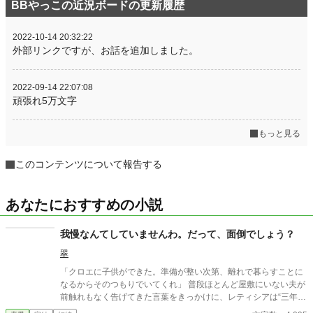
BBやっこの近況ボードの更新履歴
2022-10-14 20:32:22
外部リンクですが、お話を追加しました。
2022-09-14 22:07:08
頑張れ5万文字
もっと見る
このコンテンツについて報告する
あなたにおすすめの小説
我慢なんてしていませんわ。だって、面倒でしょう？
翠
「クロエに子供ができた。準備が整い次第、離れで暮らすことに
なるからそのつもりでいてくれ」 普段ほとんど屋敷にいない夫が
前触れもなく告げてきた言葉をきっかけに、レティシアは“三年
間”の契約を終わらせることにした。 赤の他人を屋敷に迎えるこ