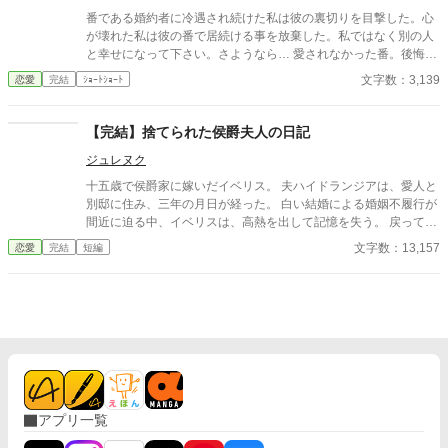
番である婚約者に冷遇され続けた私は彼の裏切りを目撃した。心
が壊れた私は彼の番で居続ける事を放棄した。私ではなく別の人
と幸せになって下さい。さようなら… 愛されなかった番。後悔ざ
まぁ。すれ違いエンド。ゆるゆる設定。 ※沢山のお気に入り＆い
文字数：3,139
恋愛
完結
ｼｮｰﾄｼｮｰﾄ
いねをありがとうございます。感謝感謝♡
【完結】捨てられた侯爵夫人の日記
ジュレヌク
十五歳で侯爵家に嫁いだイベリス。 夫ハイドランジアは、愛人と
別邸に住み、三年の月日が経った。 白い結婚による婚姻不履行が
間近に迫る中、イベリスは、高熱を出して記憶を失う。 戻ってき
た夫は、妻に仕える侍女アリッサムから、いない月日の間書き綴
文字数：13,157
恋愛
完結
短編
られた日記を手渡される。 そこには、出会った日から自分を恋し
いと思ってくれていた少女の思いの丈が詰まっていた。 十八歳に
なり、美しく成長した妻を前に、ハイドランジアは、心が揺ら
ぐ。 自分への恋心を忘れてしまったとしても、これ程までに思っ
てくれていたのなら、また、愛を育めるのではないのか？ 様々な
人間の思いが交錯し、物語は、思わぬ方向へと進んでいく。
アプリ一覧