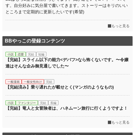
す。自分好みに気分屋で書いてきます。ストーリーはキリのいい
累計ポイント
2,340 pt (158,722 位)
ところまで定期的に更新したいです(希望)
もっと見る
BBやっこの登録コンテンツ
小説
恋愛
完結
短編
【完結】スライム以下の能力<デバフ>なら怖くないです。〜令嬢
達はそんな企み御見通しでした〜
一般漫画
一般女性向け
完結
【完結済み】乗り遅れたが載せとく(マンガのようなもの)
小説
ファンタジー
完結
長編
【完結】竜人と女冒険者は、ハネムーン旅行に行くようですよ！
もっと見る