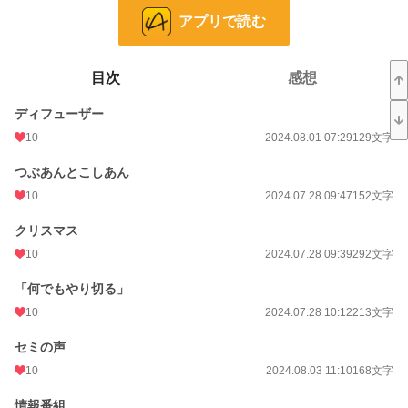
アプリで読む
小説
228,618 位 / 228,618 件
ｴｯｾｲ・ﾉﾝﾌｨｸｼｮﾝ
8,861 位 / 8,861 件
目次
感想
お気に入り
1
ディフューザー
24h.ポイント
0 pt
10
2024.08.01 07:29
129文字
文字数
2,935
つぶあんとこしあん
更新日時
2025.03.30 12:59
10
2024.07.28 09:47
152文字
初回公開日時
2024.07.28 09:39
クリスマス
週間ポイント
0 pt (228,618 位)
10
2024.07.28 09:39
292文字
月間ポイント
35 pt (89,285 位)
「何でもやり切る」
10
2024.07.28 10:12
213文字
年間ポイント
175 pt (128,606 位)
セミの声
累計ポイント
6,723 pt (113,327 位)
10
2024.08.03 11:10
168文字
情報番組