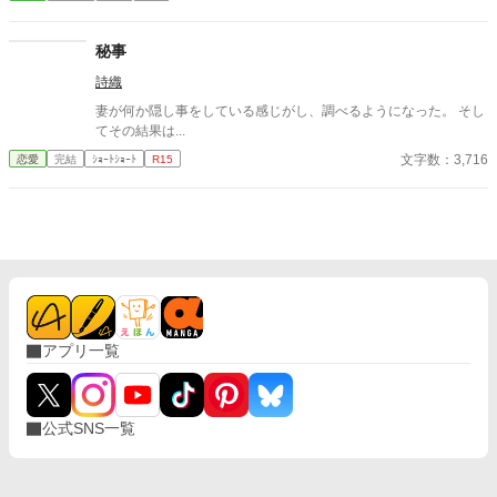
すぐに採用し、温かく仕事を教えてくれる存在だった。 ある日の
仕事帰り、ふたりで過ごす時間が増えていき――そして気づけば
紗夜の部屋でご飯をご馳走になるほど親密に。 優しくて穏やかで
秘事
――その色気に触れるたび、翔太の心は揺れていく。 大人の女性
詩織
と大学生、甘くちょっぴり刺激的な同居生活（？）がはじまる。
妻が何か隠し事をしている感じがし、調べるようになった。 そし
てその結果は...
文字数：3,716
恋愛
完結
ｼｮｰﾄｼｮｰﾄ
R15
アプリ一覧
公式SNS一覧