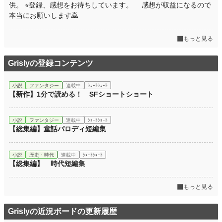
供。 ⭐︎登録、感想をお待ちしています。 感想が収益になるので
本当にお願いします🙇
もっと見る
Grislyの登録コンテンツ
小説
ファンタジー
連載中
ｼｮｰﾄｼｮｰﾄ
【新作】1分で読める！ SFショートショート
小説
ファンタジー
連載中
ｼｮｰﾄｼｮｰﾄ
【総集編】童話パロディ短編集
小説
歴史・時代
連載中
ｼｮｰﾄｼｮｰﾄ
【総集編】 時代短編集
もっと見る
Grislyの近況ボードの更新履歴