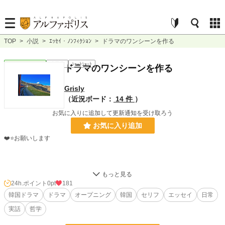
TOP
>
小説
>
ｴｯｾｲ・ﾉﾝﾌｨｸｼｮﾝ
>
ドラマのワンシーンを作る
ｴｯｾｲ・ﾉﾝﾌｨｸｼｮﾝ
連載中
ｼｮｰﾄｼｮｰﾄ
ドラマのワンシーンを作る
Grisly
（近況ボード：
14 件
）
お気に入りに追加して更新通知を受け取ろう
お気に入り追加
❤️⭐️お願いします
24h.ポイント
0pt
181
マヨネーズ、テレビ…
韓国ドラマ
ドラマ
オープニング
韓国
セリフ
エッセイ
日常
実話
哲学
様々なものを
韓国ドラマのワンシーンにするなら