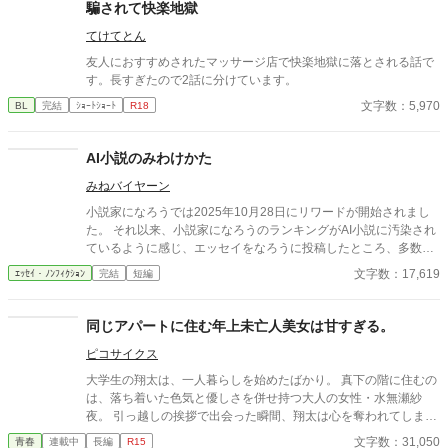
騙されて快楽地獄
てけてとん
友人におすすめされたマッサージ店で快楽地獄に落とされる話で
す。長すぎたので2話に分けています。
文字数：5,970
BL
完結
ｼｮｰﾄｼｮｰﾄ
R18
AI小説のみわけかた
みねバイヤーン
小説家になろうでは2025年10月28日にリワードが開始されまし
た。 それ以来、小説家になろうのランキングがAI小説に汚染され
ているように感じ、エッセイをなろうに投稿したところ、多数の
反響をいただきました。 なろう民のノウハウを結集した、AI小説
文字数：17,619
ｴｯｾｲ・ﾉﾝﾌｨｸｼｮﾝ
完結
短編
のみわけかたです。 いただいたノウハウは随時更新中です。 アル
ファポリスの皆さま、アルファポリスのAI小説汚染状況や、みわ
けかたなどコメントいただけるとありがたいです。 なお、いただ
同じアパートに住む年上未亡人美女は甘すぎる。
いたノウハウは本文に追記し、他サイトにも掲載します。本文に
ピコサイクス
記載しないでほしい方は、コメント欄にその旨あわせて明記して
ください。
大学生の翔太は、一人暮らしを始めたばかり。 真下の階に住むの
は、落ち着いた色気と優しさを併せ持つ大人の女性・水無瀬紗
夜。 引っ越しの挨拶で出会った瞬間、翔太は心を奪われてしま
う。 偶然にもアルバイト先のスーパーで再会した彼女は、翔太を
文字数：31,050
青春
連載中
長編
R15