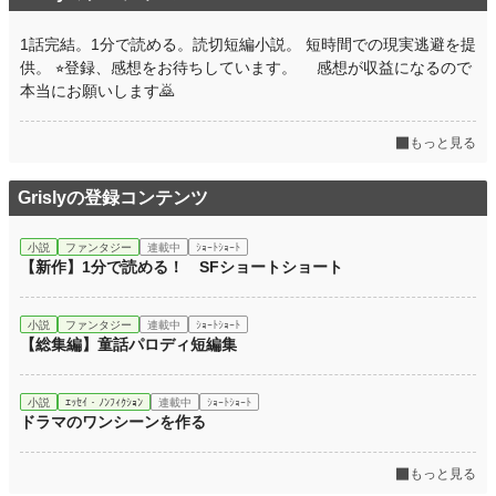
1話完結。1分で読める。読切短編小説。 短時間での現実逃避を提
供。 ⭐︎登録、感想をお待ちしています。 感想が収益になるので
本当にお願いします🙇
もっと見る
Grislyの登録コンテンツ
小説
ファンタジー
連載中
ｼｮｰﾄｼｮｰﾄ
【新作】1分で読める！ SFショートショート
小説
ファンタジー
連載中
ｼｮｰﾄｼｮｰﾄ
【総集編】童話パロディ短編集
小説
ｴｯｾｲ・ﾉﾝﾌｨｸｼｮﾝ
連載中
ｼｮｰﾄｼｮｰﾄ
ドラマのワンシーンを作る
もっと見る