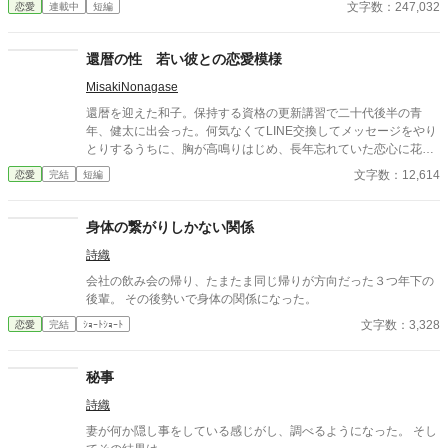
文字数：247,032
恋愛
連載中
短編
還暦の性 若い彼との恋愛模様
MisakiNonagase
還暦を迎えた和子。保持する資格の更新講習で二十代後半の青
年、健太に出会った。何気なくてLINE交換してメッセージをやり
とりするうちに、胸が高鳴りはじめ、長年忘れていた恋心に花が
咲く。 そんな還暦女性と二十代の青年の恋模様。 その後、結婚、
文字数：12,614
恋愛
完結
短編
そして永遠の別れまでを描いたストーリーです。 全7話
身体の繋がりしかない関係
詩織
会社の飲み会の帰り、たまたま同じ帰りが方向だった３つ年下の
後輩。 その後勢いで身体の関係になった。
文字数：3,328
恋愛
完結
ｼｮｰﾄｼｮｰﾄ
秘事
詩織
妻が何か隠し事をしている感じがし、調べるようになった。 そし