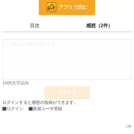
アプリで読む
24h.ポイント
0 pt
文字数
5,534
目次
感想（2件）
更新日時
2024.04.09 14:00
初回公開日時
2024.04.05 06:50
週間ポイント
14 pt (70,247 位)
月間ポイント
63 pt (75,351 位)
年間ポイント
1,190 pt (80,008 位)
累計ポイント
7,019 pt (111,503 位)
1000文字以内
送信する
ログインすると感想の投稿ができます。
ログイン
新規ユーザ登録
2
件