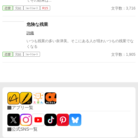
てその結果は...
文字数：3,716
恋愛
完結
ｼｮｰﾄｼｮｰﾄ
R15
危険な残業
詩織
いつも残業の多い奈津美。そこにある人が現れいつもの残業でな
くなる
文字数：1,905
恋愛
完結
ｼｮｰﾄｼｮｰﾄ
アプリ一覧
公式SNS一覧