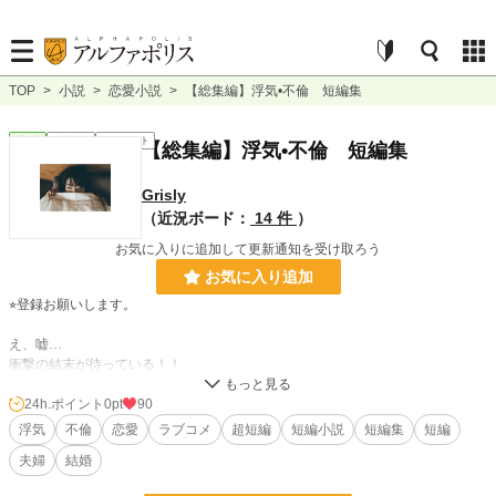
TOP
>
小説
>
恋愛小説
>
【総集編】浮気•不倫 短編集
恋愛
連載中
ｼｮｰﾄｼｮｰﾄ
【総集編】浮気•不倫 短編集
Grisly
（近況ボード：
14 件
）
お気に入りに追加して更新通知を受け取ろう
お気に入り追加
⭐︎登録お願いします。
え、嘘…
衝撃の結末が待っている！！
24h.ポイント
0pt
90
小説
228,629 位 / 228,629 件
浮気
不倫
恋愛
ラブコメ
超短編
短編小説
短編集
短編
恋愛
66,323 位 / 66,323 件
夫婦
結婚
お気に入り
5