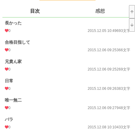
24h.ポイント
0 pt
目次
感想
文字数
8,086
長かった
更新日時
2015.12.09 16:02
0
2015.12.05 10:49
693文字
初回公開日時
2015.12.05 10:49
合格目指して
初回完結日時
0
2015.12.09 16:02
2015.12.06 09:25
366文字
週間ポイント
7 pt (77,350 位)
兄貴ん家
0
2015.12.06 09:25
269文字
月間ポイント
49 pt (80,388 位)
日常
年間ポイント
441 pt (106,366 位)
0
2015.12.06 09:26
383文字
累計ポイント
66,592 pt (38,224 位)
唯一無二
0
2015.12.06 09:27
948文字
バラ
0
2015.12.08 10:10
433文字