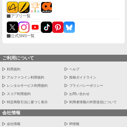
爵令息に求婚されることになり……彼女は別の幸せの一歩を刻ん
でいく。 しかし、クローヴィスが急にレレイを溺愛してくるのだ
った。アルカとの仲も上手く行かなかったようで、真実の愛とか
アプリ一覧
言っているけれど……怪しさ満点だ。ひたすらに女々しいクロー
ヴィス……レレイは冷たい視線を送るのだった。 「あなたとはも
う終わったんですよ？ いつまでも、キスが出来ると思っていま
せんか？」
公式SNS一覧
ご利用について
利用規約
ヘルプ
アルファコイン利用規約
投稿ガイドライン
レンタルサービス利用規約
プライバシーポリシー
スコア利用規約
お問い合わせ
特定商取引法に基づく表示
利用者情報の外部送信について
会社情報
会社情報
IR情報