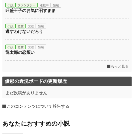
小説
ファンタジー
連載中
短編
旺盛王子のお気に召すまま
小説
恋愛
完結
短編
逃すわけないだろう
小説
恋愛
完結
短編
龍太郎の恋煩い
もっと見る
優那の近況ボードの更新履歴
まだ投稿がありません
このコンテンツについて報告する
あなたにおすすめの小説