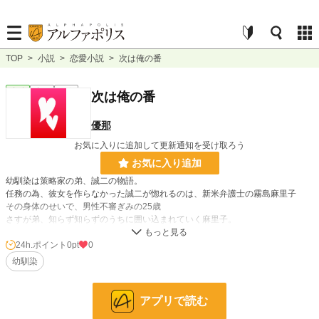
TOP
>
小説
>
恋愛小説
>
次は俺の番
恋愛
完結
短編
次は俺の番
優那
お気に入りに追加して更新通知を受け取ろう
お気に入り追加
幼馴染は策略家の弟、誠二の物語。
任務の為、彼女を作らなかった誠二が惚れるのは、新米弁護士の霧島麻里子
その身体のせいで、男性不審ぎみの25歳
さすが弟、知らず知らずのうちに囲い込まれていく麻里子。
好きになったら一直線の本庄兄弟、弟にこうご期待。
24h.ポイント
0pt
0
幼馴染
小説
229,041 位 / 229,041 件
恋愛
66,405 位 / 66,405 件
アプリで読む
お気に入り
90