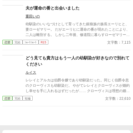
夫が運命の番と出会いました
重田いの
幼馴染のいいなづけとして育ってきた銀狼族の族長エーリヒと、
妻ローゼマリー。 だがエーリヒに運命の番が現れたことにより、
二人は離別する。 しかし二年後、修道院に暮らすローゼマリーの
元へエーリヒが現れ――!?
文字数：7,115
恋愛
完結
ｼｮｰﾄｼｮｰﾄ
R15
どう見ても貴方はもう一人の幼馴染が好きなので別れて
ください
ルイス
レレイとアルカは伯爵令嬢であり幼馴染だった。同じく伯爵令息
のクローヴィスも幼馴染だ。 やがてレレイとクローヴィスが婚約
し幸せを手に入れるはずだったが…… クローヴィスは理想の婚約
者に憧れを抱いており、何かともう一人の幼馴染のアルカと、婚
文字数：22,610
恋愛
完結
短編
約者になったはずのレレイを比べるのだった。 さらにはアルカの
方を優先していくなど、明らかにおかしな事態になっていく。 ど
う見てもクローヴィスはアルカの方が好きになっている……そう
感じたレレイは、彼との婚約解消を申し出た。 婚約解消は無事に
果たされ悲しみを持ちながらもレレイは前へ進んでいくことを決
心した。 その後、国一番の美男子で性格、剣術も最高とされる公