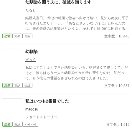
幼馴染を囲う夫に、破滅を贈ります
たると
結婚式当日。 幸せの絶頂で教会へ向かう途中、見知らぬ女に平手
打ちされたエリアーナ。 「あなたさえいなければ」と叫んだの
は、夫の最愛の幼馴染だという女。 それでも経済的に困窮する実
家を救うため、エリアーナは泣き寝入りするしかなかった。
文字数：18,443
恋愛
完結
短編
幼馴染
ざっく
私にはすごくよくできた幼馴染がいる。格好良くて優しくて。だ
けど、彼らはもう一人の幼馴染の女の子に夢中なのだ。私だっ
て、もう彼らの世話をさせられるのはうんざりした。
文字数：10,537
恋愛
完結
短編
私はいつも2番目でした
magosu
ショートストーリー。
文字数：1,912
恋愛
完結
ｼｮｰﾄｼｮｰﾄ