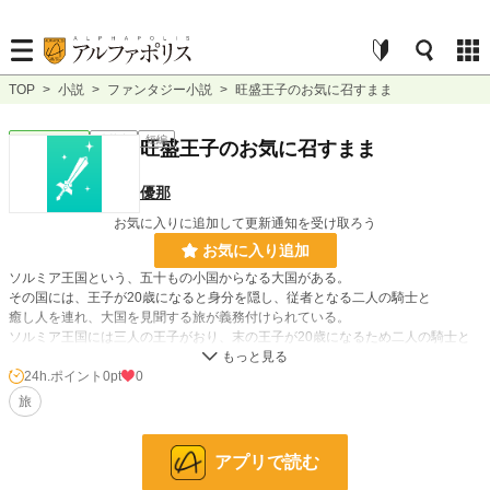
TOP
>
小説
>
ファンタジー小説
>
旺盛王子のお気に召すまま
ファンタジー
連載中
短編
旺盛王子のお気に召すまま
優那
お気に入りに追加して更新通知を受け取ろう
お気に入り追加
ソルミア王国という、五十もの小国からなる大国がある。
その国には、王子が20歳になると身分を隠し、従者となる二人の騎士と
癒し人を連れ、大国を見聞する旅が義務付けられている。
ソルミア王国には三人の王子がおり、末の王子が20歳になるため二人の騎士と
一人の癒し人が選ばれた。
好奇心旺盛な第三王子、心優しき騎士、腕は立つが無愛想な騎士、そして
24h.ポイント
0pt
0
食べるの大好きな、天真爛漫娘の癒し人。
旅
四人の見聞旅の物語。
アプリで読む
小説
228,779 位 / 228,779 件