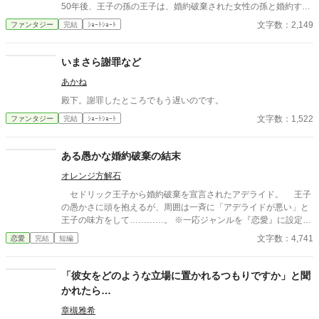
50年後、王子の孫の王子は、婚約破棄された女性の孫と婚約する
事に。そこで明かされた婚約破棄の真実とは。
文字数：2,149
ファンタジー
完結
ｼｮｰﾄｼｮｰﾄ
いまさら謝罪など
あかね
殿下。謝罪したところでもう遅いのです。
文字数：1,522
ファンタジー
完結
ｼｮｰﾄｼｮｰﾄ
ある愚かな婚約破棄の結末
オレンジ方解石
セドリック王子から婚約破棄を宣言されたアデライド。 王子
の愚かさに頭を抱えるが、周囲は一斉に「アデライドが悪い」と
王子の味方をして…………。 ※一応ジャンルを『恋愛』に設定し
てありますが、甘さ控えめです。
文字数：4,741
恋愛
完結
短編
「彼女をどのような立場に置かれるつもりですか」と聞
かれたら…
章槻雅希