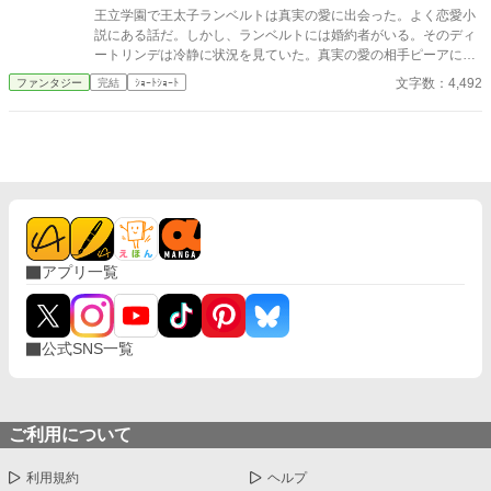
王立学園で王太子ランベルトは真実の愛に出会った。よく恋愛小
説にある話だ。しかし、ランベルトには婚約者がいる。そのディ
ートリンデは冷静に状況を見ていた。真実の愛の相手ピーアに警
告することもなく、ランベルトに諫言もしない。だが、ディート
文字数：4,492
ファンタジー
完結
ｼｮｰﾄｼｮｰﾄ
リンデは将来の王太子妃としてランベルトに問いかけた。「彼女
をどのような立場に置かれるおつもりですか」と。 その結果、小
説のような断罪劇や反撃もなく、静かにランベルトは表舞台から
去ることになる。 「小説家になろう」・「アルファポリス」に重
複投稿、自サイトにも掲載。
アプリ一覧
公式SNS一覧
ご利用について
利用規約
ヘルプ