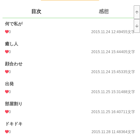
ファンタジー
53,308 位 / 53,308 件
目次
感想
お気に入り
35
何で私が
24h.ポイント
0 pt
0
2015.11.24 12:49
455文字
文字数
12,007
癒し人
更新日時
2015.12.24 07:37
0
2015.11.24 15:44
405文字
初回公開日時
2015.11.24 12:49
顔合わせ
週間ポイント
0 pt (228,779 位)
0
2015.11.24 15:45
335文字
月間ポイント
7 pt (116,421 位)
出発
年間ポイント
63 pt (152,240 位)
0
2015.11.25 15:31
488文字
累計ポイント
21,692 pt (68,434 位)
部屋割り
0
2015.11.25 16:40
711文字
ドキドキ
0
2015.11.28 11:48
364文字