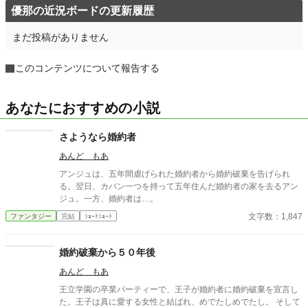
優那の近況ボードの更新履歴
まだ投稿がありません
このコンテンツについて報告する
あなたにおすすめの小説
さようなら婚約者
あんど もあ
アンジュは、五年間虐げられた婚約者から婚約破棄を告げられ
る。翌日、カバン一つを持って五年住んだ婚約者の家を去るアン
ジュ。一方、婚約者は…。
文字数：1,847
ファンタジー
完結
ｼｮｰﾄｼｮｰﾄ
婚約破棄から５０年後
あんど もあ
王立学園の卒業パーティーで、王子が婚約者に婚約破棄を宣言し
た。王子は真に愛する女性と結ばれ、めでたしめでたし。 そして