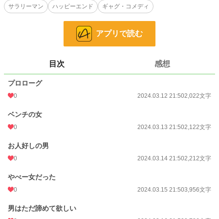
サラリーマン
ハッピーエンド
ギャグ・コメディ
ただ困っている女子に声を掛けただけのはずだったが、そいつはどうやら世界を
滅ぼそうと考えていた厄介で常識外の存在だった。意味が分からない。
だが行く当てのない女子を放っておくことも出来ずに、なんかとか距離を取ろう
アプリで読む
とする。
©霜條
Don't Repost,Don't AI Training,Don't use my work
目次
感想
禁止:転載・二次利用・AI学習
プロローグ
小説
228,740 位 / 228,740 件
0
2024.03.12 21:50
2,022文字
ファンタジー
53,295 位 / 53,295 件
ベンチの女
お気に入り
0
0
2024.03.13 21:50
2,122文字
24h.ポイント
0 pt
お人好しの男
0
2024.03.14 21:50
2,212文字
文字数
28,354
更新日時
2024.03.22 21:50
やべー女だった
0
2024.03.15 21:50
3,956文字
初回公開日時
2024.03.12 21:50
男はただ諦めて欲しい
週間ポイント
0 pt (228,740 位)