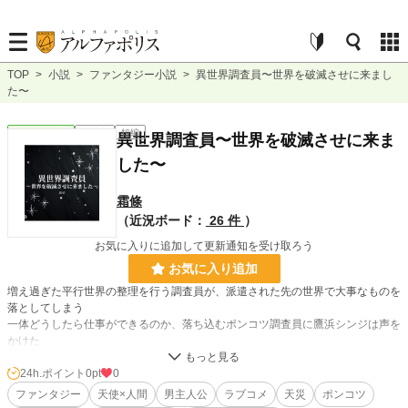
TOP
>
小説
>
ファンタジー小説
>
異世界調査員〜世界を破滅させに来まし
た〜
ファンタジー
連載中
短編
異世界調査員〜世界を破滅させに来ま
した〜
霜條
（近況ボード：
26 件
）
お気に入りに追加して更新通知を受け取ろう
お気に入り追加
増え過ぎた平行世界の整理を行う調査員が、派遣された先の世界で大事なものを
落としてしまう
一体どうしたら仕事ができるのか、落ち込むポンコツ調査員に鷹浜シンジは声を
かけた
自分に気付いてくれたこの人になんとか自分を好きになってもらい、この世界を
一緒に滅ぼして貰おうと頑張ります
24h.ポイント
0pt
0
ファンタジー
天使×人間
男主人公
ラブコメ
天災
ポンコツ
鷹浜シンジは親切心から声をかけたことを後悔した。