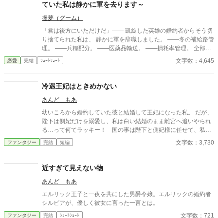
ていた私は静かに軍を去ります～
握夢（グーム）
「君は後方にいただけだ」―― 凱旋した英雄の婚約者からそう切
り捨てられた私は、 静かに軍を辞職しました。 ――冬の補給路管
理。 ――兵糧配分。 ――医薬品輸送。 ――損耗率管理。 全部、
私の仕事だったのですが。 三週間後、 王国軍は補給崩壊。 「な
文字数：4,645
恋愛
完結
ｼｮｰﾄｼｮｰﾄ
ぜ食糧が届かない！」 「なぜ兵が飢える！」 ……逆にお聞きしま
すが、 今まで“なぜか全部上手く回っていた”理由を、 一度でも考
えたことはありましたか？ これは、 誰にも評価されなかった兵站
冷遇王妃はときめかない
官（へいたんかん）が、 隣国の辺境伯にだけ価値を見抜かれ、 人
あんど もあ
生を取り戻す物語。 今更「戻ってきてくれ」と泣きつかれても、
私は隣国の最高機密ですので――！
幼いころから婚約していた彼と結婚して王妃になった私。 だが、
陛下は側妃だけを溺愛し、私は白い結婚のまま離宮へ追いやられ
る…って何てラッキー！ 国の事は陛下と側妃様に任せて、私は
このまま離宮で何の責任も無い楽な生活を！…と思っていたの
文字数：3,730
ファンタジー
完結
短編
に…。
近すぎて見えない物
あんど もあ
エルリック王子と一夜を共にした男爵令嬢。エルリックの婚約者
シルビアが、優しく彼女に言った一言とは。
文字数：721
ファンタジー
完結
ｼｮｰﾄｼｮｰﾄ