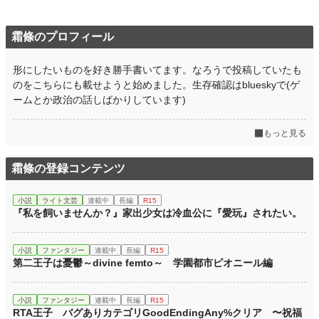
霜條のプロフィール
形にしたいものを好き勝手書いてます。なろうで投稿していたも
のをこちらにも載せようと始めました。生存確認はblueskyで(ゲ
ームとか政治の話しばかりしています)
もっと見る
霜條の登録コンテンツ
小説
ライト文芸
連載中
長編
R15
『私を飼いませんか？』家出少女は冷血公に『愛玩』されたい。
小説
ファンタジー
連載中
長編
R15
第二王子は憂鬱～divine femto～ 学園都市ピオニール編
小説
ファンタジー
連載中
長編
R15
RTA王子 バグありカテゴリGoodEndingAny%クリア 〜祝福