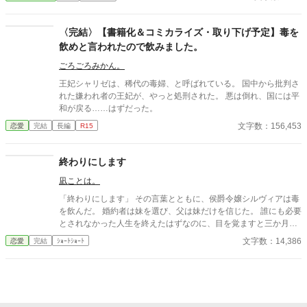
〈完結〉【書籍化＆コミカライズ・取り下げ予定】毒を
飲めと言われたので飲みました。
ごろごろみかん。
王妃シャリゼは、稀代の毒婦、と呼ばれている。 国中から批判さ
れた嫌われ者の王妃が、やっと処刑された。 悪は倒れ、国には平
和が戻る……はずだった。
文字数：156,453
恋愛
完結
長編
R15
終わりにします
凪ことは。
「終わりにします」 その言葉とともに、侯爵令嬢シルヴィアは毒
を飲んだ。 婚約者は妹を選び、父は妹だけを信じた。 誰にも必要
とされなかった人生を終えたはずなのに、目を覚ますと三か月前
へと時間は巻き戻っていた。 もう、誰かに愛されるためだけに生
文字数：14,386
恋愛
完結
ｼｮｰﾄｼｮｰﾄ
きるのはやめよう。 そう決めた彼女は、静かに運命を書き換えて
いく。 これは、一度死んだ少女が、自分自身の人生を取り戻すた
めの物語。