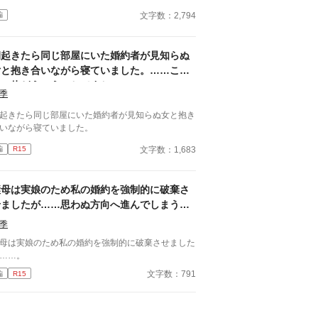
お元気で〜ポーカーフェイスの似合う天才貴公子と
文字数：2,794
編
された公爵は、妻の残していった離婚受理証明書を
りしめ涙と鼻水を垂らす」 ②「何をされてもやり
せない臆病な公爵令嬢は、王太子に竜の生贄にされ
朝起きたら同じ部屋にいた婚約者が見知らぬ
れる。能ある鷹と天才美少女は爪を隠す」 ③「運
女と抱き合いながら寝ていました。……これ
的な出会いからの即日プロポーズ。婚約破棄された
才錬金術師は新しい恋に生きる！」 ④「4月1日10
一体どういうことですか!?
季
30分喫茶店ルナ、婚約者は遅れてやってきた〜新
は星座占いを見る為だけにある訳ではない」 ⑤
起きたら同じ部屋にいた婚約者が見知らぬ女と抱き
『お姉様はズルい！』が口癖の双子の弟が現世の婚
いながら寝ていました。
者！ 前世では弟を立てる事を親に強要され馬鹿の
りをしていましたが、現世では奴とは他人なので天
文字数：1,683
編
R15
として実力を充分に発揮したいと思います！」 ⑥
婚約破棄をしたいと彼は言った。契約書とおふだに
「伯爵家に半世紀仕えた老メイドは伯爵
継母は実娘のため私の婚約を強制的に破棄さ
子の罠にハマり無一文で追放される。老メイドを助
せましたが……思わぬ方向へ進んでしまうこ
たのはポーカーフェイスの美女でした」 ⑧「お客
ととなってしまったようです。
の中に褒め褒めの感想を書ける方はいらっしゃいま
季
んか？ 天才美文感想書きVS普通の少女がえんぴ
母は実娘のため私の婚約を強制的に破棄させました
で書いた感想！」
……。
文字数：791
編
R15