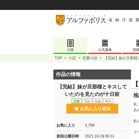
小説
公式漫画
投
TOP
>
小説
>
恋愛小説
>
【完結】妹が旦那様
作品の情報
【
【完結】妹が旦那様とキスして
いたのを見たのが十日前
地
恋愛
完結
短編
R15
私
お気に入り追加
あ
私
お気に入り
2,799
ア
初回公開日時
2021.10.19 00:11