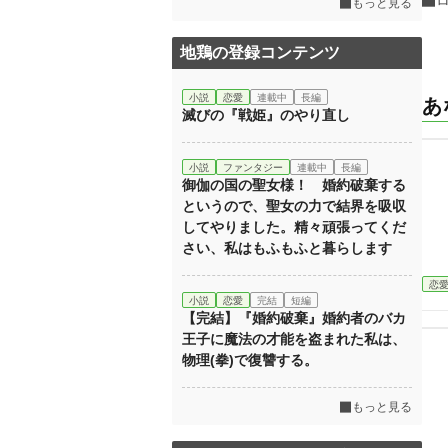
もっと見る
地鶏の登録コンテンツ
小説
恋愛
連載中
長編
あ
滅びの『戦姫』のやり直し
小説
ファンタジー
連載中
長編
御伽の国の聖女様！ 婚約破棄する
というので、聖女の力で結界を吸収
してやりました。精々頑張ってくだ
さい、私はもふもふと暮らします
恋
小説
恋愛
完結
短編
【完結】『婚約破棄』婚約者のバカ
王子に魔法の才能を盗まれた私は、
物理(拳)で復讐する。
もっと見る