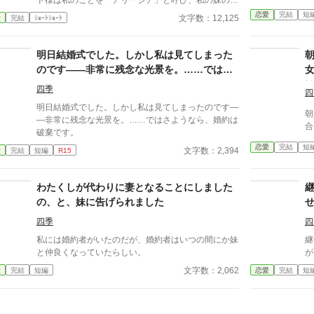
ド様は私のことを「アリーシア」と呼び、私の妹のク
も
ラウディアのことを「ディア」と愛称で呼ぶ。 エド
恋愛
完結
短
文字数：12,125
愛
完結
ｼｮｰﾄｼｮｰﾄ
称
ワード様は当家を訪ねて来るたびに私には黄色い薔薇
握
を十五本、妹のクラウディアにはピンクの薔薇を七本
返
渡す。 エドワード様は薔薇の花言葉が色と本数によ
明日結婚式でした。しかし私は見てしまった
壊
って違うことをご存知ないのかしら？ それにピンク
のです――非常に残念な光景を。……ではさ
命
はエドワード様の髪と瞳の色。自分の髪や瞳の色の花
天
ようなら、婚約は破棄です。
は
を異性に贈る意味をエドワード様が知らないはずがな
四季
四
時
いわ。 エドワード様はクラウディアを愛しているの
明日結婚式でした。しかし私は見てしまったのです―
聞
ね。二人が愛し合っているなら私は身を引くわ。 そ
朝
―非常に残念な光景を。……ではさようなら、婚約は
「
う思って私はエドワード様との婚約を解消した。 な
合
破棄です。
約
のに婚約を解消したはずのエドワード様が先触れもな
振
恋愛
完結
短
文字数：2,394
愛
完結
短編
R15
く当家を訪れ、私のことを「シア」と呼び迫ってき
才
て……。 「Copyright（C）2022-九頭竜坂まほろん」
「
※無断転載を禁止します。 ※朗読動画の無断配信も
ご用心」 ⑦
わたくしが代わりに妻となることにしました
禁止します。 ※小説家になろう、カクヨム、エブリ
親
の、と、妹に告げられました
スタにも投稿しています。 ※表紙素材はあぐりりん
け
こ様よりお借りしております。
様
四季
四
せ
私には婚約者がいたのだが、婚約者はいつの間にか妹
継
つ
と仲良くなっていたらしい。
が
文字数：2,062
愛
完結
短編
恋愛
完結
短