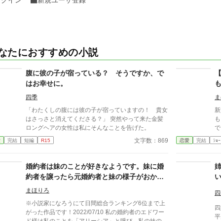
ログイン
新規ユーザ登録
なたにおすすめの小説
腹に彼の子が宿っている？ そうですか、で
はお幸せに。
四季
ま
「わたくしの腹には彼の子が宿っていますの！ 貴女
新
はさっさと消えてくださる？」 突然やって来た金髪
も
ロングヘアの女性は私にそんなことを告げた。
で
が
文字数：869
愛
完結
短編
R15
恋愛
完結
ｼｮｰ
し
で
た
婚約者は妹のことが好きなようです。妹に婚
が
約者を譲ったら元婚約者と妹の様子がおかし
た
いのですが・完結
ま
まほりろ
四
h
※小説家になろうにて日間総合ランキング6位まで上
に
四
がった作品です！2022/07/10 私の婚約者のエドワー
【
平