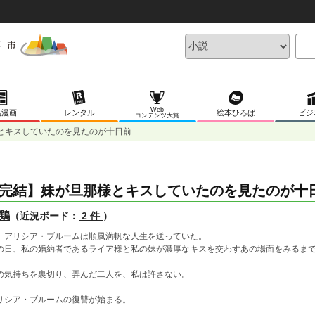
Web
稿漫画
レンタル
絵本ひろば
ビジ
コンテンツ大賞
とキスしていたのを見たのが十日前
完結】妹が旦那様とキスしていたのを見たのが十
鶏
（近況ボード：
2 件
）
、アリシア・ブルームは順風満帆な人生を送っていた。
の日、私の婚約者であるライア様と私の妹が濃厚なキスを交わすあの場面をみるま
の気持ちを裏切り、弄んだ二人を、私は許さない。
リシア・ブルームの復讐が始まる。