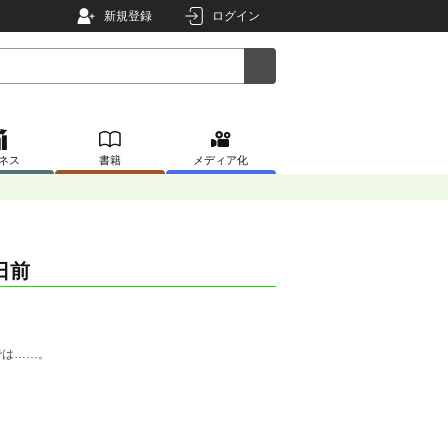
新規登録
ログイン
ネス
書籍
メディア化
日前
では……。