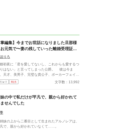
【掌編集】今までお世話になりました旦那様
もお元気で〜妻の残していった離婚受理証明
書を握りしめイケメン公爵は涙と鼻水を垂ら
ほりろ
す
婚初夜に「君を愛してないし、これからも愛するつ
りはない」と言ってしまった公爵。 彼は今ま
、天才、美男子、完璧な貴公子、ポーカーフェイス
似合う氷の公爵などと言われもてはやされてきた。
文字数：13,992
ﾄｼｮｰﾄ
R15
かし新婚初夜に暴言を吐いた女性が、初恋の人
、命の恩人で、伝説の聖女で、妖精の愛し子であっ
ことを知り意気消沈している。 彼の手には元妻
姉妹の中で私だけが平凡で、親から好かれて
置いていった「離婚受理証明書」が握られてい
いませんでした
……。 他掌編七作品収録。 ※無断転載を禁止し
す。 ※朗読動画の無断配信も禁止します 「Copyrig
季
t（C）2023-まほりろ／若松咲良」 某小説サイト
投稿した掌編八作品をこちらに転載しました。
姉妹の上から二番目として生まれたアルノレアは、
収録作品】 ①「今までお世話になりました旦那様
凡で、親から好かれていなくて……。