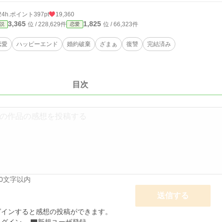
24h.ポイント
397pt
19,360
3,365
1,825
位 / 228,629件
位 / 66,323件
説
恋愛
恋愛
ハッピーエンド
婚約破棄
ざまぁ
復讐
完結済み
目次
00文字以内
送信する
グインすると感想の投稿ができます。