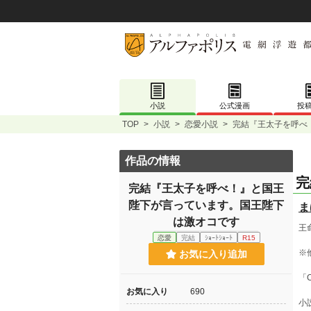
小説
公式漫画
投
TOP
>
小説
>
恋愛小説
>
完結『王太子を呼べ
作品の情報
完
完結『王太子を呼べ！』と国王
陛下が言っています。国王陛下
ま
は激オコです
王
恋愛
完結
ｼｮｰﾄｼｮｰﾄ
R15
※
お気に入り追加
「C
お気に入り
690
小