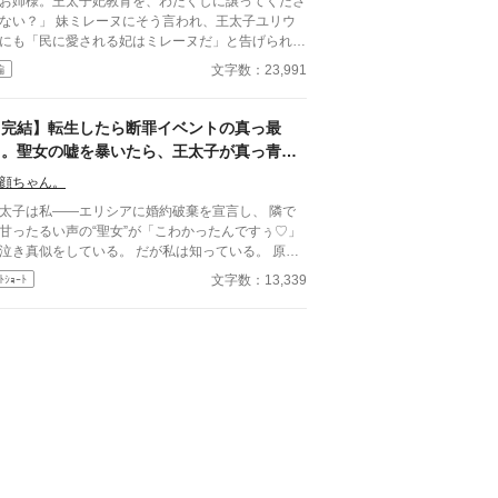
お姉様。王太子妃教育を、わたくしに譲ってくださ
」 妹ミレーヌにそう言われ、王太子ユリウ
にも「民に愛される妃はミレーヌだ」と告げられた
令嬢アレシア。 三年間、王太子妃候補として王
文字数：23,991
編
の予定表、謁見、茶会、外交使節、予算調整まで支
てきた彼女は、怒ることなく静かに答えた。 「承
いたしました。すべてお譲りいたします」 華やか
【完結】転生したら断罪イベントの真っ最
地位だけを望んだ妹は、赤字と青字で埋まった予定
中。聖女の嘘を暴いたら、王太子が真っ青に
を「見苦しい」と言い、白紙の予定表から始めよう
なりました
して三日後。 王宮の予定表は、本当に真
顔ちゃん。
なった。 外交使節の歓迎式、王妃の慈善茶
太子は私――エリシアに婚約破棄を宣言し、 隣で
、地方貴族の謁見、王太子の視察。何も決まらず、
甘ったるい声の“聖女”が「こわかったんですぅ♡」
けない。 ようやく王宮は気づく。 紙と数字ば
き真似をしている。 だが私は知っている。 原作
り見ていると笑われたアレシアこそが、王宮を回し
は、この聖女こそが禁術で王太子の魔力を吸い取
文字数：13,339
ﾄｼｮｰﾄ
のだと。 けれどアレシアは、もう王太子妃候
、 私に冤罪を着せて処刑へ追い込んだ張本人だ。
として戻るつもりはない。 彼女の能力を正しく評
しい家族を守るためにも、同じ結末は絶対に許さな
した若き宰相兼王弟殿下レオンハルトは、アレシア
知識を武器に、 聖女の嘘と
「便利な裏方」ではなく、正式な補佐として迎えよ
術の証拠を次々に暴き、 王太子の依存と愚かさを
。 一方、妹と王太子は、読まなかった引き
下に晒す。 「婚約は……こちらから願い下げ
ぎ箱と、捨てた予定表と、軽んじた責任の重さを思
る王太子も、泣き叫ぶ聖女も、もう
ることになる。 譲っただけです。 ですが、その
係ない。 私は新しい未来を選ぶ。
どうなったかまでは、私の責任ではありません。