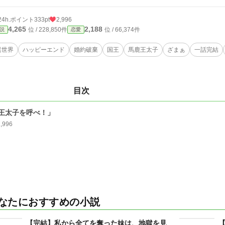
24h.ポイント
333pt
2,996
4,265
2,188
位 / 228,850件
位 / 66,374件
説
恋愛
異世界
ハッピーエンド
婚約破棄
国王
馬鹿王太子
ざまぁ
一話完結
目次
王太子を呼べ！」
2,996
なたにおすすめの小説
【完結】私から全てを奪った妹は、地獄を見