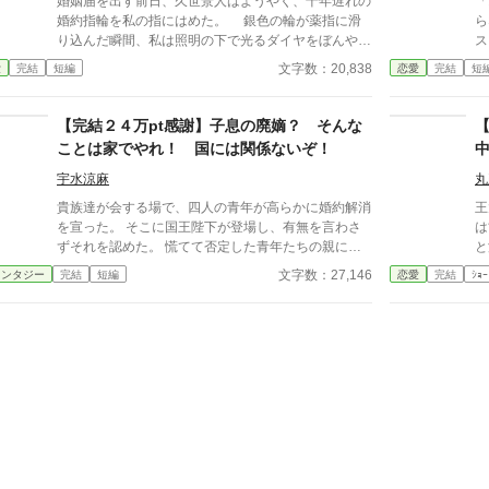
婚姻届を出す前日、久世景人はようやく、十年遅れの
「
婚約指輪を私の指にはめた。 銀色の輪が薬指に滑
らない？
り込んだ瞬間、私は照明の下で光るダイヤをぼんやり
ス
見つめた。長く続いた待ち時間が、やっと終わったよ
公爵
文字数：20,838
愛
完結
短編
恋愛
完結
短
うな気がした。けれど次の瞬間、彼は私の手を見下ろ
宮
し、まるで似合わない品物を評するように静かな声で
え
言った。 「正直、澪の手ってあまりきれいじゃない
知
【完結２４万pt感謝】子息の廃嫡？ そんな
よな」 私は言葉を失った。 景人はそのまま私の
な
ことは家でやれ！ 国には関係ないぞ！
指先を取ると、さっきはめたばかりの指輪を抜き取っ
表
た。十年待ち続けた指輪は、彼の手のひらの上で冷た
とする。 そ
宇水涼麻
丸
く光っていた。 「この指輪、瑠奈の手にあったほう
っ白に
貴族達が会する場で、四人の青年が高らかに婚約解消
王
が似合うと思う」 私は手を引き戻し、信じられな
会
を宣った。 そこに国王陛下が登場し、有無を言わさ
は
い思いで彼を見た。 「どういう意味？ 瑠奈と結婚
誰も動
ずそれを認めた。 慌てて否定した青年たちの親に、
と泣
するつもりなの？」 景人は目を伏せ、指輪の縁を
か
国王陛下は騒ぎを起こした責任として罰金を課した。
で
文字数：27,146
ァンタジー
完結
短編
恋愛
完結
ｼｮｰ
指先でなぞった。まるで、たいしたことではない問い
ていた
その金額があまりに高額で、親たちは青年たちの廃嫡
り
を少し考えているだけのようだった。 「そこまでじ
補
することで免れようとする。 貴族家として、これま
優
ゃない。ただ、会えない時間が長くなると、どうして
価
で後継者として育ててきた者を廃嫡するのは大変な決
い。 私は転生者としての
も瑠奈のことを考えるんだ」 その瞬間、私は自分
を
断である。 しかし、国王陛下はそれを意味なしと袖
禁
がどうやってあのタワーマンションを出たのかさえ覚
うとする
にした。それは今回の集会に理由がある。 〰️ 〰️
白日の
えていない。
継
〰️ 中世ヨーロッパ風の婚約破棄物語です。 完結しま
です」 土下座す
い知
した。いつもありがとうございます！
関
後