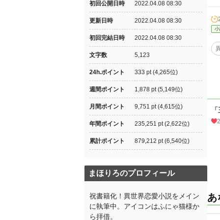
初回公開日時
2022.04.08 08:30
更新日時
2022.04.08 08:30
小
初回完結日時
2022.04.08 08:30
文字数
5,123
24h.ポイント
333 pt (4,265位)
週間ポイント
1,878 pt (5,149位)
月間ポイント
9,751 pt (4,615位)
「
年間ポイント
235,251 pt (2,622位)
累計ポイント
879,212 pt (6,540位)
まほりろのプロフィール
祝書籍化！異世界恋愛小説をメイン
あ
に執筆中。アイコンはふにゃ猫様か
ら拝借。