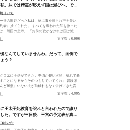
た私。妹では精霊が応えず国は滅びへ。です
が隣国皇帝に溺愛される私に、今さら縋って
崎りいち
きても遅いです
一番の歌姫だった私は、妹に毒を盛られ声を失い、
者に捨てられた。 すべてを奪われた私を救った
、隣国の皇帝。 「お前の歌がなければ国は滅び
」と言われた私の歌は、精霊に届く“本物”の力を持
文字数：6,996
編
―― 一方、私を追放した国は偽物の歌では
失い衰退。 今さら元婚約者が縋ってきても、
う遅い。
我慢なんてしていませんわ。だって、面倒で
しょう？
クロエに子供ができた。準備が整い次第、離れで暮
すことになるからそのつもりでいてくれ」 普段ほ
んど屋敷にいない夫が前触れもなく告げてきた言葉
きっかけに、レティシアは“三年間”の契約を終わら
文字数：4,095
編
とにした。 赤の他人を屋敷に迎えることはし
い。 不要なものに感情を砕く理由などない。 「だ
、面倒でしょう？」 不誠実な夫も、無意味な結
妹に王太子妃教育を譲れと言われたので譲り
も、 この際すべて切り捨ててしまいましょう。
ました。ですが三日後、王宮の予定表が真っ
白になったそうです
白ゆいか