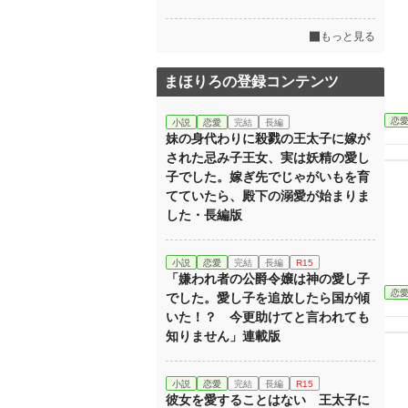
もっと見る
まほりろの登録コンテンツ
恋
小説
恋愛
完結
長編
妹の身代わりに殺戮の王太子に嫁が
された忌み子王女、実は妖精の愛し
子でした。嫁ぎ先でじゃがいもを育
てていたら、殿下の溺愛が始まりま
した・長編版
小説
恋愛
完結
長編
R15
「嫌われ者の公爵令嬢は神の愛し子
恋
でした。愛し子を追放したら国が傾
いた！？ 今更助けてと言われても
知りません」連載版
小説
恋愛
完結
長編
R15
彼女を愛することはない 王太子に