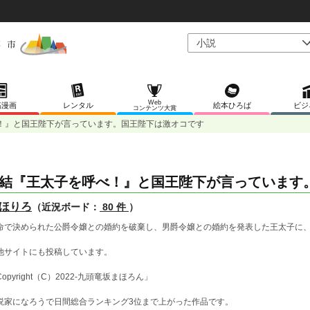
Web
稿漫画
レンタル
絵本ひろば
ビジ
コンテンツ大賞
！』と国王陛下が言っています。国王陛下は激オコです
結『王太子を呼べ！』と国王陛下が言っています
ほりろ
（近況ボード：
80 件
）
命で決められた公爵令嬢との婚約を破棄し、男爵令嬢との婚約を発表した王太子に
他サイトにも投稿しています。
opyright（C）2022-九頭竜坂まほろん」
説家になろうで日間総合ランキング3位まで上がった作品です。