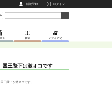
新規登録
ログイン
ネス
書籍
メディア化
。国王陛下は激オコです
、国王陛下が激オコです。