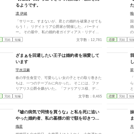
るようです。
凛 伊緒
唯
「サリーエ。すまないが、君との婚約を破棄させても
国
らう！」 リデイトリア公爵家が開催した、パーティ
婚約
ー。 その最中、私の婚約者ガイディアス・リデイト
のは
リア様が他の貴族の方々の前でそう宣言した。 当
る
文字数：12,781
愛
完結
短編
恋愛
完結
短
然、注目は私達に向く。 ガイディアス様の隣には、
っていて
私の実の妹がいた── 「私はシファナと共にありた
加護を
い。」 「分かりました……どうぞお幸せに。私は先
も
ざまぁを回避したい王子は婚約者を溺愛して
に帰らせていただきますわ。…失礼致します。」 (私
います
からどれだけ奪えば、気が済むのだろう……。) 妹に
宝石類を、服を、婚約者を……全てを奪われたサリー
宇水涼麻
翠
エ。 しかし彼女は、妹を最後まで責めなかった。 そ
春の学生食堂で、可愛らしい女の子とその取り巻きた
「
んな地獄のような日々を送ってきたサリーエは、とあ
ちは、一つのテーブルに向かった。 そこには、ファ
ら
る人との出会いにより、運命が大きく変わっていく。
リアリス公爵令嬢がいた。 「ファリアリス様、ディ
と
それとは逆に、妹は── ※全11話構成です。 ※作者
ック様との婚約を破棄してください！」 いきなりの
を
文字数：8,465
愛
完結
短編
恋愛
完結
短
がシステムに不慣れな時に書いたものなので、ネタバ
横暴な要求に、ファリアリスは訝しみながらも、淑女
せるこ
レの嫌な方はコメント欄を見ないようにしていただけ
として、可憐に凛々しく対応していく。
な
ればと思います……。
って
『嘘の病気で同情を買うな』と私を死に追い
婚
やった婚約者、私の墓標の前で額を叩きつ
け、血の涙を流して号泣する大破滅！
熾星
月