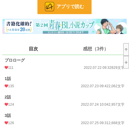
もちろんハルトのその後なんかも出てきます！
アプリで読む
ちょっと捻くれた性格の弟が溺愛される王道ストーリー。
小説
30,230 位 / 228,574 件
BL
7,707 位 / 31,381 件
お気に入り
822
目次
感想（3件）
24h.ポイント
14 pt
プロローグ
文字数
70,945
111
2022.07.22 09:32
829文字
更新日時
2024.10.31 22:18
1話
初回公開日時
2022.07.22 09:32
135
2022.07.23 09:42
2,062文字
初回完結日時
2022.08.23 11:08
2話
週間ポイント
126 pt (31,014 位)
124
2022.07.24 10:04
2,957文字
月間ポイント
839 pt (26,677 位)
3話
126
2022.07.25 09:31
2,668文字
年間ポイント
8,869 pt (33,674 位)