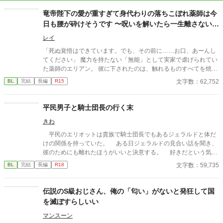
竜帝陛下の愛が重すぎて身代わりの落ちこぼれ薬師は今
日も腰が砕けそうです 〜呪いを解いたら一生離さないと
宣言されました〜
レイ
「死ぬ覚悟はできています。でも、その前に……お口、あーんし
てください」 魔力を持たない「無能」として実家で虐げられてい
た薬師のエリアン。 彼に下されたのは、触れるものすべてを焼き
尽くす「死の竜帝」ヴァレリウスへの、身代わりの婚姻だった。
文字数：62,752
BL
完結
長編
R15
平民男子と騎士団長の行く末
きわ
平民のエリオットは貴族で騎士団長でもあるジェラルドと体だ
けの関係を持っていた。 ある日ジェラルドの見合い話を聞き、
彼のためにも離れたほうがいいと決意する。 好きだという気持
ちを隠したまま。 過去の出来事から貴族などの権力者が実は嫌
文字数：59,735
BL
完結
長編
R18
いなエリオットと、エリオットのことが好きすぎて表からでは分
からないように手を回す隠れ執着ジェラルドのお話です。 第十
一回BL大賞参加作品です。
伝説のS級おじさん、俺の「匂い」がないと発狂して国
を滅ぼすらしいい
マンスーン