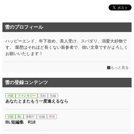
雪のプロフィール
ハッピーエンド、年下攻め、美人受け、スパダリ、溺愛大好物で
す。 腐歴はそれほど長くない新参者で、拙い文章ですがよろしく
お願いいたします！
もっと見る
雪の登録コンテンツ
小説
ファンタジー
完結
短編
あなたとまたもう一度逢えるなら
小説
BL
連載中
短編
R18
BL短編集 R18