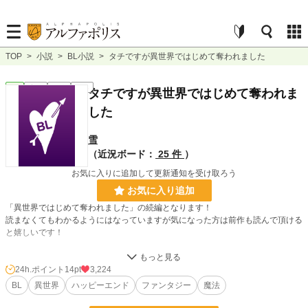
TOP
>
小説
>
BL小説
>
タチですが異世界ではじめて奪われました
BL
完結
長編
R18
タチですが異世界ではじめて奪われま
した
雪
（近況ボード：
25 件
）
お気に入りに追加して更新通知を受け取ろう
お気に入り追加
「異世界ではじめて奪われました」の続編となります！
読まなくてもわかるようにはなっていますが気になった方は前作も読んで頂ける
と嬉しいです！
俺は桐生樹。21歳。平凡な大学3年生。
2年前に兄が死んでから少し荒れた生活を送っている。
24h.ポイント
14pt
3,224
丁度2年前の同じ場所で黙祷を捧げていたとき、俺の世界は一変した。
BL
異世界
ハッピーエンド
ファンタジー
魔法
「異世界ではじめて奪われました」の主人公の弟が主役です！