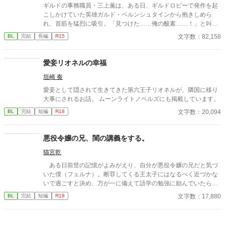
ギルドの事務職員・三上薫は、ある日、ギルドロビーで発作を起
こしかけていた英雄ガルド・ベルンシュタインから抱きしめら
れ、首筋を猛烈に吸引。「見つけた……俺の酸素……！」と叫
び、離れなくなってしまう。 最強おじさん(変態)×ギルドの事務職
文字数：82,158
BL
完結
長編
R15
員(平凡) 世界観が現代日本、異世界ごちゃ混ぜ設定になっており
ます。
愛妾リオネルの幸福
垣崎 奏
愛妾として隠されて生きてきた第六王子リオネルが、隣国に移り
大事にされるお話。 ムーンライトノベルズにも掲載しています。
文字数：20,094
BL
完結
短編
R18
悪役令嬢の兄、閨の講義をする。
猫宮乾
ある日前世の記憶がよみがえり、自分が悪役令嬢の兄だと気づ
いた僕（フェルナ）。断罪してくる王太子にはなるべく近づかな
いで過ごすと決め、万が一に備えて語学の勉強に励んでいたら、
ある日閨の講義を頼まれる。
文字数：17,880
BL
完結
短編
R18