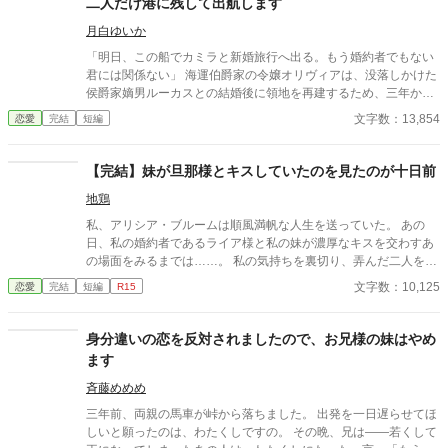
二人だけ港に残して出航します
貴族が見守る中、逃げ場のない完璧な証拠とともに婚約解消を突
きつけ、身勝手な二人と身内を庇い続けた伯爵家を社会的な破滅
月白ゆいか
へと追い込んでいく。
「明日、この船でカミラと新婚旅行へ出る。もう婚約者でもない
君には関係ない」 海運伯爵家の令嬢オリヴィアは、没落しかけた
侯爵家嫡男ルーカスとの結婚後に領地を再建するため、三年かけ
て持参船〈暁の鴎〉号を準備してきた。 船員をそろえ、航路を整
文字数：13,854
恋愛
完結
短編
え、翌朝には嵐で被害を受けた島々へ出航する予定だった。船倉
には、備蓄があと二日で尽きる島民へ届ける食糧、薬、毛布が積
まれている。 ところが出航前日、港へ着いたオリヴィアが見たの
【完結】妹が旦那様とキスしていたのを見たのが十日前
は、船から降ろされる救援物資と、代わりに積み込まれる衣装
地鶏
箱、酒樽、鏡台、長椅子だった。 船上にはルーカスと、その愛人
カミラがいる。 ルーカスはオリヴィアとの婚約を一方的に解消
私、アリシア・ブルームは順風満帆な人生を送っていた。 あの
し、カミラとの婚礼と新婚旅行、さらに自分の私的事業へ〈暁の
日、私の婚約者であるライア様と私の妹が濃厚なキスを交わすあ
鴎〉号を使うと告げた。 「この毛布、少し獣臭いのですもの」 カ
の場面をみるまでは……。 私の気持ちを裏切り、弄んだ二人を、
ミラも救援物資を邪魔扱いし、自分の衣装と家具を優先する。 け
私は許さない。 アリシア・ブルームの復讐が始まる。
文字数：10,125
恋愛
完結
短編
R15
れどルーカスは、大切な二つの事実を軽んじていた。 〈暁の鴎〉
号は、結婚が成立するまではオリヴィアの所有物。そして船員た
ちを雇っているのは、オリヴィアの実家である。 救援先を治める
身分違いの恋を反対されましたので、お兄様の妹はやめ
フレデリック辺境伯は、島の備蓄があと二日だと伝えても、オリ
ます
ヴィアへ命令しない。 「この船をどうするかは、あなたが決めて
ください」 裏切られた痛みを抱えながら、オリヴィアは自分で救
斉藤めめめ
援続行を決める。船員たちと物資を積み戻し、翌朝、予定どおり
三年前、両親の馬車が峠から落ちました。 出発を一日遅らせてほ
出航すると宣言した。 それでもルーカスは、招待客の前ならオリ
しいと願ったのは、わたくしですの。 その晩、兄は――若くして
ヴィアは逆らえないと考え、新婚旅行の出航式を強行する。 「錨