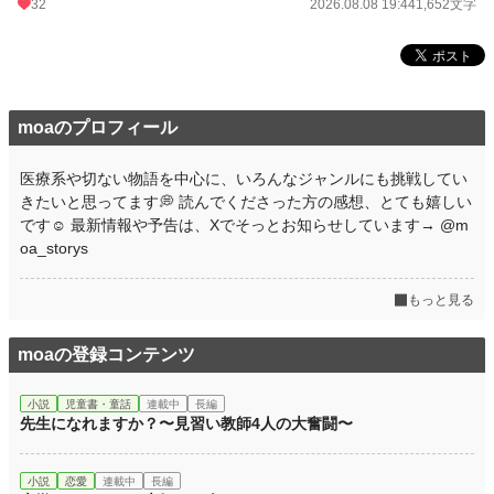
32
2026.08.08 19:44
1,652文字
moaのプロフィール
医療系や切ない物語を中心に、いろんなジャンルにも挑戦してい
きたいと思ってます💭 読んでくださった方の感想、とても嬉しい
です☺ 最新情報や予告は、Xでそっとお知らせしています→ @m
oa_storys
もっと見る
moaの登録コンテンツ
小説
児童書・童話
連載中
長編
先生になれますか？〜見習い教師4人の大奮闘〜
小説
恋愛
連載中
長編