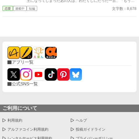
王になってしまったあの人は、わたくしにたった一言、「もうい
を上げろ。出航だ！」 しかし、船員は誰一人動かなかった。 これ
い」と仰いましたわ。 以来わたくしたちは、口をきいておりませ
は、自分を財産として扱った元婚約者と愛人を直接船から降ろ
文字数：8,678
恋愛
連載中
短編
ん。宮廷の噂どおり、たいそう仲の悪い兄妹ですのよ。 そんなわ
し、救援を成功させた海運令嬢が、船と信用、新しい定期航路、
たくしに、ただひとり「あなたは悪くない」と言ってくださる方
そして判断を尊重してくれる相手との未来を自分の手で選び直す
がおりました。平民出の宮廷書記官、ノエル・ヴァイト様。 けれ
物語。 全6話・完結。直接ざまぁ、お仕事上の正当評価、対等な
どそのお話をした途端、お兄様は近衛を三十人も引き連れて茶会
関係から始まる異世界恋愛です。 婚約を解消するという申し出
に踏み込み、王女への面会申請には添付書類を三十七通と定め、
は、受け入れます。 ですが、この船をどう使うかまで、あなたに
舞踏会の曲まで変えさせましたのよ。 ……よろしくてよ。そこま
決めさせるつもりはありません。
でわたくしがお邪魔なら。 身分違いの恋を反対されましたので、
わたくし、お兄様の妹はやめますわ。 ――ええ。この時わたくし
は、まだ何ひとつ存じませんでしたの。 あの夜のお兄様の「もう
アプリ一覧
いい」に、続きの言葉があったことも。
公式SNS一覧
ご利用について
利用規約
ヘルプ
アルファコイン利用規約
投稿ガイドライン
レンタルサービス利用規約
プライバシーポリシー