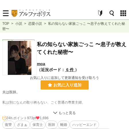
TOP
>
小説
>
恋愛小説
>
私の知らない家族ごっこ 〜息子が教えてくれた秘
密〜
恋愛
連載中
長編
私の知らない家族ごっこ 〜息子が教え
てくれた秘密〜
moa
（近況ボード：
6 件
）
お気に入りに追加して更新通知を受け取ろう
お気に入り追加
夫は医師。
私は別になんの取り柄もない、ごく普通の専業主婦。
4歳の息子･夏輝を育てながら、穏やかな毎日を送っていた。
24h.ポイント
973pt
1,696
復讐
ざまぁ
保育士
医師
離婚
ハッピーエンド