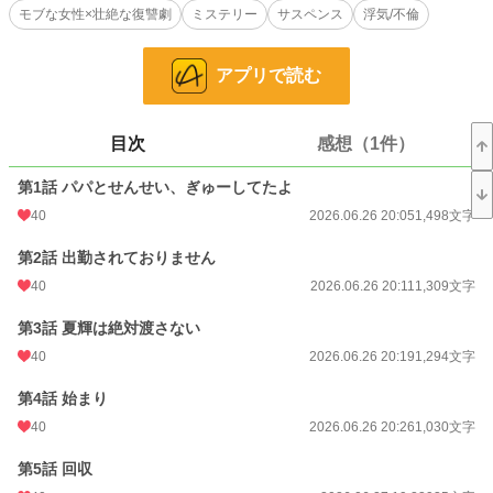
モブな女性×壮絶な復讐劇
ミステリー
サスペンス
浮気/不倫
そう思っていた。
ーーーあの日までは。
アプリで読む
「パパとせんせい、ぎゅーしてたよ」
目次
感想（1件）
何気なく息子が口にしたひとこと。
第1話 パパとせんせい、ぎゅーしてたよ
その無邪気なひとことで、私は夫と保育園の先生の関係を知ることになる。
40
2026.06.26 20:05
1,498文字
第2話 出勤されておりません
しかも2人は、息子を連れて出かけていた。
40
2026.06.26 20:11
1,309文字
第3話 夏輝は絶対渡さない
まるで本当の家族のように。
40
2026.06.26 20:19
1,294文字
私の知らない場所で続けられていた家族ごっこ。
第4話 始まり
40
2026.06.26 20:26
1,030文字
なら、私も知らないふりを続けよう。
第5話 回収