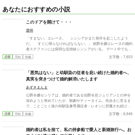
あなたにおすすめの小説
このドアを開けて・・・
透明
「すまない。エレーヌ。 シンシアがまた発作を起こしたよう
だ。 すぐに帰らなければならない。」 侯爵令嬢エレーヌの婚約
者ステファンには病弱な従姉妹シンシアがいる。 デート中でもシ
ンシアからメッセージが来るとステファンはシンシアのもとに行
文字数：7,653
恋愛
完結
短編
ってしまう。 不安になるエレーヌだがシンシアには秘密があっ
て・・・
「悪気はない」と幼馴染の従者を庇い続けた婚約者へ、
真実を突きつけて婚約解消いたします
あずきまんま
公爵令嬢セシリアは、婚約者である伯爵令息ジュリアンとの仲を
深めようと努めていたが、観劇やティータイム、街歩きに至るま
で、ことごとく彼の幼馴染兼専属従者・レオンに邪魔され続けて
いた。セシリアやその父である公爵が度重なる非礼を注意・抗議
文字数：8,946
恋愛
完結
短編
しても、ジュリアンは「悪気はないんだ」「寛容になりなさい」
と一向に取り合わず、従者の暴走を放置し続ける。 無数の不誠実
な対応に堪忍袋の緒が切れたセシリアは、綿密な記録を携え、建
婚約者は私を捨て、私の持参船で愛人と新婚旅行へ。お
国記念夜会という晴れの舞台で決着をつけることを決意。大勢の