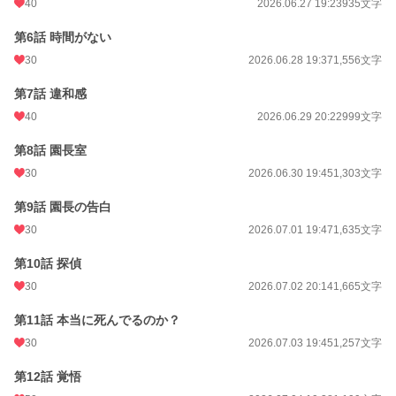
40
2026.06.27 19:23
935文字
証拠を集め、逃げ道を塞ぎ、社会から抹殺させるその日まで。
第6話 時間がない
30
2026.06.28 19:37
1,556文字
小説
1,559 位 / 228,916 件
第7話 違和感
恋愛
40
904 位 / 66,390 件
2026.06.29 20:22
999文字
お気に入り
51
第8話 園長室
30
2026.06.30 19:45
1,303文字
24h.ポイント
973 pt
第9話 園長の告白
文字数
69,942
30
2026.07.01 19:47
1,635文字
更新日時
2026.08.08 19:44
第10話 探偵
初回公開日時
2026.06.26 20:05
30
2026.07.02 20:14
1,665文字
週間ポイント
8,968 pt (1,122 位)
第11話 本当に死んでるのか？
月間ポイント
35,483 pt (1,287 位)
30
2026.07.03 19:45
1,257文字
年間ポイント
42,293 pt (11,813 位)
第12話 覚悟
累計ポイント
48,766 pt (45,203 位)