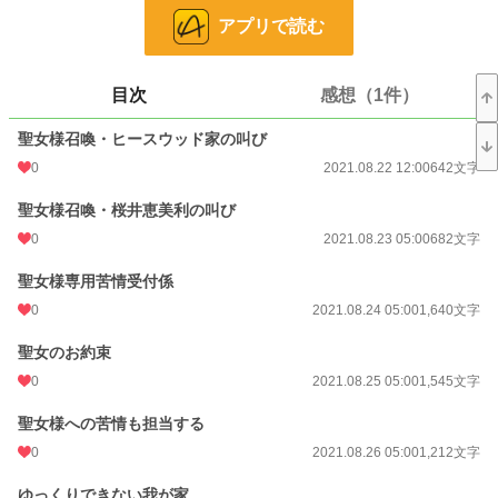
アプリで読む
24h.ポイント
0 pt
文字数
38,301
目次
感想（1件）
更新日時
2021.09.14 05:00
聖女様召喚・ヒースウッド家の叫び
初回公開日時
2021.08.22 12:00
0
2021.08.22 12:00
642文字
初回完結日時
2021.09.14 11:57
聖女様召喚・桜井恵美利の叫び
週間ポイント
0 pt (228,871 位)
0
2021.08.23 05:00
682文字
月間ポイント
14 pt (108,258 位)
聖女様専用苦情受付係
年間ポイント
49 pt (158,017 位)
0
2021.08.24 05:00
1,640文字
累計ポイント
8,643 pt (102,846 位)
聖女のお約束
0
2021.08.25 05:00
1,545文字
聖女様への苦情も担当する
0
2021.08.26 05:00
1,212文字
ゆっくりできない我が家