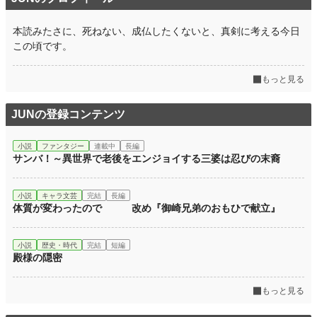
本読みたさに、死ねない、成仏したくないと、真剣に考える今日
この頃です。
もっと見る
JUNの登録コンテンツ
小説
ファンタジー
連載中
長編
サンバ！～異世界で老後をエンジョイする三婆は忍びの末裔
小説
キャラ文芸
完結
長編
体質が変わったので 改め『御崎兄弟のおもひで献立』
小説
歴史・時代
完結
短編
殿様の隠密
もっと見る