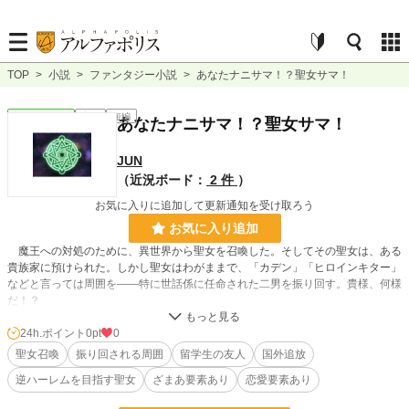
TOP
>
小説
>
ファンタジー小説
>
あなたナニサマ！？聖女サマ！
ファンタジー
完結
短編
あなたナニサマ！？聖女サマ！
JUN
（近況ボード：
2 件
）
お気に入りに追加して更新通知を受け取ろう
お気に入り追加
魔王への対処のために、異世界から聖女を召喚した。そしてその聖女は、ある
貴族家に預けられた。しかし聖女はわがままで、「カデン」「ヒロインキター」
などと言っては周囲を――特に世話係に任命された二男を振り回す。貴様、何様
だ！？
24h.ポイント
0pt
0
小説
228,871 位 / 228,871 件
聖女召喚
振り回される周囲
留学生の友人
国外追放
ファンタジー
53,342 位 / 53,342 件
逆ハーレムを目指す聖女
ざまあ要素あり
恋愛要素あり
お気に入り
7