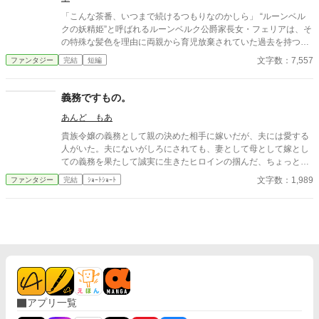
「こんな茶番、いつまで続けるつもりなのかしら」 “ルーンベル
クの妖精姫”と呼ばれるルーンベルク公爵家長女・フェリアは、そ
の特殊な髪色を理由に両親から育児放棄されていた過去を持つ。
悪意と嘲笑、浅慮な思惑を向けられながらも、フェリアはいつだ
文字数：7,557
ファンタジー
完結
短編
って穏やかに笑う。 「何故、自分に悪意を持つ相手に慈悲を向け
なければならないのですか？」 妖精に愛され妖精を愛す 純粋ゆえ
に無慈悲な少女の、人生の序章。
義務ですもの。
あんど もあ
貴族令嬢の義務として親の決めた相手に嫁いだが、夫には愛する
人がいた。夫にないがしろにされても、妻として母として嫁とし
ての義務を果たして誠実に生きたヒロインの掴んだ、ちょっと歪
んだ幸せとは。
文字数：1,989
ファンタジー
完結
ｼｮｰﾄｼｮｰﾄ
アプリ一覧