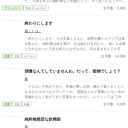
だ。 六歳も年上の婚約者など邪魔だろう。 そう思ったエリザベー
トは、あっさり身を引くことにした。 ところが。 「エリザベー
文字数：5,486
ファンタジー
完結
ｼｮｰﾄｼｮｰﾄ
ト！ 逃げるな！」 なぜか婚約破棄した本人である王子が、全力
で追いかけてくるのである。 「殿下、婚約破棄したのは殿下です
よね？」 「そうだ！」 「ではなぜ追いかけてくるのですか」
終わりにします
「好きだからだ！」 「最初からそう言ってください！」 婚約破棄
凪ことは。
された年増令嬢と、溺愛王子のギャグ気味ラブコメ。
「終わりにします」 その言葉とともに、侯爵令嬢シルヴィアは毒
を飲んだ。 婚約者は妹を選び、父は妹だけを信じた。 誰にも必要
とされなかった人生を終えたはずなのに、目を覚ますと三か月前
へと時間は巻き戻っていた。 もう、誰かに愛されるためだけに生
文字数：14,386
恋愛
完結
ｼｮｰﾄｼｮｰﾄ
きるのはやめよう。 そう決めた彼女は、静かに運命を書き換えて
いく。 これは、一度死んだ少女が、自分自身の人生を取り戻すた
めの物語。
我慢なんてしていませんわ。だって、面倒でしょう？
翠
「クロエに子供ができた。準備が整い次第、離れで暮らすことに
なるからそのつもりでいてくれ」 普段ほとんど屋敷にいない夫が
前触れもなく告げてきた言葉をきっかけに、レティシアは“三年
間”の契約を終わらせることにした。 赤の他人を屋敷に迎えるこ
文字数：4,095
恋愛
完結
短編
とはしない。 不要なものに感情を砕く理由などない。 「だって、
面倒でしょう？」 不誠実な夫も、無意味な結婚も、 この際すべて
切り捨ててしまいましょう。
純粋無慈悲な妖精姫
翠