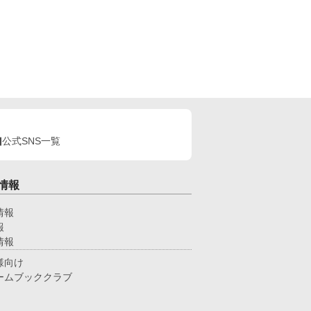
公式SNS一覧
情報
情報
報
情報
様向け
ームブッククラブ