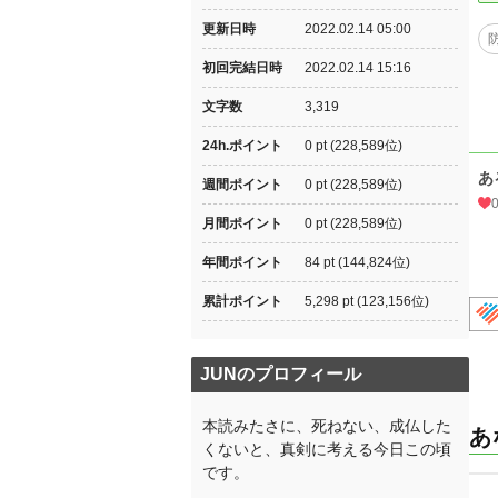
更新日時
2022.02.14 05:00
初回完結日時
2022.02.14 15:16
文字数
3,319
24h.ポイント
0 pt (228,589位)
あ
週間ポイント
0 pt (228,589位)
月間ポイント
0 pt (228,589位)
年間ポイント
84 pt (144,824位)
累計ポイント
5,298 pt (123,156位)
JUNのプロフィール
本読みたさに、死ねない、成仏した
あ
くないと、真剣に考える今日この頃
です。