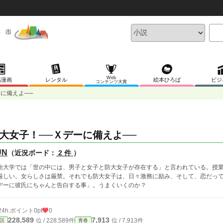
Web
稿漫画
レンタル
絵本ひろば
ビジ
コンテンツ大賞
に備えよ──
大女子！──Ｘデーに備えよ──
UN
（近況ボード：
2 件
）
衛大学では「世の中には、男子と女子と防大女子が存在する」と言われている。授
厳しい。女らしさは厳禁。それでも防大女子は、日々激務に励み、そして、恋だっ
デーに彼氏にちゃんと告白する事」。うまくいくのか？
24h.ポイント
0pt
0
228,589
7,913
位 / 228,589件
位 / 7,913件
説
青春