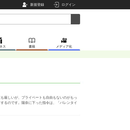
新規登録
ログイン
ネス
書籍
メディア化
業も厳しいが、プライベートも自由もないのがもっ
てするのです。陽奈に下った指令は、「バレンタイ