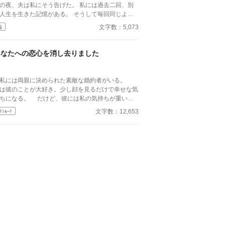
の夜、夫は私にそう告げた。 私には過去二回、別
人生を生きた記憶がある。 そうして毎回同じよう
れてきた。 逃げた一回目、我慢した二回目。
文字数：5,073
編
ずれも上手くいかなかった。 だから今回は。
あなたへの恋心を消し去りました
には両親に決められた素敵な婚約者がいる。
は彼のことが大好き。少し顔を見るだけで幸せな気
なる。 だけど、彼には私の気持ちが重いみ
には憧れの人がいる。その人は大人
文字数：12,653
ﾄｼｮｰﾄ
た雰囲気をもつ二つ上の先輩。 彼は心は自由で
い言っていた。 その女性と話す時、私には見
ない楽しそうな笑顔を向ける貴方を見て、胸が張り
うになる。 友人たちは言う。お互いに干渉
ない割り切った夫婦のほうが気が楽だって……。
から私は彼が自由になれるように、魔女にこの激
い気持ちを封印してもらったの。 ※このお話はハ
ピーエンドではありません。 ※短いお話でサクサ
と進めたいと思います。