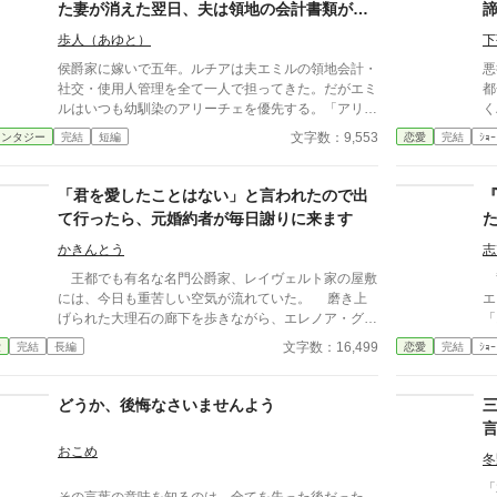
た妻が消えた翌日、夫は領地の会計書類が全
て白紙になっていることに気づいた
歩人（あゆと）
下
侯爵家に嫁いで五年。ルチアは夫エミルの領地会計・
悪
社交・使用人管理を全て一人で担ってきた。だがエミ
都
ルはいつも幼馴染のアリーチェを優先する。「アリー
くハ
チェは体が弱いんだ、お前とは違う」——その言葉を
稿
文字数：9,553
ァンタジー
完結
短編
恋愛
完結
ｼｮｰ
百回聞いた日、ルチアは微笑んで離縁届に署名した。
「ええ、私は丈夫ですから。どうぞ幼馴染様をお大事
に」。翌朝、エミルが目にしたのは——税務報告の締
「君を愛したことはない」と言われたので出
切、領民からの陳情の山、そして紅茶の淹れ方すら知
て行ったら、元婚約者が毎日謝りに来ます
らない自分。三ヶ月後、かつて「地味な妻」と呼ばれ
たルチアは、辺境伯の財務顧問として辣腕を振るって
かきんとう
志
いた。
王都でも有名な名門公爵家、レイヴェルト家の屋敷
竜
には、今日も重苦しい空気が流れていた。 磨き上
エ
げられた大理石の廊下を歩きながら、エレノア・グラ
「
ンシェは静かに息を吐く。 この家に嫁いで、半
た。 異母妹ばかりを愛
文字数：16,499
愛
完結
長編
恋愛
完結
ｼｮｰ
年。 正確には、まだ“婚約者”の立場だった。だが周
日
囲はすでに彼女を未来の公爵夫人として扱い、屋敷の
女
使用人たちもそう認識している。
嫉
どうか、後悔なさいませんよう
と
が
おこめ
心
冬
を
「
その言葉の意味を知るのは、全てを失った後だった。