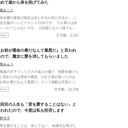
諦めて崖から身を投げてみた
菊みこと
役令嬢の最後の抵抗は吉と出るか凶と出るか。 ご
合主義のハッピーエンドのSSです。 でも周りは全
ッピーじゃないです。 小説家になろう様でも投
しています。
文字数：3,197
ﾄｼｮｰﾄ
『お前が運命の番だなんて最悪だ』と言われ
たので、魔女に愛を消してもらいました
熊みゅう
族の王子フェリクスの成人の儀で、侯爵令嬢クロ
に現れたのは運命の番紋。けれど彼が放ったのは
お前が番だなんて最悪だ」という残酷な言葉だっ
する王子、家族に疎まれる
文字数：10,706
ﾄｼｮｰﾄ
々に耐えきれなくなったクロエは、半地下に住む魔
へ願う。「この愛を消してください」と。 恋も
妬も失い、辺境で静かに生き直そうとした彼女のも
三回目の人生も「君を愛することはない」と
に、三年後、王宮から使者が現れる。異母妹の魅了
言われたので、今度は私も拒否します
暴かれ、王子は今さら真実の愛を誓うが、クロエの
にはもう何も響かない。愛されなかった令嬢と、愛
野月子
取り戻したい竜王子。番たちの行く末は――。
君を愛することは、決してない」 結婚式を挙げた