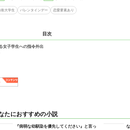
防衛大学生
バレンタインデー
恋愛要素あり
目次
る女子学生への指令外出
0
なたにおすすめの小説
『病弱な幼馴染を優先してください』と言っ