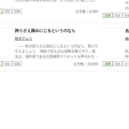
そ
の
文字数：8,484
愛
完結
短編
に言わ
恋愛
完結
短
い
誇りさえ踏みにじるというのなら
秋月アムリ
鍋
――私の誇りさえ踏みにじるというのなら、受けて
私
立ちましょう 地味で控えめな侯爵令嬢イザラ。彼
私
女は、婚約者である公爵嫡男エリオットを華やかな伯
持ちに
爵令嬢ベアトリスに奪われ、「真実の愛」を見つけた
たい。 今、彼
文字数：19,569
愛
完結
短編
恋愛
完結
ｼｮｰ
という身勝手な理由で一方的に婚約破棄を突きつけら
び
れる。 ベアトリスからは地味で退屈な女と公然と
いた
蔑まれ、尊厳を踏みにじられたイザラ。 だが、彼
せ
女は涙を見せず、侯爵家の誇りを守るため不当な破棄
裂けそ
を断固として拒否。たった一人で反撃の証拠集めを開
し
始する。 彼女が助力を求めたのは、社交界から距
だ
離を置き、冷徹と噂される辺境伯アレクシス。彼は、
し
イザラの持つ鋼のような意志と冷静な知性を見抜き、
ッ
彼女の非公式な協力者となる。 しかし、そんな彼
ク
女を待っていたのは「辺境伯と不貞を働いている」と
いう、さらに悪質な濡れ衣だった――