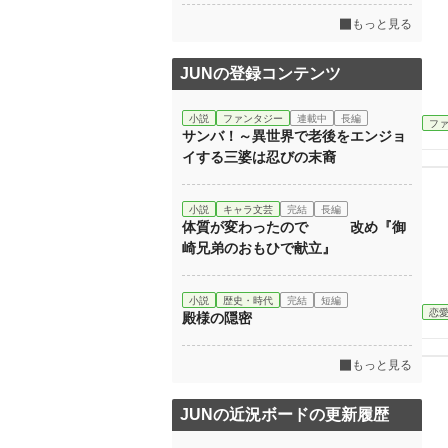
もっと見る
JUNの登録コンテンツ
小説
ファンタジー
連載中
長編
フ
サンバ！～異世界で老後をエンジョ
イする三婆は忍びの末裔
小説
キャラ文芸
完結
長編
体質が変わったので 改め『御
崎兄弟のおもひで献立』
小説
歴史・時代
完結
短編
恋
殿様の隠密
もっと見る
JUNの近況ボードの更新履歴