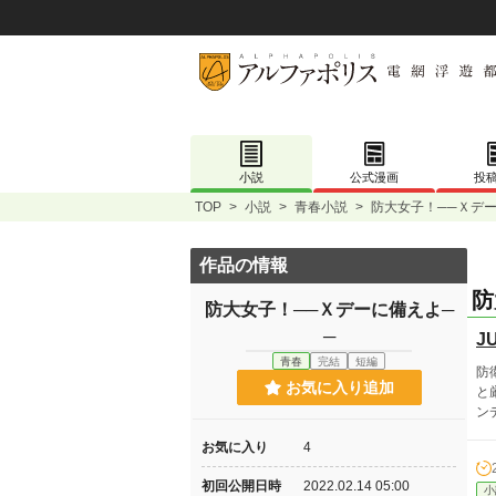
小説
公式漫画
投
TOP
>
小説
>
青春小説
>
防大女子！──Ｘデー
作品の情報
防
防大女子！──Ｘデーに備えよ─
─
J
青春
完結
短編
防
お気に入り追加
と
ン
お気に入り
4
初回公開日時
2022.02.14 05:00
小