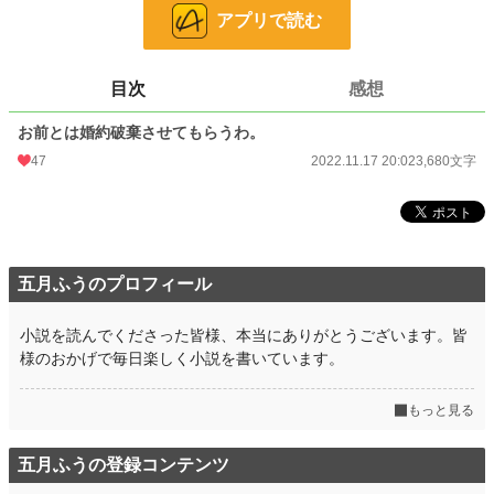
アプリで読む
「どうして婚約破棄なの、、？」
「実は、な
目次
感想
ナリナに子供ができたんだ。」
お前とは婚約破棄させてもらうわ。
「そう、できちゃったの。
47
2022.11.17 20:02
3,680文字
ごめんなさいねぇ。
フィリィ様。」
馬鹿にされ
どん底だった私に、
さらなる困難が襲った。
五月ふうのプロフィール
小説を読んでくださった皆様、本当にありがとうございます。皆
ねぇなぜ私は
様のおかげで毎日楽しく小説を書いています。
こんな運命なのですか？
もっと見る
五月ふうの登録コンテンツ
小説
26,723 位 / 228,955 件