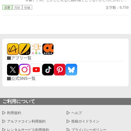
令嬢アデル。しかしどんなに婚約者としてないがしろにされても
く自分が何を失ったのかを思い知ることになる。 幼馴染ばかりを
女性としての誇りを傷つけられても彼女は平気だった。なぜなら
文字数：9,759
恋愛
完結
短編
優先する婚約者との白い結婚に終止符を打ち、傷ついた公爵令嬢
大切な「心の拠り所」があるから……。しかし、王立学園の卒業
が新天地で本当の幸せを掴む、離縁から始まる逆転ラブストーリ
ダンスパーティーの夜、アデルはかつてない、世にも酷い仕打ち
ー。
を受けるのだった―― ※神視点。■なろうにも別タイトルで重
複投稿←【ジャンル日間4位】。
アプリ一覧
公式SNS一覧
ご利用について
利用規約
ヘルプ
アルファコイン利用規約
投稿ガイドライン
レンタルサービス利用規約
プライバシーポリシー