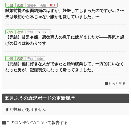
恋愛
11,535 位 / 66,405 件
小説
恋愛
連載中
長編
R18
離婚前提の仮面結婚のはずが、妊娠してしまったのですが…？〜
お気に入り
14
夫は最初から私じゃない誰かを愛していました。〜
24h.ポイント
21 pt
小説
恋愛
完結
ｼｮｰﾄｼｮｰﾄ
文字数
3,680
【完結】貧乏令嬢、悪徳商人の息子に嫁ぎましたが――浮気と虐
げの日々は終わりです
更新日時
2022.11.17 20:02
初回公開日時
2022.11.17 20:02
小説
恋愛
完結
短編
【完結】他に好きな人ができたと婚約破棄して、一方的にいなく
初回完結日時
2022.11.18 00:12
なった男が、記憶喪失になって帰ってきました。
週間ポイント
21 pt (62,459 位)
もっと見る
月間ポイント
126 pt (60,811 位)
年間ポイント
2,135 pt (65,568 位)
五月ふうの近況ボードの更新履歴
累計ポイント
51,541 pt (43,898 位)
まだ投稿がありません
このコンテンツについて報告する