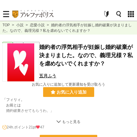
TOP
>
小説
>
恋愛小説
>
婚約者の浮気相手が妊娠し婚約破棄が決まりまし
た。なので、義理兄様？私を虐めないでくれますか？
恋愛
完結
ｼｮｰﾄｼｮｰﾄ
婚約者の浮気相手が妊娠し婚約破棄が
決まりました。なので、義理兄様？私
を虐めないでくれますか？
五月ふう
お気に入りに追加して更新通知を受け取ろう
お気に入り追加
「フィリィ。
お前とは
婚約破棄させてもらうわ。」
私の婚約者であるグランド・ウィリアムは私にそう言った。
24h.ポイント
21pt
47
私の名前はフィリィ・タイラス。