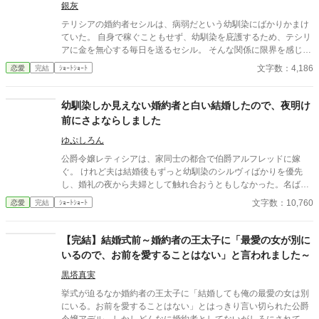
弱な幼馴染の彼女は、実は……～
人間の思いが交錯し、物語は、思わぬ方向へと進んでいく。
銀灰
テリシアの婚約者セシルは、病弱だという幼馴染にばかりかまけ
ていた。 自身で稼ぐこともせず、幼馴染を庇護するため、テシリ
アに金を無心する毎日を送るセシル。 そんな関係に限界を感じ、
テリシアはセシルに婚約破棄を突き付けた。 テリシアに見捨てら
文字数：4,186
恋愛
完結
ｼｮｰﾄｼｮｰﾄ
れたセシルは、てっきりその幼馴染と添い遂げると思われたが―
―。 その幼馴染は、道化のようなとんでもない秘密を抱えてい
た！？ はたして、物語の結末は――？
幼馴染しか見えない婚約者と白い結婚したので、夜明け
前にさよならしました
ゆぷしろん
公爵令嬢レティシアは、家同士の都合で伯爵アルフレッドに嫁
ぐ。 けれど夫は結婚後もずっと幼馴染のシルヴィばかりを優先
し、婚礼の夜から夫婦として触れ合おうともしなかった。名ばか
りの妻として伯爵家を支え、領地経営まで立て直しても、彼にと
文字数：10,760
恋愛
完結
ｼｮｰﾄｼｮｰﾄ
ってレティシアは“都合のいい伯爵夫人”でしかない。 やがて結婚
一周年の夜、アルフレッドが自分を手放す気はない一方で、幼馴
染を屋敷に迎え入れようとしている会話を聞いてしまったレティ
【完結】結婚式前～婚約者の王太子に「最愛の女が別に
シアは、ついに決意する。 ――もう、この結婚には見切りをつけ
いるので、お前を愛することはない」と言われました～
よう。 夜明け前、彼女は離縁の準備を整え、伯爵邸を出奔。 身を
寄せた北の港町で薬舗を手伝いながら、自分の力で生きる穏やか
黒塔真実
な日々を手に入れていく。そこで出会ったのは、身分ではなく一
挙式が迫るなか婚約者の王太子に「結婚しても俺の最愛の女は別
人の女性として彼女を尊重してくれる青年医師ノアだった。 一
にいる。お前を愛することはない」とはっきり言い切られた公爵
方、都合よく尽くしてくれる妻を失ったアルフレッドは、ようや