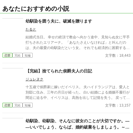
あなたにおすすめの小説
幼馴染を囲う夫に、破滅を贈ります
たると
結婚式当日。 幸せの絶頂で教会へ向かう途中、見知らぬ女に平手
打ちされたエリアーナ。 「あなたさえいなければ」と叫んだの
は、夫の最愛の幼馴染だという女。 それでも経済的に困窮する実
家を救うため、エリアーナは泣き寝入りするしかなかった。
文字数：18,443
恋愛
完結
短編
【完結】捨てられた侯爵夫人の日記
ジュレヌク
十五歳で侯爵家に嫁いだイベリス。 夫ハイドランジアは、愛人と
別邸に住み、三年の月日が経った。 白い結婚による婚姻不履行が
間近に迫る中、イベリスは、高熱を出して記憶を失う。 戻ってき
た夫は、妻に仕える侍女アリッサムから、いない月日の間書き綴
文字数：13,157
恋愛
完結
短編
られた日記を手渡される。 そこには、出会った日から自分を恋し
いと思ってくれていた少女の思いの丈が詰まっていた。 十八歳に
なり、美しく成長した妻を前に、ハイドランジアは、心が揺ら
幼馴染、幼馴染、そんなに彼女のことが大切ですか。―
ぐ。 自分への恋心を忘れてしまったとしても、これ程までに思っ
―いいでしょう、ならば、婚約破棄をしましょう。～病
てくれていたのなら、また、愛を育めるのではないのか？ 様々な