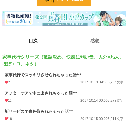
お気に入り
356
24h.ポイント
7 pt
文字数
54,911
更新日時
2019.11.10 18:51
目次
感想
初回公開日時
2017.10.13 09:51
家事代行シリーズ（敬語攻め、快感に弱い受、人外×凡人、
週間ポイント
175 pt (26,536 位)
ほぼエロ、ネタ）
月間ポイント
714 pt (29,103 位)
家事代行でスッキリさせられちゃった話***
年間ポイント
9,021 pt (33,337 位)
2
2017.10.13 09:51
5,734文字
累計ポイント
353,780 pt (13,520 位)
アフターケアで中に出されちゃった話***
11
2017.10.14 00:00
5,278文字
新サービスで責任取られちゃった話***
18
2017.10.15 00:00
5,211文字