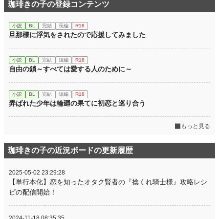
珈琲きの子の登録コンテンツ
小説
BL
完結
長編
R18
旦那様に浮気をされたので応援してみました
小説
BL
完結
短編
R18
自由の鎖～すべては愛する人のために～
小説
BL
完結
短編
R18
弄ばれた少年は輪廻の果てに初恋と巡り合う
もっと見る
珈琲きの子の近況ボードの更新履歴
2025-05-02 23:29:28
【単行本化】恋を知ったオタク賢者の『捻くれ騎士様』攻略レシ
ピの配信開始！
2024-11-18 08:35:35