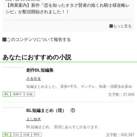
【商業案内】新作『恋を知ったオタク賢者の捻くれ騎士様攻略レ
シピ』が配信開始されました！！
もっと見る
このコンテンツについて報告する
あなたにおすすめの小説
創作BL短編集
さるやま
短編まとめました。 美形×平凡、ヤンデレ、執着・溺愛攻め多め
文字数：37,886
BL
連載中
短編
BL短編まとめ（現） ①
よしゆき
BL短編まとめ。 冒頭にあらすじがあります。
文字数：400,387
BL
完結
短編
R18