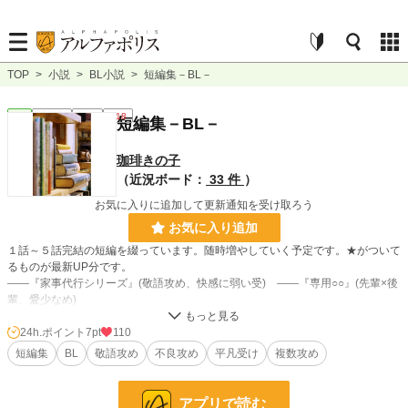
TOP
>
小説
>
BL小説
>
短編集－BL－
BL
連載中
短編
R18
短編集－BL－
珈琲きの子
（近況ボード：
33 件
）
お気に入りに追加して更新通知を受け取ろう
お気に入り追加
１話～５話完結の短編を綴っています。随時増やしていく予定です。★がついて
るものが最新UP分です。
――『家事代行シリーズ』(敬語攻め、快感に弱い受) ――『専用○○』(先輩×後
輩、愛少なめ)
――『なんでこんなことになったんだけっけ？』(複数攻め、不良＆美人攻め、
平凡受)
24h.ポイント
7pt
110
短編集
BL
敬語攻め
不良攻め
平凡受け
複数攻め
小説
36,746 位 / 228,724 件
アプリで読む
BL
9,749 位 / 31,406 件