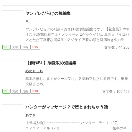
ヤンデレだらけの短編集
八
ヤンデレだらけの1話(＋おまけ)読切短編集です。 【花言葉】 □ホ
オズキ:寡黙執着年上とノンケ平凡 □ゲッケイジュ:真面目サイコパ
スとただ可哀想な同級生 □アジサイ:不良の頭と臆病泣き虫 □ラベ
ンダー:希死念慮不良とおバカ □デルフィニウム:執着傲慢幼馴染と
文字数：44,250
BL
完結
長編
R15
地味ぼっち ムーンライトノベル様に別名義で投稿しています。 か
なり昔に書いたもので芸風(？)が違うのですが、楽しんでいただ
ければ嬉しいです！ 【異世界短編】単発ネタ殴り書き随時掲載。
【創作BL】溺愛攻め短編集
◻︎お付きくんは反社ボスから逃げ出したい！:お馬鹿主人公くんと
めめもっち
傲慢ボス
基本名無し。多くがクール受け。各章独立した世界観です。単発
投稿まとめ。
文字数：105,459
BL
完結
短編
R18
ハンターがマッサージ？で堕とされちゃう話
あずき
【登場人物】ｰｰｰｰｰｰｰｰｰｰｰｰｰｰｰｰｰｰｰ ハンター ライト（17）
？？？？ アル（20） ｰｰｰｰｰｰｰｰｰｰｰｰｰｰｰｰｰｰｰｰｰｰｰｰｰｰｰｰ 後半のキ