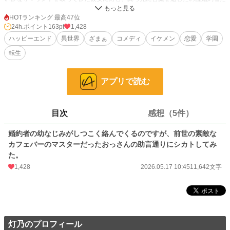
った。
HOTランキング 最高47位
『婚約者の幼なじみ』というテンプレに、愉快なおっさんを足してみました！
24h.ポイント
163pt
1,428
ハッピーエンド
異世界
ざまぁ
コメディ
イケメン
恋愛
学園
※ 他サイトにも掲載しています。
転生
小説
8,663 位 / 228,951 件
アプリで読む
ファンタジー
1,760 位 / 53,362 件
お気に入り
185
目次
感想（5件）
24h.ポイント
163 pt
婚約者の幼なじみがしつこく絡んでくるのですが、前世の素敵な
文字数
11,642
カフェバーのマスターだったおっさんの助言通りにシカトしてみ
た。
更新日時
2026.05.17 10:45
1,428
2026.05.17 10:45
11,642文字
初回公開日時
2026.05.17 10:45
初回完結日時
2026.05.17 10:45
週間ポイント
1,537 pt (6,221 位)
灯乃のプロフィール
月間ポイント
7,200 pt (6,052 位)