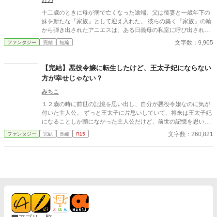
灯乃
十二歳のときに母が病で亡くなった途端、父は後妻と一歳年下の
妹を新たな『家族』として迎え入れた。 彼らの築く『家族』の輪
から弾き出されたアニエスは、ある日義母の私室に呼び出され―
―。 タイトル通りのおっさんコメディーです。
文字数：9,905
ファンタジー
完結
短編
【完結】悪役令嬢に転生したけど、王太子妃にならない
方が幸せじゃない？
みちこ
１２歳の時に前世の記憶を思い出し、自分が悪役令嬢なのに気が
付いた主人公。 ずっと王太子に片思いしていて、将来は王太子妃
になることしか頭になかった主人公だけど、前世の記憶を思い出
したことで、王太子の何が良かったのか疑問に思うようになる
文字数：260,821
ファンタジー
完結
長編
R15
色々としがらみがある王太子妃になるより、このまま公爵家の娘
として暮らす方が幸せだと気が付く