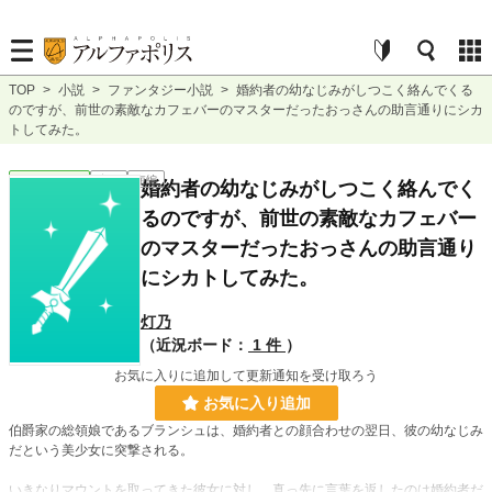
TOP
>
小説
>
ファンタジー小説
>
婚約者の幼なじみがしつこく絡んでくる
のですが、前世の素敵なカフェバーのマスターだったおっさんの助言通りにシカ
トしてみた。
ファンタジー
完結
短編
婚約者の幼なじみがしつこく絡んでく
るのですが、前世の素敵なカフェバー
のマスターだったおっさんの助言通り
にシカトしてみた。
灯乃
（近況ボード：
1 件
）
お気に入りに追加して更新通知を受け取ろう
お気に入り追加
伯爵家の総領娘であるブランシュは、婚約者との顔合わせの翌日、彼の幼なじみ
だという美少女に突撃される。
いきなりマウントを取ってきた彼女に対し、真っ先に言葉を返したのは婚約者だ