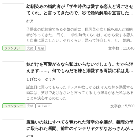
幼馴染みの婚約者が「学生時代は愛する恋人と過ごさせ
てくれ」と言ってきたので、秒で婚約解消を宣言した令
嬢の前世が、社畜のおっさんだった件。
灯乃
子爵家の総領娘である令嬢の前に、巨乳美少女と腕を組んだ婚約
者がやってきた。 曰く、「学生時代くらいは、心から愛する恋人
と自由に過ごしたい。それくらい、黙って許容しろ」と。 婚約者
を甘やかし過ぎていたことに気付いた彼女は、その場で婚約解消
文字数：11,640
ファンタジー
完結
短編
を宣言する。 前半はたぶん普通の令嬢もの、後半はおっさんコメ
ディーです。
妹だけを可愛がるなら私はいらないでしょう。だから消
えます……。何でもねだる妹と溺愛する両親に私は見切
りをつける。
しげむろ ゆうき
誕生日に買ってもらったドレスを欲しがる妹 そんな妹を溺愛する
両親は、笑顔であげなさいと言ってくる もう限界がきた私はある
ことを決心するのだった
文字数：5,500
ファンタジー
完結
ｼｮｰﾄｼｮｰﾄ
腹違いの妹にすべてを奪われた薄幸の令嬢が、義理の母
に殴られた瞬間、前世のインテリヤクザなおっさんがぶ
ちギレた場合。