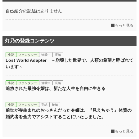
年間ポイント
69,939 pt (8,042 位)
自己紹介の記述はありません
累計ポイント
70,780 pt (36,932 位)
もっと見る
灯乃の登録コンテンツ
小説
ファンタジー
連載中
長編
Lost World Adapter ～崩壊した世界で、人類の希望と呼ばれて
います～
小説
ファンタジー
連載中
長編
追放された最強令嬢は、新たな人生を自由に生きる
小説
ファンタジー
完結
短編
前世が寺生まれのおっさんだった令嬢は、『見えちゃう』体質の
婚約者を全力でアシストすることにいたしました。
もっと見る