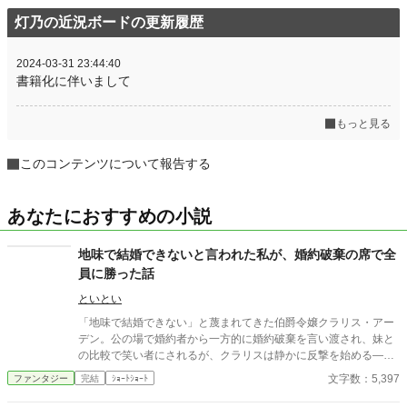
灯乃の近況ボードの更新履歴
2024-03-31 23:44:40
書籍化に伴いまして
もっと見る
このコンテンツについて報告する
あなたにおすすめの小説
地味で結婚できないと言われた私が、婚約破棄の席で全
員に勝った話
といとい
「地味で結婚できない」と蔑まれてきた伯爵令嬢クラリス・アー
デン。公の場で婚約者から一方的に婚約破棄を言い渡され、妹と
の比較で笑い者にされるが、クラリスは静かに反撃を始める―
―。周到に集めた証拠と知略を武器に、貴族社会の表と裏を暴
文字数：5,397
ファンタジー
完結
ｼｮｰﾄｼｮｰﾄ
き、見下してきた者たちを鮮やかに逆転。冷静さと気品で場を支
配する姿に、やがて誰もが喝采を送る。痛快“ざまぁ”逆転劇！