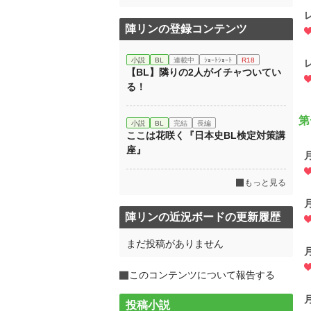
陣リンの登録コンテンツ
小説
BL
連載中
ｼｮｰﾄｼｮｰﾄ
R18
【BL】隣りの2人がイチャついてい
る！
第
小説
BL
完結
長編
ここは花咲く『日本史BL検定対策講
座』
もっと見る
陣リンの近況ボードの更新履歴
まだ投稿がありません
このコンテンツについて報告する
投稿小説