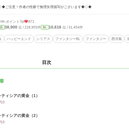
◇◆ご注意！作者の性癖で無理矢理描写がございます◆◇◆
24h.ポイント
7pt
871
38,900
10,616
位 / 228,955件
位 / 31,454件
説
BL
L
ハッピーエンド
シリアス
ファンタジーBL
ファンタジー
西洋風
目次
章
レティシアの黄金（1）
10
レティシアの黄金（2）
10