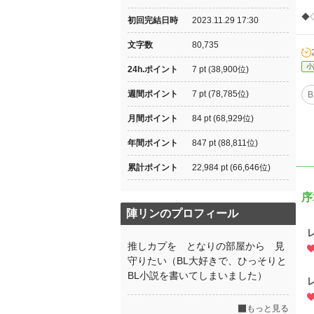
◆
初回完結日時
2023.11.29 17:30
文字数
80,735
小
24h.ポイント
7 pt (38,900位)
週間ポイント
7 pt (78,785位)
B
月間ポイント
84 pt (68,929位)
年間ポイント
847 pt (88,811位)
累計ポイント
22,984 pt (66,646位)
序
陣リンのプロフィール
推しカプを となりの部屋から 見
守りたい（BL大好きで、ひっそりと
BL小説を書いてしまいました）
もっと見る