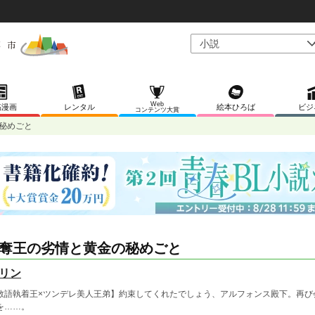
Web
稿漫画
レンタル
絵本ひろば
ビジ
コンテンツ大賞
秘めごと
奪王の劣情と黄金の秘めごと
リン
敬語執着王×ツンデレ美人王弟】約束してくれたでしょう、アルフォンス殿下。再び
を……。