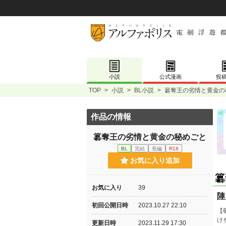
小説
公式漫画
投
TOP
>
小説
>
BL小説
>
簒奪王の劣情と黄金の
作品の情報
簒奪王の劣情と黄金の秘めごと
BL
完結
長編
R18
お気に入り追加
簒
お気に入り
39
陣
初回公開日時
2023.10.27 22:10
【
け
更新日時
2023.11.29 17:30