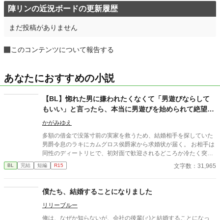
陣リンの近況ボードの更新履歴
まだ投稿がありません
このコンテンツについて報告する
あなたにおすすめの小説
【BL】惚れた男に嫌われたくなくて「男遊びならして
もいい」と言ったら、本当に男遊びを始められて絶望し
ている侯爵令息の話
かがみゆえ
多額の借金で没落寸前の実家を救うため、結婚相手を探していた
男爵令息のラキにカムグロス侯爵家から求婚状が届く。 お相手は
同性のディートリヒで、初対面で歓迎されるどころか冷たく突き
放されてしまう。 『必要最低限関わるな』 『愛人を作るな』
文字数：31,965
BL
完結
短編
R15
『男遊びならしてもいい』 ディートリヒから実家の借金を完済す
る条件を言われたラキは、学園で令息たちとの交流を満喫中。 褒
め上手なラキの周りには可愛い令息が集まり、推し活状態に。 一
僕たち、結婚することになりました
方、ディートリヒだけが嫉妬で胃を痛める日々。 ラキへの恋心を
リリーブルー
隠し続けた不器用侯爵令息に、幸せな未来は訪れるのか？ .
俺は、なぜか知らないが、会社の後輩(♂)と結婚することになっ