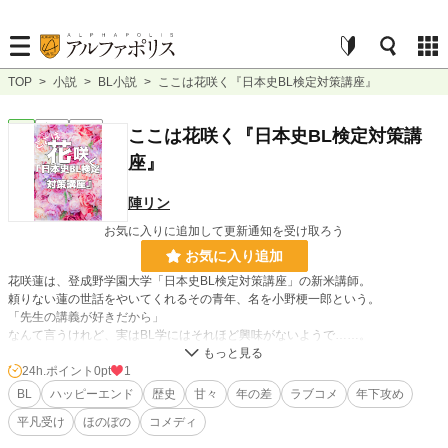
TOP
>
小説
>
BL小説
>
ここは花咲く『日本史BL検定対策講座』
BL
完結
長編
ここは花咲く『日本史BL検定対策講
座』
陣リン
お気に入りに追加して更新通知を受け取ろう
お気に入り追加
花咲蓮は、登成野学園大学「日本史BL検定対策講座」の新米講師。
頼りない蓮の世話をやいてくれるその青年、名を小野梗一郎という。
「先生の講義が好きだから」
なんて言うけれど、実はBL学にはそれほど興味がないようで……。
24h.ポイント
0pt
1
小説
228,968 位 / 228,968 件
BL
ハッピーエンド
歴史
甘々
年の差
ラブコメ
年下攻め
BL
31,475 位 / 31,475 件
平凡受け
ほのぼの
コメディ