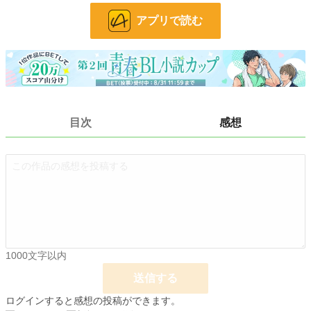
お気に入り
12
アプリで読む
24h.ポイント
0 pt
文字数
78,481
更新日時
2023.11.29 22:00
初回公開日時
2023.09.01 22:00
目次
感想
初回完結日時
2023.11.30 13:30
週間ポイント
0 pt (228,968 位)
月間ポイント
0 pt (228,968 位)
年間ポイント
427 pt (107,083 位)
累計ポイント
24,928 pt (64,044 位)
1000文字以内
送信する
ログインすると感想の投稿ができます。