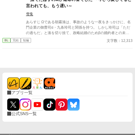
言われても、もう遅い～
雪兎
あらすじ Ωである朝霧湊は、事故のような一夜をきっかけに、名
門企業の御曹司α・九条玲司と関係を持つ。 しかし玲司は「ただ
の過ちだ」と湊を切り捨て、政略結婚のためβの婚約者との未来
を選んだ。 深く傷ついた湊は、彼の前から姿を消す。 数か月後―
文字数：12,313
BL
完結
短編
―。 湊の身体は、これまで誰も知らなかった希少な『遅咲きΩ』
として覚醒する。 その瞬間、玲司は初めて湊こそが運命の番だっ
たと知る。 「戻ってきてくれ」 今さら必死に追いかけてくる玲
司。 だが湊の隣には、自分を支え続けてくれた医師のα・神崎伊
織がいた。 「あなたは俺を捨てたでしょう」 後悔に苦しむα、執
着する第二のα、そして希少Ωを巡る陰謀。 もう二度と傷つきた
くないΩが最後に選ぶ相手とは――。 捨てた側の後悔と執着が加
速する、すれ違いオメガバースBL。
アプリ一覧
公式SNS一覧