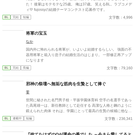
た！ 後輩はモテモテな25歳。 俺は37歳。 笑えるBL。ラブコメデ
ィ💛 fujossyの結婚テーマコンテスト応募作です。
文字数：4,996
BL
完結
短編
将軍の宝玉
なか
国内外に怖れられる将軍が、いよいよ結婚するらしい。 強面の不
器用将軍と箱入り息子の結婚生活のはじまり。 一部修正再アップ
になります
文字数：79,160
BL
完結
長編
邪神の祭壇へ無垢な筋肉を生贄として捧ぐ
零
世間に秘された名門男子校・平坂学園体育科 空手の名選手であっ
た高尾雄一は、新任教師として赴任する 高潔な人格と鋼のように
鍛えられた肉体 それは、学園にとって最高の生贄の候補に他なら
なかった 至高の筋肉を持つ、精神を削られ意志をなくした青年を
文字数：236,341
BL
連載中
短編
太古の神に捧げるため、“水”、“風”、“土”の信奉者達が暗躍する 意
志をなくし筋肉の操り人形と化した“デク” 消える教師 山奥の男子
校で繰り広げられるダークファンタジー
『捨てたはずのΩが運命の番でした ～今さら愛してると