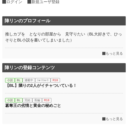
ログイン
新規ユーザ登録
陣リンのプロフィール
推しカプを となりの部屋から 見守りたい（BL大好きで、ひっ
そりとBL小説を書いてしまいました）
もっと見る
陣リンの登録コンテンツ
小説
BL
連載中
ｼｮｰﾄｼｮｰﾄ
R18
【BL】隣りの2人がイチャついている！
小説
BL
完結
長編
R18
簒奪王の劣情と黄金の秘めごと
もっと見る