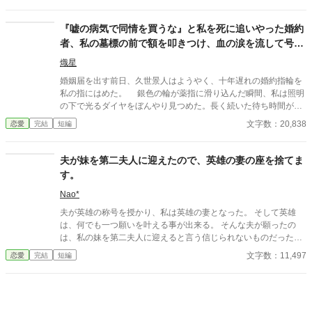
『嘘の病気で同情を買うな』と私を死に追いやった婚約
者、私の墓標の前で額を叩きつけ、血の涙を流して号泣
する大破滅！
熾星
婚姻届を出す前日、久世景人はようやく、十年遅れの婚約指輪を
私の指にはめた。 銀色の輪が薬指に滑り込んだ瞬間、私は照明
の下で光るダイヤをぼんやり見つめた。長く続いた待ち時間が、
やっと終わったような気がした。けれど次の瞬間、彼は私の手を
文字数：20,838
恋愛
完結
短編
見下ろし、まるで似合わない品物を評するように静かな声で言っ
た。 「正直、澪の手ってあまりきれいじゃないよな」 私は言葉
を失った。 景人はそのまま私の指先を取ると、さっきはめたば
夫が妹を第二夫人に迎えたので、英雄の妻の座を捨てま
かりの指輪を抜き取った。十年待ち続けた指輪は、彼の手のひら
す。
の上で冷たく光っていた。 「この指輪、瑠奈の手にあったほうが
似合うと思う」 私は手を引き戻し、信じられない思いで彼を見
Nao*
た。 「どういう意味？ 瑠奈と結婚するつもりなの？」 景人は
夫が英雄の称号を授かり、私は英雄の妻となった。 そして英雄
目を伏せ、指輪の縁を指先でなぞった。まるで、たいしたことで
は、何でも一つ願いを叶える事が出来る。 そんな夫が願ったの
はない問いを少し考えているだけのようだった。 「そこまでじゃ
は、私の妹を第二夫人に迎えると言う信じられないものだった。
ない。ただ、会えない時間が長くなると、どうしても瑠奈のこと
これまで夫の為に祈りを捧げて来たと言うのに、私は彼に手酷く
文字数：11,497
恋愛
完結
短編
を考えるんだ」 その瞬間、私は自分がどうやってあのタワーマ
裏切られたのだ──。 （1万字以上と少し長いので、短編集とは別
ンションを出たのかさえ覚えていない。
にしてあります。)