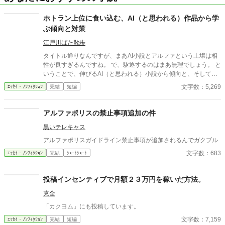
ホトラン上位に食い込む、AI（と思われる）作品から学
ぶ傾向と対策
江戸川ばた散歩
タイトル通りなんですが、まあAI小説とアルファという土壌は相
性が良すぎるんですね。 で、駆逐するのはまあ無理でしょう。 と
いうことで、伸びるAI（と思われる）小説から傾向と、そして自
筆系にも生かせること、そしてAIには無理なことに関して。
文字数：5,269
ｴｯｾｲ・ﾉﾝﾌｨｸｼｮﾝ
完結
短編
アルファポリスの禁止事項追加の件
黒いテレキャス
アルファポリスガイドライン禁止事項が追加されるんでガクブル
文字数：683
ｴｯｾｲ・ﾉﾝﾌｨｸｼｮﾝ
完結
ｼｮｰﾄｼｮｰﾄ
投稿インセンティブで月額２３万円を稼いだ方法。
克全
「カクヨム」にも投稿しています。
文字数：7,159
ｴｯｾｲ・ﾉﾝﾌｨｸｼｮﾝ
完結
短編