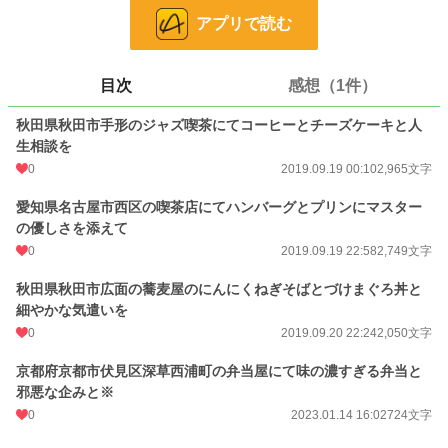
アプリで読む
小説
228,634 位 / 228,634 件
ｴｯｾｲ・ﾉﾝﾌｨｸｼｮﾝ
8,862 位 / 8,862 件
目次
感想（1件）
お気に入り
2
秋田県秋田市手形のジャズ喫茶にてコーヒーとチーズケーキと人
24h.ポイント
0 pt
生相談を
0
2019.09.19 00:10
2,965文字
文字数
8,488
愛知県名古屋市西区の喫茶店にてハンバーグとプリンにマスター
更新日時
2023.01.14 16:02
の優しさを添えて
初回公開日時
2019.09.19 00:10
0
2019.09.19 22:58
2,749文字
週間ポイント
0 pt (228,634 位)
秋田県秋田市広面の蕎麦屋のにんにくねぎそばとづけまぐろ丼と
細やかな気遣いを
月間ポイント
0 pt (228,634 位)
0
2019.09.20 22:24
2,050文字
年間ポイント
175 pt (128,606 位)
京都府京都市伏見区深草西浦町の弁当屋にて味の濃すぎる弁当と
累計ポイント
7,356 pt (109,578 位)
邪悪な企みと※
0
2023.01.14 16:02
724文字