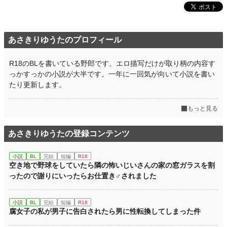
あさきりゆうたのプロフィール
R18のBLを書いている野郎です。エロ描写だけが取り柄の内容す
っかすっかの小説が大半です。一年に一回気が向いて小説を書い
たり更新します。
もっと見る
あさきりゆうたの登録コンテンツ
小説
BL
完結
短編
R18
空き地で野球をしていたら隣の怖いじいさんの家の窓ガラスを割
ったので謝りにいったらお仕置き♂されました
小説
BL
完結
短編
R18
腐女子の私が男子に告白されたら男に性転換してしまった件