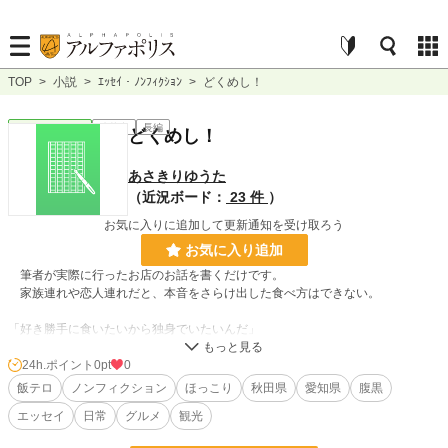
TOP
>
小説
>
ｴｯｾｲ・ﾉﾝﾌｨｸｼｮﾝ
>
どくめし！
ｴｯｾｲ・ﾉﾝﾌｨｸｼｮﾝ
連載中
長編
どくめし！
あさきりゆうた
（近況ボード：
23 件
）
お気に入りに追加して更新通知を受け取ろう
お気に入り追加
筆者が実際に行ったお店のお話を書くだけです。
家族連れや恋人連れだと、本音をさらけ出した食べ方はできない。
「好き勝手に食いたいから独身でいたいんだ」
本作品内容は決して孤独のグル●のパクリではありませんが、ＣＶは●重豊さ
24h.ポイント
0pt
0
んが似合いそうな作品ではあります。
飯テロ
ノンフィクション
ほっこり
秋田県
愛知県
腹黒
※印付きは既に閉店したお店をモデルにしております。
エッセイ
日常
グルメ
観光
2023.01.14 新作投稿しました。飯まず回となっております。