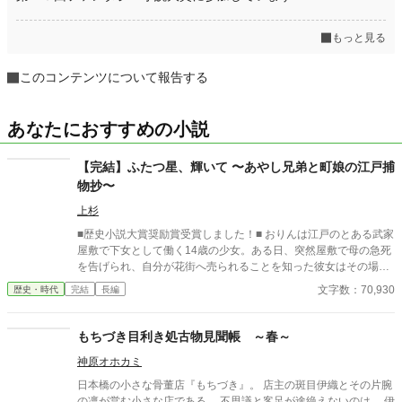
もっと見る
このコンテンツについて報告する
あなたにおすすめの小説
【完結】ふたつ星、輝いて 〜あやし兄弟と町娘の江戸捕
物抄〜
上杉
■歴史小説大賞奨励賞受賞しました！■ おりんは江戸のとある武家
屋敷で下女として働く14歳の少女。ある日、突然屋敷で母の急死
を告げられ、自分が花街へ売られることを知った彼女はその場か
ら逃げだした。 母は殺されたのかもしれない――そんな絶望のど
文字数：70,930
歴史・時代
完結
長編
ん底にいたおりんに声をかけたのは、奉行所で同心として働く有
島惣次郎だった。 今も刺客の手が迫る彼女を守るため、彼の屋敷
で住み込みで働くことが決まる。そこで彼の兄――有島清之進と
もちづき目利き処古物見聞帳 ～春～
ともに生活を始めるのだが、病弱という噂とはかけ離れた腕っぷ
神原オホカミ
しのよさに、おりんは驚きを隠せない。 そうしてともに生活しな
がら少しづつ心を開いていった――その矢先のことだった。 母の
日本橋の小さな骨董店『もちづき』。 店主の斑目伊織とその片腕
命を奪った犯人が発覚すると同時に、何故か兄清之進に凶刃が迫
の凛が営む小さな店である。 不思議と客足が途絶えないのは、 伊