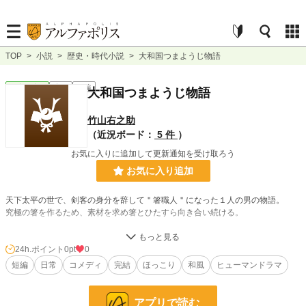
TOP
>
小説
>
歴史・時代小説
>
大和国つまようじ物語
歴史・時代
完結
短編
大和国つまようじ物語
竹山右之助
（近況ボード：
5 件
）
お気に入りに追加して更新通知を受け取ろう
お気に入り追加
天下太平の世で、剣客の身分を辞して＂箸職人＂になった１人の男の物語。
究極の箸を作るため、素材を求め箸とひたすら向き合い続ける。
少し長くなりましたが、楽しく書けたのでぜひ読んでみてください。
ジャンルで悩みに悩みましたが、ヒューマンドラマとさせたいただきます。
24h.ポイント
0pt
0
短編
日常
コメディ
完結
ほっこり
和風
ヒューマンドラマ
『小説家になろう』にも掲載しています。
アプリで読む
小説
228,779 位 / 228,779 件