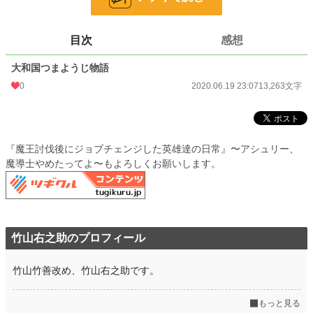
歴史・時代
3,221 位 / 3,221 件
目次
感想
お気に入り
0
大和国つまようじ物語
24h.ポイント
0 pt
0
2020.06.19 23:07
13,263文字
文字数
13,263
更新日時
2020.06.19 23:00
初回公開日時
2020.06.19 23:00
『魔王討伐後にジョブチェンジした英雄達の日常』〜アシュリー、
魔導士やめたってよ〜もよろしくお願いします。
初回完結日時
2020.06.19 23:00
週間ポイント
0 pt (228,779 位)
月間ポイント
0 pt (228,779 位)
竹山右之助のプロフィール
年間ポイント
0 pt (228,779 位)
累計ポイント
3,374 pt (142,333 位)
竹山竹善改め、竹山右之助です。
もっと見る