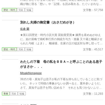
り――。 とある秘密を抱えた兄弟と町娘おりんの紡ぐ江戸捕物抄
織が物に宿る「想い」や「記憶」を読み取れる、たぐいまれな観
です！お楽しみください！ ※フィクションです。 ※周辺の歴史事
察眼を持っているからであった。 そんなある日、呉服問屋の久兵
文字数：57,758
歴史・時代
完結
短編
件などは、史実を踏んでいます。 皆さまご評価頂きありがとうご
衛が、古伊万里の大壺を持ち込んでくる。 無残にひびの入った壺
ざいました。大変嬉しいです！ 今後も精進してまいります！
には、先代の深い愛と、家族の亀裂が刻まれていた。 そうして伊
織の眼が、壺に宿る想いを静かに暴き出す―― 元武家娘の目利き
別れし夫婦の御定書（おさだめがき）
×男装の麗人護衛。 日本橋を舞台に、物に宿る想いを丁寧に紡
佐倉 蘭
ぐ、 心温まる時代癒し人情譚。 平日にぼちぼち更新します。 ◆
無断転写や内容の模倣はご遠慮ください。 ◆文章をAI学習に使う
★第11回歴史・時代小説大賞 奨励賞受賞★ 嫡男を産めぬがゆえ
ことは絶対にしないでください。 ◆内容が無理な人はそっと閉じ
に、姑の策略で南町奉行所の例繰方与力・進藤 又十蔵と離縁させ
てネガティヴコメントは控えてください、お願いしますm(_ _)m
られた与岐（よき）。 離縁後、生家の父の猛反対を押し切って生
◆表紙画像は簡単表紙メーカー様で作成しています。 ◆大変申し
まれ育った八丁堀の組屋敷を出ると、小伝馬町の仕舞屋に居を定
文字数：45,517
歴史・時代
完結
短編
訳ありませんが予告なく非公開にすることがあります。 ◆初挑戦
めて一人暮らしを始めた。 月日は流れ、姑の思惑どおり後妻が嫡
のジャンルのため、調べ物に検索エンジンのAIモードと誤字脱字
男を産み、婚家に置いてきた娘は二人とも無事与力の御家に嫁い
チェックにGrokを使用しています。 〇構想、投稿：2026年
だ。 おのれに起こったことは綺麗さっぱり水に流した与岐は、今
わたしの下着 母の私をＢＢＡ～と呼ぶことのある息子
では女だてらに離縁を望む町家の女房たちの代わりに亭主どもか
がまさか．．．
ら去り状（三行半）をもぎ取るなどをする「公事師（くじし）」
の生業（なりわい）をして生計を立てていた。 されどもある日突
MisakiNonagase
然、与岐の仕舞屋にとっくの昔に離縁したはずの元夫・又十蔵が
39才の母・真知子は息子が私の下着を持ち出していることに気づ
転がり込んできて—— ※「今宵は遣らずの雨」「大江戸ロミオ&
いた。 ネットで同様の事象がないか調べると、案外多いようだ。
ジュリエット」「大江戸シンデレラ」「大江戸の番人 〜吉原髪切
さて、真知子は息子を問い詰める？ それとも気づかないふりを
り捕物帖〜」にうっすらと関連したお話ですが単独でお読みいた
続けてあげるか？ そのほかに外伝も綴りました。
文字数：11,293
青春
完結
短編
だけます。