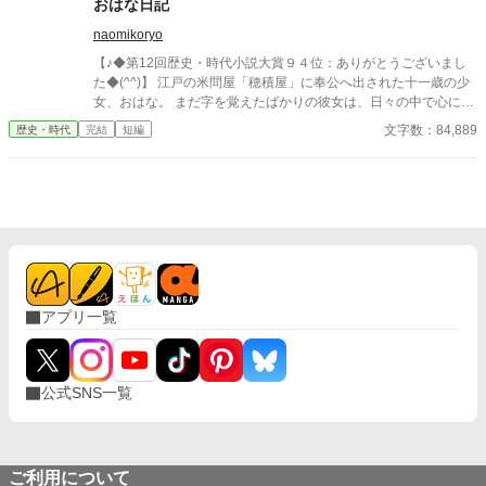
おはな日記
naomikoryo
【♪◆第12回歴史・時代小説大賞９４位：ありがとうございまし
た◆(^^)】 江戸の米問屋「穂積屋」に奉公へ出された十一歳の少
女、おはな。 まだ字を覚えたばかりの彼女は、日々の中で心に残
った出来事を、こっそり紙へ書きつけていく。 けれど、おはなは
文字数：84,889
歴史・時代
完結
短編
とても素直で、少し世間知らず。 旦那さまの見栄も、番頭のため
息も、おかみさんの怖い笑顔も、手代の情けない失敗も、見たま
ま聞いたまま日記に残してしまう。 本人は大まじめ。 けれど大人
が読めば、なぜだかおかしく、少しだけ胸があたたかくなる。 米
俵の匂い、雨の店先、台所の湯気、人の嘘と情け。 小さな丁稚の
目を通して、江戸の商家に暮らす人々の毎日を描く、笑いと人情
の時代日記物語。
アプリ一覧
公式SNS一覧
ご利用について