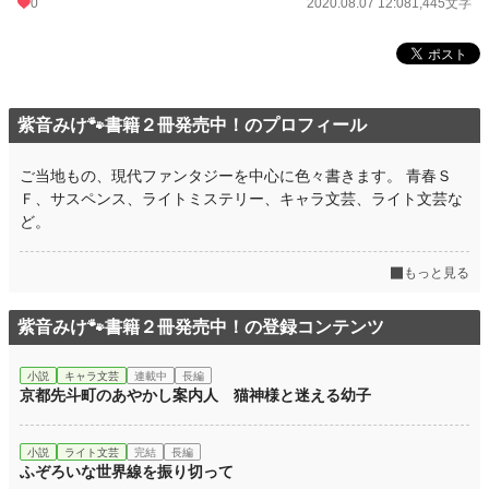
0
2020.08.07 12:08
1,445文字
紫音みけ🐾書籍２冊発売中！のプロフィール
ご当地もの、現代ファンタジーを中心に色々書きます。 青春Ｓ
Ｆ、サスペンス、ライトミステリー、キャラ文芸、ライト文芸な
ど。
もっと見る
紫音みけ🐾書籍２冊発売中！の登録コンテンツ
小説
キャラ文芸
連載中
長編
京都先斗町のあやかし案内人 猫神様と迷える幼子
小説
ライト文芸
完結
長編
ふぞろいな世界線を振り切って