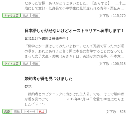
ださった皆様、ありがとうございました。 【あらすじ】 二十三
歳にして童顔・低身長で小中学生に見間違われる青年・栗丘みつ
きは、出世の見込みのない落ちこぼれ警察官。 しかしその小さ
文字数：115,270
キャラ文芸
完結
長編
な身に秘められた身体能力と、この世ならざるもの（＝あやか
し）を認知する霊視能力を買われた彼は、あやかし退治を主とす
る部署・特例災害対策室に任命され、あやかしを誘き寄せるため
日本語しか話せないけどオーストラリアへ留学します！
の囮捜査に挑む。 反りが合わない年下エリートの相棒と、狐面
紫音みけ🐾書籍２冊発売中！
を被った怪しい上司と共に繰り広げる退魔ファンタジー。
「留学とか一度はしてみたいよねー」なんて冗談で言ったのが運
の尽き。あれよあれよと言う間に本当に留学することになってし
まった女子大生・美咲（みさき）は、英語が大の苦手。不本意の
ままオーストラリアへ行くことになってしまった彼女は、言葉の
文字数：106,518
ライト文芸
完結
長編
通じないイケメン外国人に絡まれて……？ 恋も言語も勉強あるの
み！異文化交流ラブコメディ。
婚約者が番を見つけました
梨花
婚約者とのピクニックに出かけた主人公。でも、そこで婚約者
が番を見つけて………… 2019年07月24日恋愛で38位になりま
した(*´▽｀*)
文字数：828
恋愛
完結
ｼｮｰﾄｼｮｰﾄ
R15