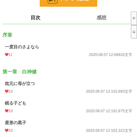
文字数
108,210
目次
感想
更新日時
2019.12.31 16:07
初回公開日時
2019.12.31 12:43
序章
初回完結日時
2019.12.31 16:09
一度目のさよなら
週間ポイント
721 pt (11,384 位)
11
2020.08.07 12:06
820文字
月間ポイント
3,263 pt (11,540 位)
第一章 白神健
年間ポイント
40,029 pt (12,347 位)
枕元に母が立つ
累計ポイント
153,930 pt (23,553 位)
10
2020.08.07 12:10
2,693文字
眠る子ども
10
2020.08.07 12:10
2,675文字
星形の黒子
10
2020.08.07 12:10
2,322文字