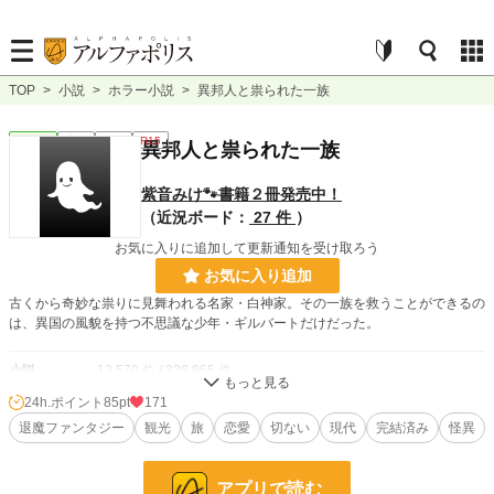
TOP
>
小説
>
ホラー小説
>
異邦人と祟られた一族
ホラー
完結
長編
R15
異邦人と祟られた一族
紫音みけ🐾書籍２冊発売中！
（近況ボード：
27 件
）
お気に入りに追加して更新通知を受け取ろう
お気に入り追加
古くから奇妙な祟りに見舞われる名家・白神家。その一族を救うことができるの
は、異国の風貌を持つ不思議な少年・ギルバートだけだった。
小説
12,570 位 / 228,955 件
24h.ポイント
85pt
171
ホラー
115 位 / 8,517 件
退魔ファンタジー
観光
旅
恋愛
切ない
現代
完結済み
怪異
お気に入り
12
24h.ポイント
85 pt
アプリで読む