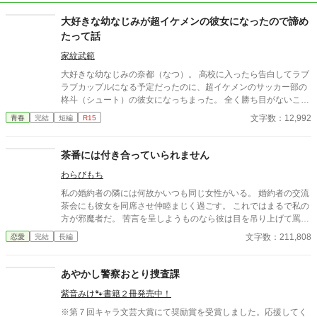
大好きな幼なじみが超イケメンの彼女になったので諦め
たって話
家紋武範
大好きな幼なじみの奈都（なつ）。 高校に入ったら告白してラブ
ラブカップルになる予定だったのに、超イケメンのサッカー部の
柊斗（シュート）の彼女になっちまった。 全く勝ち目がないこの
恋。 潔く諦めることにした。
文字数：12,992
青春
完結
短編
R15
茶番には付き合っていられません
わらびもち
私の婚約者の隣には何故かいつも同じ女性がいる。 婚約者の交流
茶会にも彼女を同席させ仲睦まじく過ごす。 これではまるで私の
方が邪魔者だ。 苦言を呈しようものなら彼は目を吊り上げて罵倒
する。 どうして婚約者同士の交流にわざわざ部外者を連れてくる
文字数：211,808
恋愛
完結
長編
のか。 彼が何をしたいのかさっぱり分からない。 もうこんな茶番
に付き合っていられない。 そんなにその女性を傍に置きたいのな
ら好きにすればいいわ。
あやかし警察おとり捜査課
紫音みけ🐾書籍２冊発売中！
※第７回キャラ文芸大賞にて奨励賞を受賞しました。応援してく