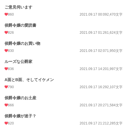
更新日時
2021.09.23 04:34
ご意見伺います
初回公開日時
2021.09.16 16:04
860
2021.09.17 00:09
2,470文字
初回完結日時
2021.09.23 04:35
侯爵令嬢の愛読書
826
2021.09.17 01:26
1,624文字
週間ポイント
4,626 pt (2,209 位)
月間ポイント
28,831 pt (1,641 位)
侯爵令嬢のお買い物
830
2021.09.17 02:07
1,950文字
年間ポイント
551,918 pt (904 位)
ルーズな公爵家
累計ポイント
3,918,150 pt (1,122 位)
836
2021.09.17 14:20
1,997文字
A面とB面、そしてイケメン
790
2021.09.17 16:29
2,107文字
侯爵令嬢のお土産
666
2021.09.17 20:27
1,584文字
侯爵令嬢が迷子？
620
2021.09.17 21:21
2,285文字