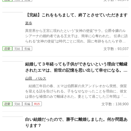
お金を返す為にキャバ嬢をしていた。給料は全部持っていかれ、
食べ物にも困り、ガリガリに痩せ細った私は路地裏に捨てられて
死んだ。そんな私が、側妃？ 冷遇なんて構わない！ こんな贅沢が
【完結】これをもちまして、終了とさせていただきます
出来るなんて幸せ過ぎるじゃない！ そう思っていたのに、いつの
楽歩
間にか陛下が甘やかして来るのですが？ 設定ゆるゆるの、架空の
世界のお話です。
異世界から王宮に現れたという“女神の使徒”サラ。公爵令嬢のル
シアーナの婚約者である王太子は、簡単に心奪われた。 伝承に語
られる“女神の使徒”は時代ごとに現れ、国に奇跡をもたらす存在
と言われている。婚約解消を告げる王、口々にルシアーナの処遇
文字数：93,037
恋愛
完結
長編
を言い合う重臣。 そんな混乱の中、ルシアーナは冷静に状況を見
据えていた。 「王妃教育には、国の内部機密が含まれている。君
がそれを知ったまま他家に嫁ぐことは……困難だ。女神アウレリ
結婚して３年経っても子供ができないという理由で離縁
ア様を祀る神殿にて、王家の監視のもと、一生を女神に仕えて過
されたエマは、前世の記憶を思い出して幸せになる。周
ごすことになる」 神殿に閉じ込められて一生を過ごす？ 冗談じ
りが勝手に復讐してくれました。
ゃないわ。 「お話はもうよろしいかしら？」 王族や重臣たち、誰
山田 バルス
もが自分の思惑通りに動くと考えている中で、ルシアーナは静か
結婚三年目の春、エマは伯爵家の夫アンドレオから突然、側室
に、己の存在感を突きつける。 ※３９話、約９万字で完結予定で
を迎える話を告げられる。子をなせなかったことを理由に、彼女
す。最後までお付き合いいただけると嬉しいですm(__)m
は僅かな補償のみで離縁された。妻として過ごした三年間は「無
価値だった」と突きつけられ、エマは貴族社会から静かに切り捨
文字数：138,900
恋愛
完結
長編
R15
てられる。 また実家の父母の墓参りに行くと、当主になってい
た兄に離縁金を奪われてしまう。 大ピンチのエマには、秘密が
あった。なんと彼女は幼少期に前世の記憶を思い出していたの
白い結婚だったので、勝手に離婚しました。何か問題あ
だ。 かつて観光地で石を磨き、アクセサリーを作り、人に喜ば
ります？
れる仕事をしていた人生。何も持たない今だからこそ、もう一度