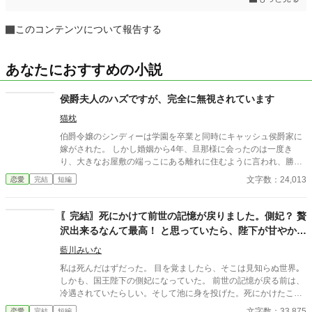
このコンテンツについて報告する
あなたにおすすめの小説
侯爵夫人のハズですが、完全に無視されています
猫枕
伯爵令嬢のシンディーは学園を卒業と同時にキャッシュ侯爵家に
嫁がされた。 しかし婚姻から4年、旦那様に会ったのは一度き
り、大きなお屋敷の端っこにある離れに住むように言われ、勝手
な外出も禁じられている。 本宅にはシンディーの偽物が奥様と呼
文字数：24,013
恋愛
完結
短編
ばれて暮らしているらしい。 盛大な結婚式が行われたというがシ
ンディーは出席していないし、今年3才になる息子がいるという
が、もちろん産んだ覚えもない。
〖完結〗死にかけて前世の記憶が戻りました。側妃？ 贅
沢出来るなんて最高！ と思っていたら、陛下が甘やかし
てくるのですが？
藍川みいな
私は死んだはずだった。 目を覚ましたら、そこは見知らぬ世界｡
しかも、国王陛下の側妃になっていた。 前世の記憶が戻る前は、
冷遇されていたらしい。そして池に身を投げた。死にかけたこと
で、私は前世の記憶を思い出した。 前世では借金取りに捕まり、
文字数：33,875
恋愛
完結
短編