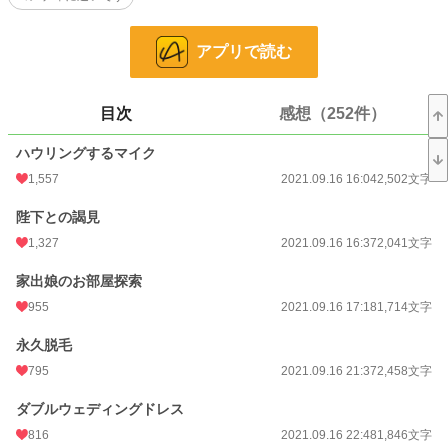
シア。
本宅からは屋根すら見えない別邸に引きこもりお１人様生活を満喫する予定
が・・。
アプリで読む
※専門用語は出来るだけ注釈をつけますが、作者が専門用語だと思ってない専門
目次
感想（252件）
用語がある場合があります
※作者都合のご都合主義です。
※リアルで似たようなものが出てくると思いますが気のせいです。
ハウリングするマイク
※架空のお話です。現実世界の話ではありません。
1,557
2021.09.16 16:04
2,502文字
※爵位や言葉使いなど現実世界、他の作者さんの作品とは異なります（似てるモ
ノ、同じものもあります）
陛下との謁見
※誤字脱字結構多い作者です（ごめんなさい）コメント欄より教えて頂けると非
常に助かります。
1,327
2021.09.16 16:37
2,041文字
家出娘のお部屋探索
小説
3,762 位 / 228,607 件
955
2021.09.16 17:18
1,714文字
恋愛
1,986 位 / 66,317 件
永久脱毛
お気に入り
5,184
795
2021.09.16 21:37
2,458文字
24h.ポイント
362 pt
ダブルウェディングドレス
文字数
129,208
816
2021.09.16 22:48
1,846文字