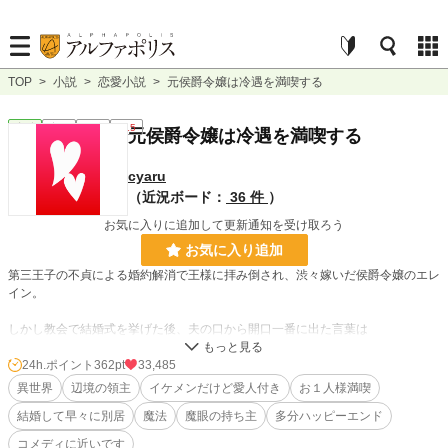
TOP
>
小説
>
恋愛小説
>
元侯爵令嬢は冷遇を満喫する
恋愛
完結
長編
R15
元侯爵令嬢は冷遇を満喫する
cyaru
（近況ボード：
36 件
）
お気に入りに追加して更新通知を受け取ろう
お気に入り追加
第三王子の不貞による婚約解消で王様に拝み倒され、渋々嫁いだ侯爵令嬢のエレ
イン。
しかし教会で結婚式を挙げた後、夫の口から開口一番に出た言葉は
「王命だから君を娶っただけだ。愛してもらえるとは思わないでくれ」
24h.ポイント
362pt
33,485
夫となったパトリックの側には長年の恋人であるリリシア。
異世界
辺境の領主
イケメンだけど愛人付き
お１人様満喫
自分もだけど、向こうだってわたくしの事は見たくも無いはず！っと早々の別居
結婚して早々に別居
魔法
魔眼の持ち主
多分ハッピーエンド
宣言。
お互いで交わす契約書にほっとするパトリックとエレイン。ほくそ笑む愛人リリ
コメディに近いです