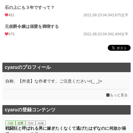
石の上にも３年ですって？
481
2021.09.23 04:34
3,875文字
元侯爵令嬢は溺愛を満喫する
970
2021.09.23 04:34
2,404文字
cyaruのプロフィール
自称、【外道】な作者です。ご注意ください<(_ _)>
もっと見る
cyaruの登録コンテンツ
小説
恋愛
完結
短編
戦闘狂と呼ばれる男に嫁ぎたくなくて逃げたはずなのに何故か溺