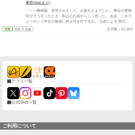
「自分の手で生きる」ことを選び、あの人が住む商業国家スペイ
夢窓(ゆめまど)
ラ帝国へ向かう決意をする。 国境への道中、盗賊に襲われる
「――離婚届、受理されました。お疲れさまでした」 教会の事務
が、護衛兵ロドリゲスの活躍で難を逃れる。彼の誠実な態度に、
官がそう言ったとき、私は心の底からこう思った。 ああ、これで
エマは「守られる価値のある存在」として扱われたことに胸を打
ようやく三年分の無視に終止符を打てるわ。 王命による“形式結
たれた。 スペイラ帝国では身分に縛られず働ける。エマは前世
婚”。 夫の顔も知らず、手紙もなし、戦地から帰ってきたという
文字数：62,363
恋愛
完結
短編
の技術を活かし、石を磨いてアクセサリーを作る小さな露店を始
噂すらない。 だから、はい、離婚。勝手に。 白い結婚だったの
める。石に意味を込めた腕輪やペンダントは人々の心を掴み、体
で、勝手に離婚しました。 何か問題あります？
験教室も開かれるようになる。伯爵夫人だった頃よりも、今の方
がずっと「生きている」と実感していた。 ある朝、ロドリゲス
が市場を訪れ、エマの作ったタイガーアイの腕輪を購入する。と
ころがその夜、彼は驚いた様子で戻り、腕輪が力を一・五倍に高
める魔道具だと判明したと告げる。エマ自身は無意識だったが、
彼女の作るアクセサリーには確かな力が宿っていた。 後日二人
は食事に出かけ、エマは自分が貴族の妻として離縁された過去を
打ち明ける。ロドリゲスは強く憤り、「最悪な貴族だ」と彼女と
アプリ一覧
一緒になって怒ってくれた。その気持ちが、エマにとって何より
の救いだった。彼は次に防御力を高める腕輪を依頼し、冒険者ギ
ルドで正式な鑑定を受けるよう勧める。 翌日、冒険者ギルドで
鑑定を行った結果、エマの腕輪は高い防御効果を持つことが判
公式SNS一覧
明。さらに彼女自身を鑑定すると、なんと「付与特化型聖女」で
あることが明らかになる。聖女が付与した魔道具は現実の力とし
て強く発現するのだ。 価値がないと切り捨てられた人生は、こ
こでは確かな力となった。スペイラ帝国で、聖女エマの新しい人
ご利用について
生が、静かに、そして輝かしく始まる。