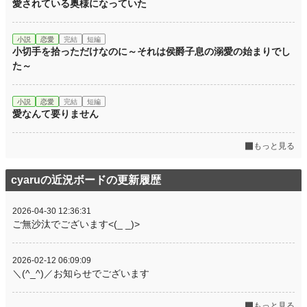
愛されている奥様になっていた
小説
恋愛
完結
短編
小切手を拾っただけなのに～それは侯爵子息の溺愛の始まりでし
た～
小説
恋愛
完結
短編
愛なんて要りません
もっと見る
cyaruの近況ボードの更新履歴
2026-04-30 12:36:31
ご無沙汰でございます<(_ _)>
2026-02-12 06:09:09
＼(^_^)／お知らせでございます
もっと見る