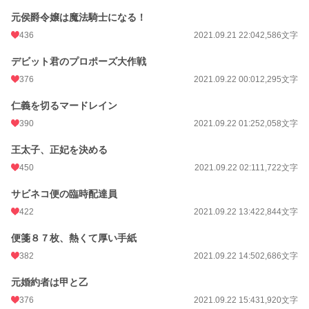
元侯爵令嬢は魔法騎士になる！
436
2021.09.21 22:04
2,586文字
デビット君のプロポーズ大作戦
376
2021.09.22 00:01
2,295文字
仁義を切るマードレイン
390
2021.09.22 01:25
2,058文字
王太子、正妃を決める
450
2021.09.22 02:11
1,722文字
サビネコ便の臨時配達員
422
2021.09.22 13:42
2,844文字
便箋８７枚、熱くて厚い手紙
382
2021.09.22 14:50
2,686文字
元婚約者は甲と乙
376
2021.09.22 15:43
1,920文字