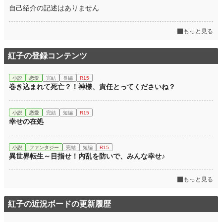
自己紹介の記述はありません
もっと見る
紅子の登録コンテンツ
小説
恋愛
完結
長編
R15
巻き込まれて死亡？！神様、責任とってくださいね？
小説
恋愛
完結
短編
R15
幸せの在処
小説
ファンタジー
完結
短編
R15
異世界転生～目指せ！内乱を防いで、みんな幸せ♪
もっと見る
紅子の近況ボードの更新履歴