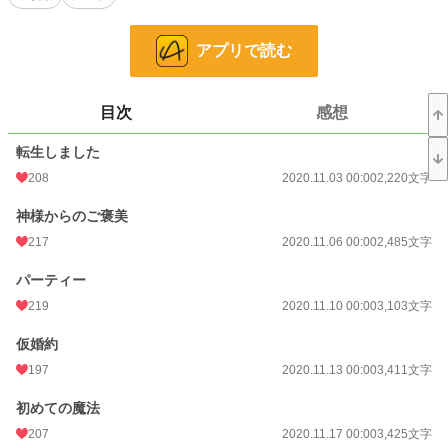
毎週火・金曜日００:００に更新します。→完結済みです。毎日更新に変更しま
す。
アプリで読む
Ｒ１５は、念のため。
自己満足の世界に付き、合わないと感じた方は読むのをお止めください。設定ゆ
目次
感想
るゆるの思い付き、ご都合主義で書いているため、深い内容ではありません。さ
らっと読みたい方向けです。矛盾点などあったらごめんなさい(>_<)
転生しました
208
2020.11.03 00:00
2,220文字
小説
4,188 位 / 228,795 件
神様からのご褒美
恋愛
2,197 位 / 66,375 件
217
2020.11.06 00:00
2,485文字
お気に入り
621
パーティー
24h.ポイント
340 pt
219
2020.11.10 00:00
3,103文字
文字数
124,683
仮婚約
更新日時
2021.03.18 00:00
197
2020.11.13 00:00
3,411文字
初回公開日時
2020.11.03 00:00
初めての魔法
初回完結日時
2021.03.18 12:40
207
2020.11.17 00:00
3,425文字