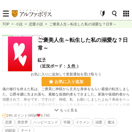
TOP
>
小説
>
恋愛小説
>
ご褒美人生～転生した私の溺愛な？日常～
恋愛
完結
長編
R15
ご褒美人生～転生した私の溺愛な？日
常～
紅子
（近況ボード：
5 件
）
お気に入りに追加して更新通知を受け取ろう
お気に入り追加
魂の修行を終えた私は、ご褒美に神様から丈夫な身体をもらい最後の転生しまし
た。公爵令嬢に生まれ落ち、素敵な仮婚約者もできました。家族や仮婚約者から
溺愛されて、幸せです。ですけど、神様。私、お願いしましたよね？寿命をベッ
ドの上で迎えるような普通の目立たない人生を送りたいと。やりすぎですよ💢神
様。
24h.ポイント
340pt
6,740
恋愛
異世界
ハッピーエンド
学園
イケメン
溺愛
魔法
幼馴染
チート