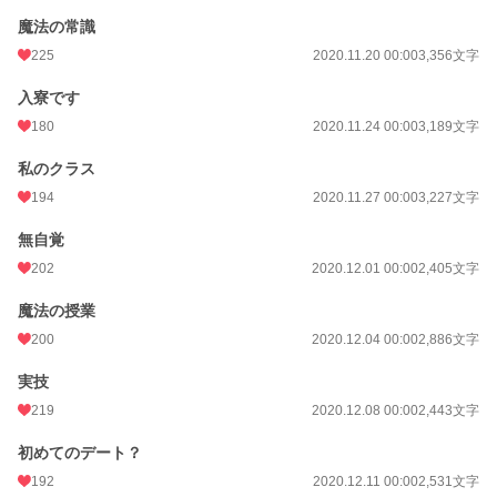
週間ポイント
919 pt (9,560 位)
魔法の常識
225
2020.11.20 00:00
3,356文字
月間ポイント
4,939 pt (8,485 位)
年間ポイント
入寮です
64,690 pt (8,562 位)
180
2020.11.24 00:00
3,189文字
累計ポイント
284,143 pt (15,828 位)
私のクラス
194
2020.11.27 00:00
3,227文字
無自覚
202
2020.12.01 00:00
2,405文字
魔法の授業
200
2020.12.04 00:00
2,886文字
実技
219
2020.12.08 00:00
2,443文字
初めてのデート？
192
2020.12.11 00:00
2,531文字