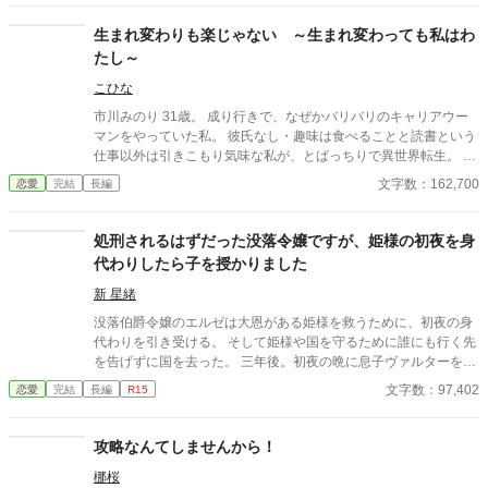
らない生活ということ以外は伯爵令嬢として不自由ない毎日を送
っていたが、シルキア家に養女が来た時からクリスティナの知ら
生まれ変わりも楽じゃない ～生まれ変わっても私はわ
ぬところで運命が動き出す。気がついた時には退学処分、伯爵家
たし～
追放、婚約者候補からの除外…―― それでもクリスティナはやっ
と人生が楽しくなってきた！と前を向いて生きていく。 ※本編完
こひな
結してます。たまに番外編などを更新してます。
市川みのり 31歳。 成り行きで、なぜかバリバリのキャリアウー
マンをやっていた私。 彼氏なし・趣味は食べることと読書という
仕事以外は引きこもり気味な私が、とばっちりで異世界転生。 貴
族令嬢となり、四苦八苦しつつ異世界を生き抜くお話です。 ※い
文字数：162,700
恋愛
完結
長編
つも読んで頂きありがとうございます。誤字脱字のご指摘ありが
とうございます。
処刑されるはずだった没落令嬢ですが、姫様の初夜を身
代わりしたら子を授かりました
新 星緒
没落伯爵令嬢のエルゼは大恩がある姫様を救うために、初夜の身
代わりを引き受ける。 そして姫様や国を守るために誰にも行く先
を告げずに国を去った。 三年後。初夜の晩に息子ヴァルターを授
かっていたエルゼは、ひっそりと暮らしていた。ところが元婚約
文字数：97,402
恋愛
完結
長編
R15
者に拉致られて、あわやというところに初夜の相手であるハイン
ツ王子が現れる。 「ようやく見つけた。エルゼ、愛している」
「初夜の相手が君だと最初からわかっていたが？」 ――身代わり
攻略なんてしませんから！
初夜から始まる、純愛溺愛執着愛のお話！
梛桜