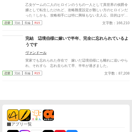
乙女ゲームの二人のヒロインのうちの一人として異世界の侯爵令
嬢として転生したけれど、攻略難度設定が難しい方のヒロインだ
った！しかも、攻略相手には特に興味もない主人公。目的はゲー
ムの中でのモフモフです！ 【閑話】は此方→http://www.alphapoli
文字数：166,210
恋愛
完結
長編
R15
s.co.jp/content/cover/808099598/ 閑話は最初本編の一番下に置
き、その後閑話集へと移動しますので、ご注意ください。 此方は
ベリーズカフェ様でも掲載しております。 ＊攻略なんてしません
完結 辺境伯様に嫁いで半年、完全に忘れられているよ
から！別ルート始めました。 【別ルート】は『攻略より楽しみた
うです
い！』の題名に変更いたしました
ヴァンドール
実家でも忘れられた存在で 嫁いだ辺境伯様にも離れに追いやら
れ、それすら 忘れ去られて早、半年が過ぎました。
文字数：87,208
恋愛
完結
長編
R15
アプリ一覧