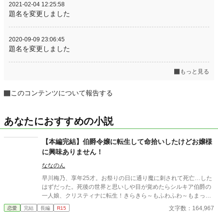
2021-02-04 12:25:58
題名を変更しました
2020-09-09 23:06:45
題名を変更しました
もっと見る
このコンテンツについて報告する
あなたにおすすめの小説
【本編完結】伯爵令嬢に転生して命拾いしたけどお嬢様
に興味ありません！
ななのん
早川梅乃、享年25才。お祭りの日に通り魔に刺されて死亡…した
はずだった。死後の世界と思いしや目が覚めたらシルキア伯爵の
一人娘、クリスティナに転生！きらきら～もふわふわ～もまった
く興味がなく本ばかり読んでいるクリスティナだが幼い頃のお茶
文字数：164,967
恋愛
完結
長編
R15
会での暴走で王子に気に入られ婚約者候補にされてしまう。つま