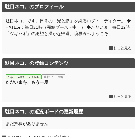
駄目ネコ。のプロフィール
駄目ネコ。です。日常の「光と影」を綴るログ・エディター。 ◆
HATEer：毎日21時（完結ブースト中！） ◆ただいま：毎日22時
「ツギハギ」の絶望と温かな帰還。境界線へようこそ。
もっと見る
駄目ネコ。の登録コンテンツ
小説
ｴｯｾｲ・ﾉﾝﾌｨｸｼｮﾝ
連載中
長編
ただいまを、もう一度
もっと見る
駄目ネコ。の近況ボードの更新履歴
まだ投稿がありません