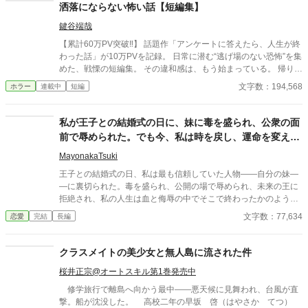
たちは目を背ける。 そして、勇者は 死んだ。 ──はずだった。 十
洒落にならない怖い話【短編集】
年後。 王国は繁栄の影で腐敗し、裏切り者たちは安穏とした日々
鍵谷端哉
を送っていた。 しかし、そんな彼らの前に死んだはずの勇者が現
れる。 「よくもまあ、のうのうと生きていられたものだな」 これ
【累計60万PV突破‼】 話題作「アンケートに答えたら、人生が終
は、英雄ではなくなった男の復讐譚。 彼を裏切った王族、貴族、
わった話」が10万PVを記録。 日常に潜む“逃げ場のない恐怖”を集
そしてかつての仲間たちを絶望の淵に叩き落とすための第二の人
めた、戦慄の短編集。 その違和感は、もう始まっている。 帰り
生が、いま始まる──。
道、誰もいないはずの部屋、何気ない会話。 どこにでもある日常
文字数：194,568
ホラー
連載中
短編
が、ある瞬間、取り返しのつかない異常へと変わる。 意味が分か
ると凍りつく話。 理由もなく、ただ追い詰められていく話。 そし
て、最後の一行で現実がひっくり返る話。 1話1000〜2000文字。
私が王子との結婚式の日に、妹に毒を盛られ、公衆の面
隙間時間で読める短編ながら、 読み終えたあと、ふとした静寂が
前で辱められた。でも今、私は時を戻し、運命を変えに
怖くなる。 これはすべて、どこかで起きていてもおかしくない
来た。
話。 ――あなたのすぐ隣でも。 洒落にならない実話風・創作ホラ
MayonakaTsuki
ー。
王子との結婚式の日、私は最も信頼していた人物――自分の妹―
―に裏切られた。毒を盛られ、公開の場で辱められ、未来の王に
拒絶され、私の人生は血と侮辱の中でそこで終わったかのように
思えた。しかし、死が私を迎えたとき、不可能なことが起きた―
文字数：77,634
恋愛
完結
長編
―私は同じ回廊で、祭壇の前で目を覚まし、あらゆる涙、嘘、そ
して一撃の記憶をそのまま覚えていた。今、二度目のチャンスを
得た私は、ただ一つの使命を持つ――真実を突き止め、奪われた
クラスメイトの美少女と無人島に流された件
ものを取り戻し、私を破滅させた者たちにその代償を払わせる。
桜井正宗@オートスキル第1巻発売中
もはや、何も以前のままではない。何も許されない。
修学旅行で離島へ向かう最中――悪天候に見舞われ、台風が直
撃。船が沈没した。 高校二年の早坂 啓（はやさか てつ）