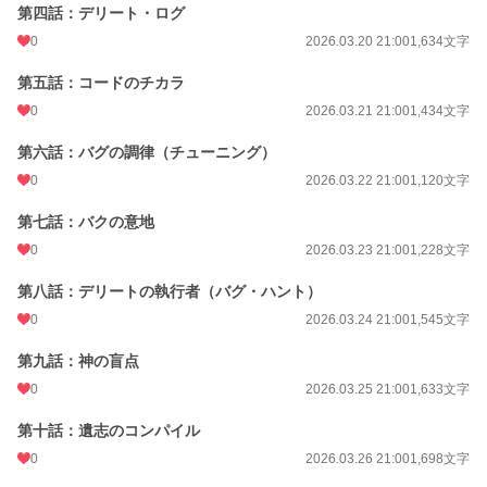
週間ポイント
0 pt (228,654 位)
第四話：デリート・ログ
0
2026.03.20 21:00
1,634文字
月間ポイント
84 pt (68,929 位)
第五話：コードのチカラ
年間ポイント
5,044 pt (45,765 位)
0
2026.03.21 21:00
1,434文字
累計ポイント
5,044 pt (125,176 位)
​第六話：バグの調律（チューニング）
0
2026.03.22 21:00
1,120文字
第七話：バクの意地
0
2026.03.23 21:00
1,228文字
第八話：デリートの執行者（バグ・ハント）
0
2026.03.24 21:00
1,545文字
​第九話：神の盲点
0
2026.03.25 21:00
1,633文字
第十話：遺志のコンパイル
0
2026.03.26 21:00
1,698文字