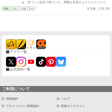
は、気づくと砂浜で寝ていた。周囲を見渡すとクラスメイトで美
少女の天音 愛（あまね まな）が隣に倒れていた。 どうや
文字数：578,700
青春
完結
長編
R15
ら、漂流して流されていたようだった。 帰ろうにも島は『無人
島』。 しばらくは島で生きていくしかなくなった。天音と共に
無人島サバイバルをしていくのだが……クラスの女子が次々に見
つかり、やがてハーレムに。 男一人と女子十五人で……取り合
いに発展！？
アプリ一覧
公式SNS一覧
ご利用について
利用規約
ヘルプ
アルファコイン利用規約
投稿ガイドライン