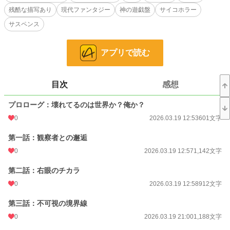
​神という名のプレイヤーが、退屈しのぎに指先一つで命を消し去る「クソゲ
残酷な描写あり
現代ファンタジー
神の遊戯盤
サイコホラー
ー」。
抗おうとする平太に、世界は残酷な代償を突きつける。
サスペンス
能力を使うたび、削り取られていく「人間としての記憶」。
他人の幸福を啜り、絶望をツギハギに縫い付けて、平太は異形のバグへと変質し
ていく。
アプリで読む
​「悲しみじゃ足りない。神すら予期せぬ『仕様の破壊』を――」
​これは、自分を失いながら世界を殺そうとした、ある復讐者（ヘイター）の、最
も残酷で純粋な「救済」の記録。
目次
感想
​※一部、残虐な描写（R-18G）を含みます。
プロローグ：壊れてるのは世界か？俺か？
小説
228,654 位 / 228,654 件
0
2026.03.19 12:53
601文字
ホラー
8,500 位 / 8,500 件
第一話：観察者との邂逅
お気に入り
0
0
2026.03.19 12:57
1,142文字
24h.ポイント
0 pt
第二話：右眼のチカラ
文字数
31,293
0
2026.03.19 12:58
912文字
更新日時
2026.04.08 21:00
​第三話：不可視の境界線
初回公開日時
2026.03.19 12:53
0
2026.03.19 21:00
1,188文字