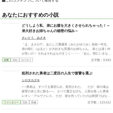
このコンテンツについて報告する
あなたにおすすめの小説
どうしよう私、弟にお腹を大きくさせられちゃった！～
弟大好きお姉ちゃんの秘密の悩み～
さいとう みさき
「ま、まさか!?」 あたし三鷹優美（みたかゆうみ）高校一年生。
弟の晴仁（はると）が大好きな普通のお姉ちゃん。 弟とは凄く仲
が良いの！ それはそれはものすごく‥‥‥ 「あん、晴仁いきなり
そんなのお口に入らないよぉ～♡」 そんな関係のあたしたち。 で
文字数：9,943
恋愛
完結
ｼｮｰﾄｼｮｰﾄ
もある日トイレであたしはアレが来そうなのになかなか来ないの
も気にもせずスカートのファスナーを上げると‥‥‥ 「うそっ！
お腹が出て来てる!?」 お姉ちゃんの秘密の悩みです。
処刑された勇者は二度目の人生で復讐を選ぶ
シロタカズキ
──勇者は、すべてを裏切られ、処刑された。 だが、彼の魂は
復讐の炎と共に蘇る──。 かつて魔王を討ち、人類を救った勇者
レオン・アルヴァレス。 だが、彼を待っていたのは称賛ではな
く、 王族・貴族・元仲間たちによる裏切りと処刑だった。 「力が
文字数：123,412
ファンタジー
完結
長編
強すぎる」という理由で異端者として断罪され、広場で公開処刑
されるレオン。 国民は歓喜し、王は満足げに笑い、かつての仲間