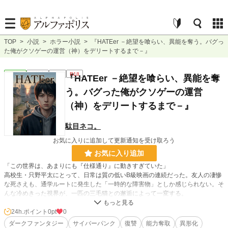
TOP
>
小説
>
ホラー小説
>
『HATEer －絶望を喰らい、異能を奪う。バグっ
た俺がクソゲーの運営（神）をデリートするまで－』
ホラー
連載中
長編
R18
『HATEer －絶望を喰らい、異能を奪
う。バグった俺がクソゲーの運営
（神）をデリートするまで－』
駄目ネコ。
お気に入りに追加して更新通知を受け取ろう
お気に入り追加
「この世界は、あまりにも『仕様通り』に動きすぎていた」
​高校生・只野平太にとって、日常は質の低いB級映画の連続だった。友人の凄惨
な死さえも、通学ルートに発生した「一時的な障害物」としか感じられない。そ
んな冷めきった視界が、一匹の三毛猫との邂逅によって一変する。
​猫に「右目」を焼かれた平太が見たのは、世界を支配する無機質なログと、人々
の頭上に浮かぶ死のカウントダウン。
24h.ポイント
0pt
0
そして――最愛の先輩・咲桜に刻まれた【実行エラー（デリート）】の文字列。
ダークファンタジー
サイバーパンク
復讐
能力奪取
異形化