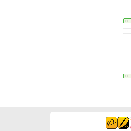
BL
BL