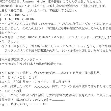
2025年6月17日、Amazon kindle（電子書籍）にてセルフ出版いたしました。
mazon独占販売のため、現在こちらは試し読みの数話のみ、公開しております。
上巻と下巻の二冊。「たいよう一花」で検索してください。
上巻 ASIN ‏ : ‎ B0FDG17PBB
下巻 ASIN ‏ : ‎ B0FDFZKLRP
ボーイズラブノベルスで登録していたのに、アマゾンに勝手にアダルト小説のカテ
てしまいました。そのため上記ページに飛んだら年齢確認の表記が出るかもしれませ
安心ください。
読み放題サービスの「Kindle Unlimited（キンドル アンリミテッド）」に加
たら、嬉しい！
下巻には、書き下ろし「番外編1～城下町ショッピングデート～」を加え、更に番外
。 アルファポリスで本編を読書済みの方も、キンドル版をお楽しみいただけまし
ーーーーーーーーーーーーーーーーーーーーーーーー
甘々溺愛18禁BLファンタジー＞
スパダリ狼領主×転生日本人の異種間恋愛もの＞
事から疲れ切って帰宅し、寝ていたはずが……起きたら何故か、俺in異世界。
あ？ どういうこと、これ？
りみんな、RPG世界かっていうぐらい、亜人種ばかり。
、人間、絶滅したって？ えええええ、待て、ニンゲン復活研究所で作られた俺って、
だ、やめてくれ!!
だろ、「ニンゲン喰らいの好色卿」と大評判の変態狼男が、俺を気に入って買う予定
は散々弄び、最終的にむしゃむしゃ食べ…………。
かぁっ、助けてくれぇーーーーー!!!!