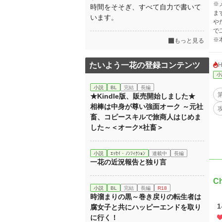
※
時間をそそぎ、すべて自力で書いて
ま
います。
や
で
※
もっと見る
たいよう一花の登録コンテンツ
小
小説
BL
完結
長編
★Kindle版、販売開始しました★
相棒は中身が尊い強面オーク ～元社
畜、コピースキルで旅商人はじめま
した～＜オーク×社畜＞
小説
ｴｯｾｲ・ﾉﾝﾌｨｸｼｮﾝ
連載中
長編
一花の近況報告と独り言
C
小説
BL
完結
長編
R18
時溜まりの黒～巻き戻りの転生者は
腐女子と共にハッピーエンドを取り
に行く！