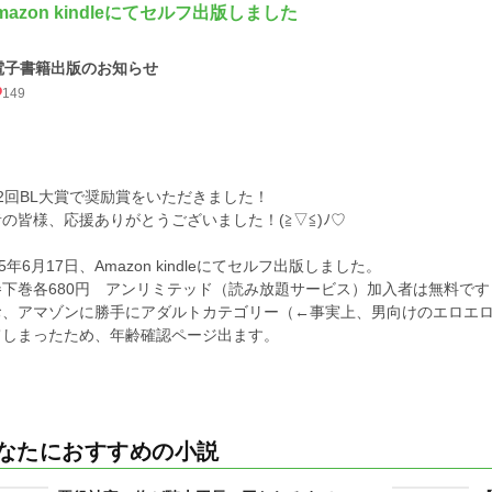
mazon kindleにてセルフ出版しました
電子書籍出版のお知らせ
149
2回BL大賞で奨励賞をいただきました！
の皆様、応援ありがとうございました！(≧▽≦)ﾉ♡
25年6月17日、Amazon kindleにてセルフ出版しました。
巻下巻各680円 アンリミテッド（読み放題サービス）加入者は無料です
お、アマゾンに勝手にアダルトカテゴリー（←事実上、男向けのエロエ
てしまったため、年齢確認ページ出ます。
なたにおすすめの小説