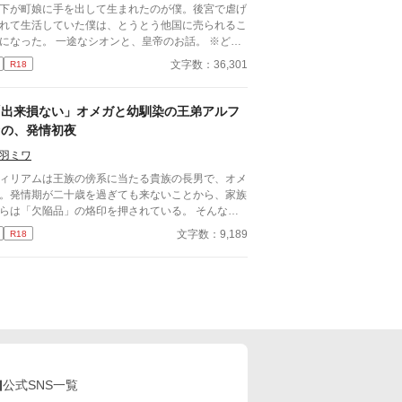
下が町娘に手を出して生まれたのが僕。後宮で虐げ
れて生活していた僕は、とうとう他国に売られるこ
になった。 一途なシオンと、皇帝のお話。 ※どん
ん変態度が増すので苦手な方はお気を付けくださ
文字数：36,301
R18
。
「出来損ない」オメガと幼馴染の王弟アルフ
ァの、発情初夜
羽ミワ
ィリアムは王族の傍系に当たる貴族の長男で、オメ
。発情期が二十歳を過ぎても来ないことから、家族
らは「欠陥品」の烙印を押されている。 そんなウ
リアムは、政略結婚の駒として国内の有力貴族へ嫁
文字数：9,189
R18
ことが決まっていた。しかしその予定が一転し、幼
染で王弟であるセドリックとの結婚が決まる。 あ
よあれよと結婚式当日になり、戸惑いながらも結婚
誓うウィリアムに、セドリックは優しいキスをし
……。 そして迎えた初夜。わけもわからず悲しく
って泣くウィリアムを、セドリックはたくましい力
しめる。 「お前がずっと、好きだ」 甘い言葉
、これまで熱を知らなかったウィリアムの身体が潤
火照りはじめる。 ※ムーンライトノベルズ、ア
公式SNS一覧
ファポリス、pixivへ掲載しています