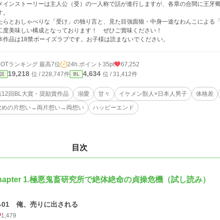
メインストーリーは主人公（受）の一人称で話が進行しますが、各章の合間に王牙
す。
たらとおしゃべりな「受け」の独り言と、見た目強面狼・中身一途なわんこによる
二度美味しい構成となっております！ ぜひご賞味ください！
本作品は18禁ボーイズラブです。お子様は読まないでください。
HOTランキング 最高7位
24h.ポイント
35pt
67,252
19,218
4,634
位 / 228,747件
位 / 31,412件
説
BL
第12回BL大賞・奨励賞作品
溺愛
甘々
イケメン獣人×日本人男子
体格差
攻めの片想い→両片想い→両想い
ハッピーエンド
目次
hapter 1.極悪鬼畜研究所で絶体絶命の貞操危機（試し読み）
1-01 俺、売りに出される
1,479