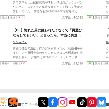
フワフワとした酩酊状態が薄れ、僕は気がつくとパン
陛
パンパン、ズチュッと卑猥な音をたてて激しく誰かと
ら
交わっていた。 性悪なお嬢様の命令で恋敵を泣く泣
と
く殺りに行ったら逆にヤラれちゃった、ちょっとアホ
ど
文字数：10,712
完結
短編
R15
BL
完結
短編
な子の話です。 （ムーンライトノベルにも掲載して
い
います）
【BL】惚れた男に嫌われたくなくて「男遊び
ならしてもいい」と言ったら、本当に男遊び
を始められて絶望している侯爵令息の話
かがみゆえ
鳥
多額の借金で没落寸前の実家を救うため、結婚相手を
ウ
探していた男爵令息のラキにカムグロス侯爵家から求
ガ
婚状が届く。 お相手は同性のディートリヒで、初対
か
面で歓迎されるどころか冷たく突き放されてしまう。
ィ
文字数：28,584
連載中
短編
R15
BL
完結
短編
『必要最低限関わるな』 『愛人を作るな』 『男遊び
ぐ
ならしてもいい』 ディートリヒから実家の借金を完
馴
済する条件を言われたラキは、学園で令息たちとの交
れ
流を満喫中。 褒め上手なラキの周りには可愛い令息
を
が集まり、推し活状態に。 一方、ディートリヒだけ
て
が嫉妬で胃を痛める日々。 ラキへの恋心を隠し続け
な
た不器用侯爵令息に、幸せな未来は訪れるのか？ .
で抱き
に
み、
アプリ一覧
ル