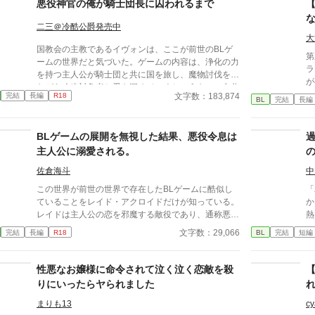
悪役神官の俺が騎士団長に囚われるまで
二三＠冷酷公爵発売中
大
国教会の主教であるイヴォンは、ここが前世のBLゲ
第
ームの世界だと気づいた。ゲームの内容は、浄化の力
ラ
を持つ主人公が騎士団と共に国を旅し、魔物討伐をし
が
ながら攻略対象者と愛を深めていくというもの。自分
騎
文字数：183,874
完結
長編
R18
は悪役神官であり、主人公が誰とも結ばれないノーマ
BL
完結
長編
団
ルルートを辿る場合に限り、破滅の道を逃れられる。
子
そのためイヴォンは旅に同行し、主人公の恋路の邪魔
が
BLゲームの展開を無視した結果、悪役令息は
を画策をする。以前からイヴォンを嫌っている団長も
方
攻略対象者であり、気が進まないものの団長とも関わ
主人公に溺愛される。
こ
っていくうちに…。
全
佐倉海斗
中
の
この世界が前世の世界で存在したBLゲームに酷似し
「
ト
ていることをレイド・アクロイドだけが知っている。
か
レイドは主人公の恋を邪魔する敵役であり、通称悪役
熱
令息と呼ばれていた。そして破滅する運命にある。
い
文字数：29,066
完結
長編
R18
BL
完結
短編
……運命のとおりに生きるつもりはなく、主人公や主
相
人公の恋人候補を避けて学園生活を生き抜き、無事に
る
卒業を迎えた。これで、自由な日々が手に入ると思っ
性悪なお嬢様に命令されて泣く泣く恋敵を殺
ていたのに。突然、主人公に告白をされてしまう。
りにいったらヤられました
まりも13
cy