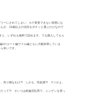
ゴリーにされてしまい、カテ変更できない状態にな
んが、18歳以上の項目をポチッと選ぶだけなので
入しますと、いずれも無料で読めます。でも購入してもら
編2のユート編ヴァル編ともに大幅加筆していま
たら幸いです。
売り物なわけ?! しかも、性奴隷?! マジかよ、
だって?! そいつは絶倫淫乱男で、ニンゲンを買っ