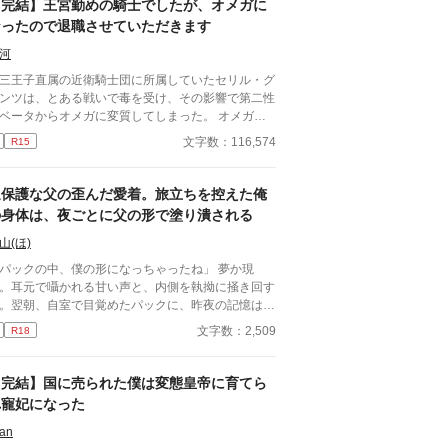
【完結】王宮勤めの騎士でしたが、オメガに
なったので退職させていただきます
河
三王子直属の近衛騎士団に所属していたセリル・グ
ンツは、とある戦いで毒を受け、その影響で第二性
ベータからオメガに変質してしまった。 オメガは
士団に所属してはならないという法に基づき、騎士
文字数：116,574
R15
を辞めることを決意するセリル。上司である第三王
・レオンハルトにそのことを告げて騎士団を去る
、特に引き留められるようなことはなかった。 地
過保護な父の歪んだ愛着。旅立ちを控えた俺
貴族である実家に戻ったセリルは、オメガになった
の身体は、夜ごとに父の形で塗り潰される
とで見合い話を受けざるを得ない立場に。見合いに
く乗り気でないセリルの元に、意外な人物から婚約
山(ほ)
申し入れが届く。それはかつての上司、レオンハル
パックの中、僕の形になっちゃったね」 夢か現
からの婚約の申し入れだった──
。耳元で囁かれる甘い声と、内側を執拗に掻き回す
。翌朝、自室で目覚めたパックに、昨夜の記憶はな
。ただ、疼くような下腹部の熱だけが残っていた。
文字数：2,509
R18
談しようと向かった相手こそが、自分を侵食してい
張本人だとも知らずに、パックは父の部屋の扉を開
く。 このお話はムーンライトでも投稿してます〜
【完結】国に売られた僕は変態皇帝に育てら
れ寵妃になった
an