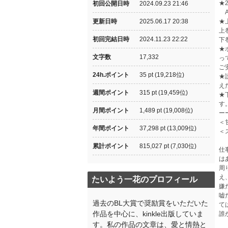
★
初回公開日時
2024.09.23 21:46
A
更新日時
2025.06.17 20:38
★
初回完結日時
2024.11.23 22:22
★
文字数
17,332
っ
ご
24h.ポイント
35 pt (19,218位)
★
え
週間ポイント
315 pt (19,459位)
★
す
月間ポイント
1,489 pt (19,008位)
ー
＜
年間ポイント
37,298 pt (13,009位)
＜
累計ポイント
815,027 pt (7,030位)
仕
は
周
え
たいよう一花のプロフィール
嫌
嘘
過去のBL大賞で奨励賞をいただいた
て
作品を中心に、kinkle出版していま
誰
す。私の作品の文章は、愛と情熱と