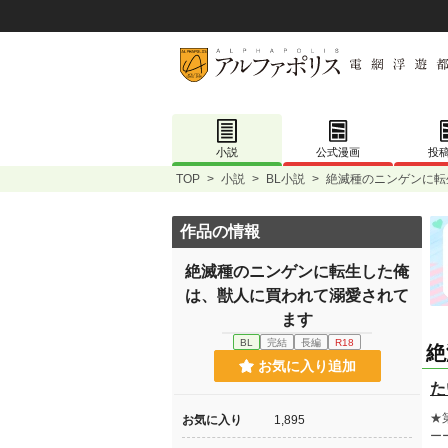
小説
公式漫画
投
TOP
>
小説
>
BL小説
>
絶滅種のニンゲンに転
作品の情報
絶滅種のニンゲンに転生した俺
は、獣人に買われて溺愛されて
ます
BL
完結
長編
R18
絶
お気に入り追加
た
★
お気に入り
1,895
ー