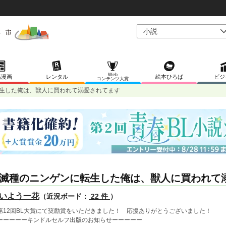
Web
稿漫画
レンタル
絵本ひろば
ビジ
コンテンツ大賞
生した俺は、獣人に買われて溺愛されてます
滅種のニンゲンに転生した俺は、獣人に買われて
いよう一花
（近況ボード：
22 件
）
第12回BL大賞にて奨励賞をいただきました！ 応援ありがとうございました！
ーーーーーキンドルセルフ出版のお知らせーーーーー