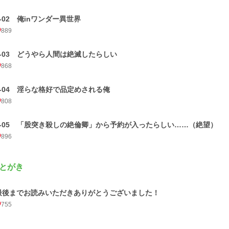
1-02 俺inワンダー異世界
889
1-03 どうやら人間は絶滅したらしい
868
1-04 淫らな格好で品定めされる俺
808
1-05 「股突き殺しの絶倫卿」から予約が入ったらしい……（絶望）
896
とがき
最後までお読みいただきありがとうございました！
755