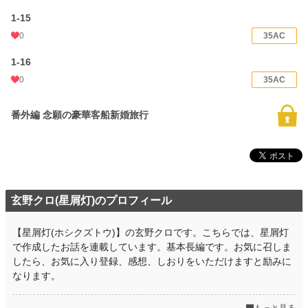
1-15
0
35AC
1-16
0
35AC
番外編 念願の豪華客船新婚旅行
玄野クロ(星屑灯)のプロフィール
【星屑灯(ホシクズトウ)】の玄野クロです。こちらでは、星屑灯
で作成したお話を連載しています。基本長編です。お気に召しま
したら、お気に入り登録、感想、しおりをいただけますと励みに
なります。
もっと見る