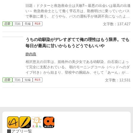
旧題：ドクターと救急救命士は天敵⁈～最悪の出会いは最高の出逢
い～ 救急救命士として働く雫石月は、勤務明けに乗っていたバス
で事故に遭う。 どうやら、バスの運転手が体調不良になったよう
だ。 乗客にAEDを探してきてもらうように頼み、救助活動をして
文字数：137,427
恋愛
完結
長編
R18
いるとボサボサ頭のマスク姿の男がAEDを持ってバスに乗り込ん
できた。 受け取ろうとすると邪魔だと言われる。 そして、月のこ
とを『チビ団子』と呼んだのだ。 医療従事者と思われるボサボサ
うちの幼馴染がデレすぎてて俺の理性はもう限界。でも
マスク男は運転手の処置をして、月が文句を言う間もなく、救急
毎日が最高に甘いからもうどうでもいいや
車に同乗して去ってしまった。 最悪の出会いをし、二度と会いた
くない相手の正体は⁇ 作品はフィクションです。 本来の仕事内容
静内燕
とは異なる描写があると思います。
相沢悠太の日常は、規格外の美少女である幼馴染、白石葵によっ
て完全に支配されている。 朝のモーニングコール（ベッドへのダ
イブ付き）から始まり、登校中の腕組み、そして「あーん」が義
務付けられた手作り弁当。誰もが羨むラブラブっぷりだが、悠太
文字数：12,531
恋愛
完結
短編
R15
はこれを「家族愛」だと頑なに誤解（無視）している。 「ゆーた
は私の運命の相手なんだもん！」と、葵のデレデレは今日も過剰
の一途。周囲の冷やかしや、葵を狙う男子生徒のプレッシャーが
高まる中、悠太の**「幼馴染フィルター」**はついに限界を迎え
る。 この溺愛っぷり、いつまで「家族」で通せるのか？ 甘すぎる
日常が、悠太の鈍感な理性を溶かし尽くす――最初からクライマ
ックスの、超高濃度イチャイチャ・ラブコメ、開幕！
アプリ一覧