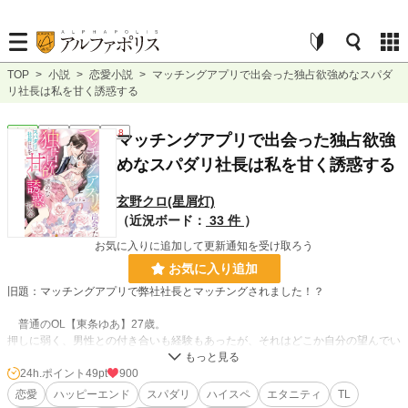
TOP
>
小説
>
恋愛小説
>
マッチングアプリで出会った独占欲強めなスパダ
リ社長は私を甘く誘惑する
恋愛
完結
長編
R18
マッチングアプリで出会った独占欲強
めなスパダリ社長は私を甘く誘惑する
玄野クロ(星屑灯)
（近況ボード：
33 件
）
お気に入りに追加して更新通知を受け取ろう
お気に入り追加
旧題：マッチングアプリで弊社社長とマッチングされました！？
普通のOL【東条ゆあ】27歳。
押しに弱く、男性との付き合いも経験もあったが、それはどこか自分の望んでい
たものではないと感じていた。
周りも結婚していき、異性との出会いも減ってきた頃、巷で成約が多いと噂のマ
24h.ポイント
49pt
900
ッチングアプリ「DE@E-デアッテ-」への登録をした。
恋愛
ハッピーエンド
スパダリ
ハイスペ
エタニティ
TL
だが興味本位で登録したということもあり、なかなかピンと来る人もいない。