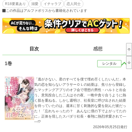
R18要素あり
溺愛
イチャラブ
恋人同士
そんな中、DE@Eでパーティーイベントが行われることに。
この作品はアルファポリスから書籍化されています
思い切って参加したゆあが出会ったのは、イマイチパッとしないもののどこか安
心感のある一人の男性だった。
彼の名前は【成瀬ハルト】。
意気投合した二人は、実際にマッチングアプリでマッチを試みると相性抜群、話
も合いイベント後にお酒を飲み直すもゆあは安心感で潰れてしまう。
当然、そんな二人の間に何もないはずがなく……。
目次
感想
翌日、少しばかりの罪悪感を抱えたまま会社に出社すると、突然社長から呼び
出されたゆあ。
1巻
恐る恐る訪ねると、そこには見覚えのある顔が――！
レンタル
「僕と結婚してほしい」
「逃がさない。君のすべてを僕で埋め尽くしたいんだ」本
その声も仕草も顔も、前日一夜を共にしたハルトと全く同じものだった。
気の恋を知らないアラサーＯＬの結亜は、焦りから登録し
たマッチングアプリのオフ会で理想の男性・ハルトと出会
了承したゆあだったが、社内で人気、しかも社長となれば、簡単に物事が進む
う。意気投合した二人はその夜、一晩中貪り合うように熱
はずもなく。。。
く肌を重ねる。しかし週明け、社長室に呼び出された結亜
を待っていたのは、週末に甘く刺激的な愛を刻んだ彼だっ
※※※※※※※※※※
た！「忘れちゃったの？ あんなに僕の下でよがってたの
に」正体を現したスパダリ社長・春翔に熱烈求愛されて―
ムーンライトノベルズ(小説家になろう)、ノベルピア及びpixivでも同様に連載し
―!?
ています(敬称略)
2026年05月25日発行