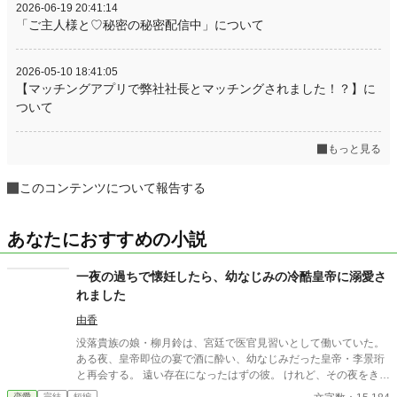
2026-06-19 20:41:14
「ご主人様と♡秘密の秘密配信中」について
2026-05-10 18:41:05
【マッチングアプリで弊社社長とマッチングされました！？】に
ついて
もっと見る
このコンテンツについて報告する
あなたにおすすめの小説
一夜の過ちで懐妊したら、幼なじみの冷酷皇帝に溺愛さ
れました
由香
没落貴族の娘・柳月鈴は、宮廷で医官見習いとして働いていた。
ある夜、皇帝即位の宴で酒に酔い、幼なじみだった皇帝・李景珩
と再会する。 遠い存在になったはずの彼。 けれど、その夜をきっ
かけに月鈴の運命は大きく動き出す。 冷酷と恐れられる皇帝が、
恋愛
完結
短編