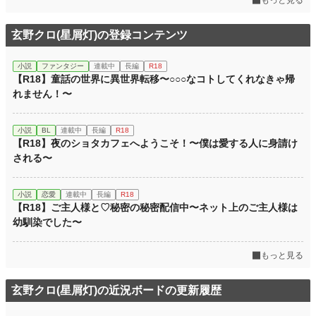
玄野クロ(星屑灯)の登録コンテンツ
小説
ファンタジー
連載中
長編
R18
【R18】童話の世界に異世界転移〜○○○なコトしてくれなきゃ帰
れません！〜
小説
BL
連載中
長編
R18
【R18】夜のショタカフェへようこそ！〜僕は愛する人に身請け
される〜
小説
恋愛
連載中
長編
R18
【R18】ご主人様と♡秘密の秘密配信中〜ネット上のご主人様は
幼馴染でした〜
もっと見る
玄野クロ(星屑灯)の近況ボードの更新履歴