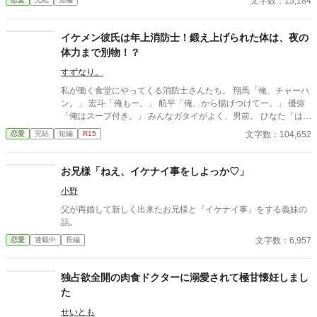
文字数：15,184
なぜか彼女だけには甘すぎて――。
イケメン彼氏は年上消防士！鍛え上げられた体は、夜の
体力まで別物！？
すずなり。
私が働く食堂にやってくる消防士さんたち。 翔馬「俺、チャーハ
ン。」 宏斗「俺もー。」 航平「俺、から揚げつけてー。」 優弥
「俺はスープ付き。」 みんなガタイがよく、男前。 ひなた「はー
いっ。ちょっと待ってくださいねーっ。」 慌ただしい昼時を過ぎ
文字数：104,652
恋愛
完結
短編
R15
ると、私の仕事は終わる。 終わった後、私は行かなきゃいけない
ところがある。 ひなた「すみませーん、子供のお迎えにきました
ー。」 保育園に迎えに行かなきゃいけない子、『太陽』。 私は子
お兄様「ねえ、イケナイ事をしよっか♡」
供と一緒に・・・暮らしてる。 ーーーーーーーーーーーーーーー
小野
ー 翔馬「おいおい嘘だろ？」 宏斗「子供・・・いたんだ・・。」
航平「いくつん時の子だよ・・・・。」 優弥「マジか・・・。」
父が再婚して新しく出来たお兄様と『イケナイ事』をする義妹の
消防署で開かれたお祭りに連れて行った太陽。 太陽の存在を知っ
話。
た一人の消防士さんが・・・私に言った。 「俺は太陽がいてもい
文字数：6,957
恋愛
連載中
長編
い。・・・太陽の『パパ』になる。」 「俺はひなたが好き
だ。・・・絶対振り向かせるから覚悟しとけよ？」 ※お話に出て
くる内容は、全て想像の世界です。現実世界とは何ら関係ありま
独占欲全開の肉食ドクターに溺愛されて極甘懐妊しまし
せん。 ※感想やコメントは受け付けることができません。 メンタ
た
ルが薄氷なもので・・・すみません。 言葉も足りませんが読んで
いただけたら幸いです。 楽しんでいただけたら嬉しく思います。
せいとも