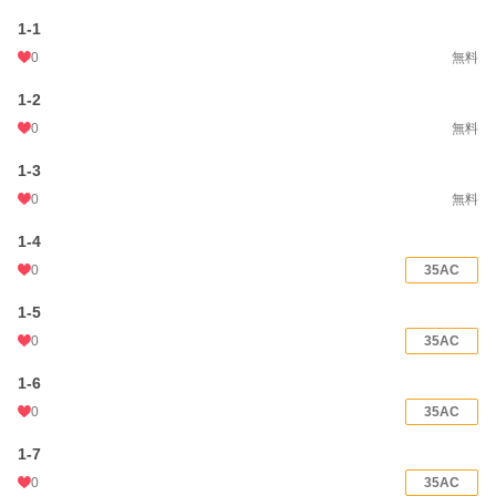
Key Word***
1-1
アダルト 18禁 エロ エッチ えっち TL NL 日常 R-18 玉の輿 ハイスぺ スパダリ 溺
0
無料
愛
1-2
小説
16,069 位 / 228,589 件
0
無料
恋愛
7,161 位 / 66,314 件
1-3
お気に入り
268
0
無料
24h.ポイント
49 pt
1-4
文字数(レンタル含む)
130,391
0
35AC
更新日時
2026.05.18 13:52
1-5
初回公開日時
2023.12.23 16:00
0
35AC
初回完結日時
2024.05.07 00:00
1-6
0
35AC
週間ポイント
98 pt (34,656 位)
1-7
月間ポイント
525 pt (33,981 位)
0
35AC
年間ポイント
14,858 pt (24,490 位)