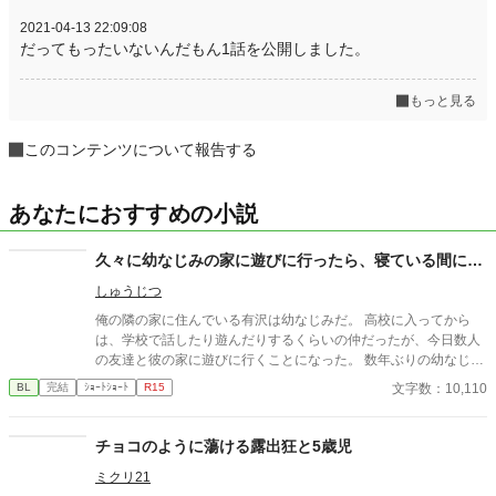
2021-04-13 22:09:08
だってもったいないんだもん1話を公開しました。
もっと見る
このコンテンツについて報告する
あなたにおすすめの小説
久々に幼なじみの家に遊びに行ったら、寝ている間に…
しゅうじつ
俺の隣の家に住んでいる有沢は幼なじみだ。 高校に入ってから
は、学校で話したり遊んだりするくらいの仲だったが、今日数人
の友達と彼の家に遊びに行くことになった。 数年ぶりの幼なじみ
の家を懐かしんでいる中、いつの間にか友人たちは帰っており、
文字数：10,110
BL
完結
ｼｮｰﾄｼｮｰﾄ
R15
幼なじみと2人きりに。 そこで俺は彼の部屋であるものを見つけ
てしまい、部屋に来た有沢に咄嗟に寝たフリをするが…
チョコのように蕩ける露出狂と5歳児
ミクリ21