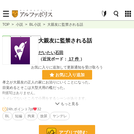
TOP
>
小説
>
BL小説
>
大親友に監禁される話
BL
完結
短編
R15
大親友に監禁される話
だいたい石田
（近況ボード：
17 件
）
お気に入りに追加して更新通知を受け取ろう
お気に入り追加
孝之が大親友の正人の家にお泊りにいくことになった。
目覚めるとそこは大型犬用の檻だった。
R描写はありません。
トイレでないところで小用をするシーンがあります。
※この作品はピクシブにて別名義にて投稿した小説を手直ししたものです。
24h.ポイント
7pt
32
BL
短編
拘束
放尿
ヤンデレ
小説
38,078 位 / 228,846 件
BL
10,304 位 / 31,438 件
アプリで読む