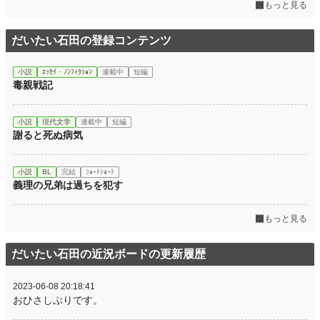
もっと見る
だいたい石田の登録コンテンツ
小説
ｴｯｾｲ・ﾉﾝﾌｨｸｼｮﾝ
連載中
短編
毒親戦記
小説
現代文学
連載中
短編
謝ると死ぬ病気
小説
BL
完結
ｼｮｰﾄｼｮｰﾄ
義理の兄弟は過ちを犯す
もっと見る
だいたい石田の近況ボードの更新履歴
2023-06-08 20:18:41
おひさしぶりです。