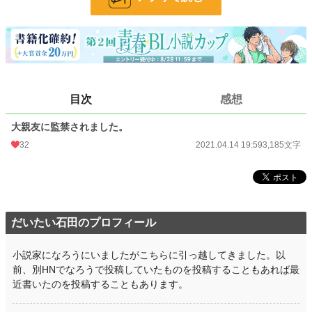
お気に入り
45
24h.ポイント
7 pt
文字数
3,185
更新日時
2021.04.14 19:59
目次
感想
初回公開日時
2021.04.14 19:59
大親友に監禁されました。
初回完結日時
2021.04.14 19:59
32
2021.04.14 19:59
3,185文字
週間ポイント
35 pt (53,125 位)
月間ポイント
189 pt (52,811 位)
年間ポイント
3,233 pt (55,829 位)
だいたい石田のプロフィール
累計ポイント
69,146 pt (37,406 位)
小説家になろうにいましたがこちらに引っ越してきました。以
前、別HNでなろうで投稿していたものを投稿することもあれば最
近書いたのを投稿することもあります。