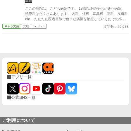
moa
っと綺麗だろうなって」 支配する側だったはずの男が、 支配され
ここの病院は、こども病院です。 18歳以下の子供が通う病院、
ることで初めて“生きている”と感じてしまう――。 上司と部下、
診療科はたくさんあります。 内科、外科、耳鼻科、歯科、皮膚科
立場も理性も、すべてが絡み合うオフィスの夜。 秘密の扉を開け
etc… ただただ医者目線で色々な病気を治療していくだけの小説
た榊は、もう戻れない。 快楽に溺れるその瞬間まで、彼を待つの
です。 恋愛要素などは一切ありません。 密着病院24時！的な感
は破滅か、それとも救いか。 ――これは、ひとりの上司が“愛”と
文字数：20,633
キャラ文芸
完結
ｼｮｰﾄｼｮｰﾄ
じです。 人物像などは表記していない為、読者様のご想像にお任
いう名の支配に沈んでいく物語。
せします。 ※泣く表現、痛い表現など嫌いな方は読むのをお控え
ください。 歯科以外の医療知識はそこまで詳しくないのですみま
せんがご了承ください。
アプリ一覧
公式SNS一覧
ご利用について