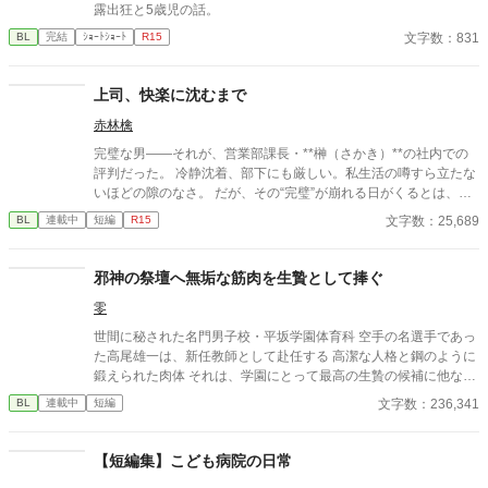
露出狂と5歳児の話。
文字数：831
BL
完結
ｼｮｰﾄｼｮｰﾄ
R15
上司、快楽に沈むまで
赤林檎
完璧な男――それが、営業部課長・**榊（さかき）**の社内での
評判だった。 冷静沈着、部下にも厳しい。私生活の噂すら立たな
いほどの隙のなさ。 だが、その“完璧”が崩れる日がくるとは、誰
も想像していなかった。 入社三年目の篠原は、榊の直属の部下。
文字数：25,689
BL
連載中
短編
R15
真面目だが強気で、どこか挑発的な笑みを浮かべる青年。 ある
夜、取引先とのトラブル対応で二人だけが残ったオフィスで、 篠
原は上司に向かって、いつもの穏やかな口調を崩した。「……そ
邪神の祭壇へ無垢な筋肉を生贄として捧ぐ
んな顔、部下には見せないんですね」 疲労で僅かに緩んだ榊の表
零
情。 その弱さを見逃さず、篠原はデスク越しに距離を詰める。
「強がらなくていいですよ。俺の前では、もう」 指先が榊のネク
世間に秘された名門男子校・平坂学園体育科 空手の名選手であっ
タイを掴む。 引き寄せられた瞬間、榊の理性は音を立てて崩れ
た高尾雄一は、新任教師として赴任する 高潔な人格と鋼のように
た。 拒むことも、許すこともできないまま、 彼は“部下”の手によ
鍛えられた肉体 それは、学園にとって最高の生贄の候補に他なら
って、ひとつずつ乱されていく。 言葉で支配され、触れられるた
なかった 至高の筋肉を持つ、精神を削られ意志をなくした青年を
文字数：236,341
BL
連載中
短編
びに、自分の知らなかった感情と快楽を知る。それは、上司とし
太古の神に捧げるため、“水”、“風”、“土”の信奉者達が暗躍する 意
ての誇りを壊すほどに甘く、逃れられないほどに深い。 だが、篠
志をなくし筋肉の操り人形と化した“デク” 消える教師 山奥の男子
原の視線の奥に宿るのは、ただの欲望ではなかった。 そこには、
校で繰り広げられるダークファンタジー
【短編集】こども病院の日常
ずっと榊だけを見つめ続けてきた、静かな執着がある。 「俺、前
から思ってたんです。 あなたが誰かに“支配される”ところ、き