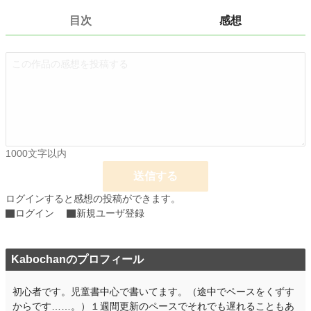
目次
感想
お気に入り
0
24h.ポイント
0 pt
文字数
4,053
更新日時
2021.12.12 15:07
初回公開日時
2021.12.05 21:02
週間ポイント
0 pt (228,937 位)
1000文字以内
月間ポイント
0 pt (228,937 位)
送信する
年間ポイント
0 pt (228,937 位)
ログインすると感想の投稿ができます。
ログイン
新規ユーザ登録
累計ポイント
547 pt (216,765 位)
Kabochanのプロフィール
初心者です。児童書中心で書いてます。（途中でペースをくずす
からです……。）１週間更新のペースでそれでも遅れることもあ