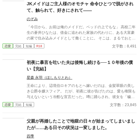
JKメイドはご主人様のオモチャ 命令ひとつで脱がされ
て、触られて、好きにされて――
のぞみ
「今日から、お前は俺のメイドだ。ベッドの上でもな」 高校二年
生の蒼井ひなたは、借金に追われた家族の代わりに、ある大富豪
の家で住み込みメイドとして働くことに。 そこは、まるでおとぎ
話に出てきそうな大きな洋館。 でも、そこで待っていたのは、同
文字数：8,491
恋愛
完結
短編
R18
じ高校に通うちょっと有名な男の子――完璧だけど性格が超ドS
な御曹司、天城 蓮だった。 昼間は生徒会長、夜は…ご主人様？
しかも、彼の命令はちょっと普通じゃない。 「掃除だけじゃダメ
初夜に暴言を吐いた夫は後悔し続ける──１０年後の償
だろ？ ご主人様の癒しも、メイドの大事な仕事だろ？」 手を握
い【完結】
られるたび、耳元で囁かれるたび、心臓がバクバクする。 なの
に、ひなたの体はどんどん反応してしまって…。 怒ったり照れた
星森 永羽（ほしもりとわ）
りしながらも、次第に蓮に惹かれていくひなた。 だけど、彼には
王命により、辺境伯ロキアのもとへ嫁いだのは、金髪翠眼の美し
まだ知られていない秘密があって―― 「…ほんとは、ずっと前か
き公爵令嬢スフィア。 だが、初夜に彼が告げたのは、愛も権限も
ら、私…」 ただのメイドなんかじゃ終わりたくない。 恋と欲望が
与えないという冷酷な宣言だった。噂に踊らされ、彼女を「穢れ
交差する、ちょっぴり危険な主従ラブストーリー。
た花嫁」と罵ったロキア。 しかし、わずか一日でスフィアは姿を
文字数：23,845
恋愛
完結
短編
消し、教会から届いたのは婚姻無効と慰謝料請求の書状──。 王
と公爵の怒りを買ったロキアは、爵位も領地も名誉も奪われ、た
だの補佐官として生きることに。 そして十年後、運命のいたずら
父親が再婚したことで地獄の日々が始まってしまいまし
か、彼は被災地で再びスフィアと出会う。 地位も捨て、娘を抱え
たが……ある日その状況は一変しました。
て生きる彼女の姿に、ロキアの胸に去来するのは、悔恨と赦しを
乞う想い──。 ⚠️本作はAIの生成した文章を一部に使用していま
四季