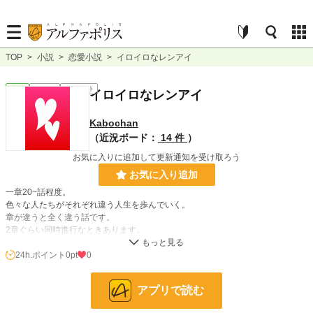
TOP
>
小説
>
恋愛小説
>
イロイロなレンアイ
恋愛
連載中
ｼｮｰﾄｼｮｰﾄ
イロイロなレンアイ
Kabochan
（近況ボード：
14 件
）
お気に入りに追加して更新通知を受け取ろう
お気に入り追加
一章20~話程度。
色々な人たちがそれぞれ違う人生を歩んでいく。
章が違うと全く違う話です。
2章ぐらい同時進行なときあります。
読みにくくてすいません。(._.)
主人公=ふつーのときの語り手（◯◯目線とか言うとき以外）
24h.ポイント
0pt
0
小説
228,937 位 / 228,937 件
アプリで読む
恋愛
66,398 位 / 66,398 件