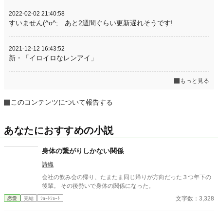
2022-02-02 21:40:58
すいません(^o^; あと2週間ぐらい更新遅れそうです!
2021-12-12 16:43:52
新・「イロイロなレンアイ」
もっと見る
このコンテンツについて報告する
あなたにおすすめの小説
身体の繋がりしかない関係
詩織
会社の飲み会の帰り、たまたま同じ帰りが方向だった３つ年下の
後輩。 その後勢いで身体の関係になった。
文字数：3,328
恋愛
完結
ｼｮｰﾄｼｮｰﾄ