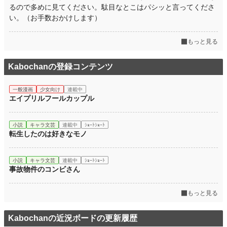
るので多めに見てください。駄目なとこはパシッと言ってくださ
い。（お手数おかけします）
もっと見る
Kabochanの登録コンテンツ
一般漫画
少女向け
連載中
エイプリルフールカップル
小説
キャラ文芸
連載中
ｼｮｰﾄｼｮｰﾄ
転生したのは好きなモノ
小説
キャラ文芸
連載中
ｼｮｰﾄｼｮｰﾄ
事故物件のコンビさん
もっと見る
Kabochanの近況ボードの更新履歴