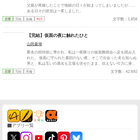
す。
父親が再婚したことで地獄の日々が始まってしまいましたが……
ある日その状況は一変しました。
文字数：1,856
恋愛
完結
短編
R15
【完結】仮面の夜に触れたひと
山田森湖
匿名の招待状に導かれ、私は一夜限りの仮面舞踏会へ足を踏み入
れた。 仮面に守られた素顔のない夜、そこで出会った名も知らぬ
男と、私は互いの過去も立場も伏せたまま、抗えない引力に身を
委ねる。 「今夜だけ」——そう約束したはずの関係は、夜明けと
文字数：42,692
恋愛
完結
長編
ともに終わった。 しかし、彼の声、仕草、触れた感触は、日常へ
戻った私の心から消えることはなかった。 数日後、仕事の場で再
会した一人の男性。 仮面を外したその声に、私は確信する。 あの
夜の男は、決して“過去”にはならない。 名前を呼ばず、素性を語
らず、ただ感情と身体だけを重ねる密会。 惹かれ合うほどに増し
ていく不安と疑念。 彼は何者なのか。 そして、私は彼に何を隠し
ているのか。 やがて明かされる彼の正体と、私自身の秘密。 仮面
の下に隠されていたのは、欲望だけではなく、社会的立場と危う
い選択だった。 再び訪れる仮面の夜。 真実を知った二人は、それ
アプリ一覧
でもなお互いを求め合うのか。 仮面を外した先にあるのは、破滅
か、それとも未来か——。