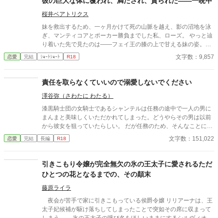
彼の巨大な体に覆われ、満たされ、貪られた——一晩中
桜井ベアトリクス
妹を救出するため、一ヶ月かけて死の山脈を越え、影の沼地を泳
ぎ、マンティコアとポーカー勝負までした私、ローズ。 やっと辿
り着いた先で見たのは——フェイ王の膝の上で甘える妹の姿。
「助けなんていらないわよ？」 は？ しかも運命の光が私と巨漢戦
文字数：9,857
恋愛
完結
ｼｮｰﾄｼｮｰﾄ
R18
士マキシマスの間で光って、「お前は俺のものだ」宣言。 「片手
だけなら……」そう妥協したのに、ワイン一杯で理性が飛んだ。
彼の心臓の音を聞いた瞬間、私から飛びついて、その夜、彼のベ
責任を取らなくていいので溺愛しないでください
ッドで戦士のものになった。
澤谷弥（さわたに わたる）
漆黒騎士団の女騎士であるシャンテルは任務の途中で一人の男に
まんまと美味しくいただかれてしまった。どうやらその男は以前
から彼女を狙っていたらしい。 だが任務のため、そんなことには
お構いなしのシャンテル。むしろ邪魔。その男から逃げながら任
文字数：151,022
恋愛
完結
長編
R18
務をこなす日々。だが、その男の正体に気づいたとき――。 ※20
23.6.14：アルファポリスノーチェブックスより書籍化されまし
た。 ※ノーチェ作品の何かをレンタルしますと特別番外編（鍵付
引きこもり令嬢が完全無欠の氷の王太子に愛されるただ
き）がお読みいただけます。
ひとつの花となるまでの、その顛末
藤原ライラ
夜会が苦手で家に引きこもっている侯爵令嬢 リリアーナは、王
太子妃候補が駆け落ちしてしまったことで突如その席に収まって