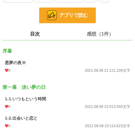
(五万文字程度の中編です) 2021/08/19完結しました！
アプリで読む
小説
229,045 位 / 229,045 件
恋愛
66,406 位 / 66,406 件
目次
感想（1件）
お気に入り
80
24h.ポイント
0 pt
序幕
文字数
55,249
悪夢の夜※
更新日時
0
2021.08.19 21:14
2021.08.08 21:12
1,209文字
初回公開日時
2021.08.08 21:12
第一幕 淡い夢の日
初回完結日時
2021.08.19 21:15
1-1.いつもという時間
週間ポイント
7 pt (77,350 位)
0
2021.08.08 22:01
3,593文字
月間ポイント
168 pt (54,721 位)
1-2.出会いと恋と
年間ポイント
2,471 pt (62,209 位)
0
2021.08.08 23:11
4,623文字
累計ポイント
52,741 pt (43,417 位)