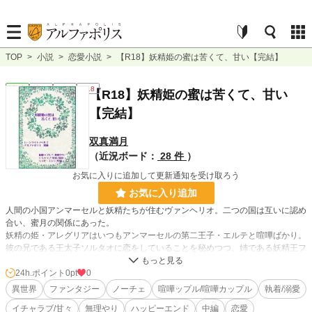
TOP
>
小説
>
恋愛小説
>
【R18】妖精姫の蜜は苦くて、甘い【完結】
恋愛
完結
長編
R18
【R18】妖精姫の蜜は苦くて、甘い
【完結】
双真満月
（近況ボード：
28 件
）
お気に入りに追加して更新通知を受け取ろう
お気に入り追加
人間の小国アンマーセルと妖精たちが住むヴァンヘリオ。二つの国は互いに認め
合い、蜜月の関係にあった。
妖精の姫・アレグリアはいつもアンマーセルの第二王子・エルテと喧嘩ばかり。
彼の兄である王太子ソルタオに恋をしていることを秘めつつ、姉である妖精王フ
ィロンと共に四人で穏やかな毎日を過ごしていたのだが、とある夜にエルテに無
理やり抱かれてしまい……。
24h.ポイント
0pt
0
異世界
ファンタジー
ノーチェ
喧嘩ップル/喧嘩カップル
執着/溺愛
(毎日夜21時更新・R18シーンには※マーク)
イチャラブ/甘々
無理やり
ハッピーエンド
中編
恋愛
(ムーンライトノベルズでも連載)