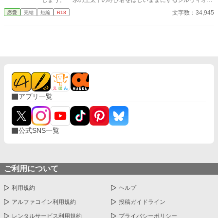
しまう。 氷の王太子の呼び名をほしいままにするシルヴィオ。
取り付く島もなく冷徹だと思っていた彼のやさしさに触れてい
文字数：34,945
恋愛
完結
短編
R18
くうちに、リリアーナは心惹かれていく。けれど、同時に自分な
んかでは釣り合わないという気持ちに苛まれてしまい……。 堅
物王太子×引きこもり令嬢 「君はまだ、君を知らないだけだ」
☆「素直になれない高飛車王女様は～」にも出てくるシルヴィオ
のお話です。そちらを未読でも問題なく読めます。時系列的には
こちらのお話が2年ほど前になります。 ※こちら同じ内容で別タ
イトルのものをムーンライトノベルズにも掲載しています※
アプリ一覧
公式SNS一覧
ご利用について
利用規約
ヘルプ
アルファコイン利用規約
投稿ガイドライン
レンタルサービス利用規約
プライバシーポリシー