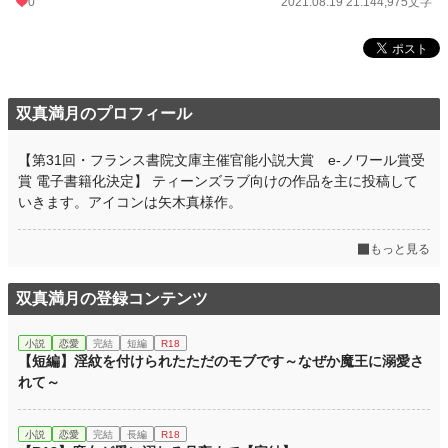
0
2021.08.19 21:14
4,975文字
双真満月のプロフィール
【第31回・フランス書院文庫主催官能小説大賞 e-ノワール賞受
賞 電子書籍化決定】 ティーンズラブ向けの作品を主に投稿して
いきます。アイコンは矢木真様作。
もっと見る
双真満月の登録コンテンツ
小説
恋愛
完結
短編
R18
【短編】淫紋を付けられたただのモブです～なぜか魔王に溺愛さ
れて～
小説
恋愛
完結
長編
R18