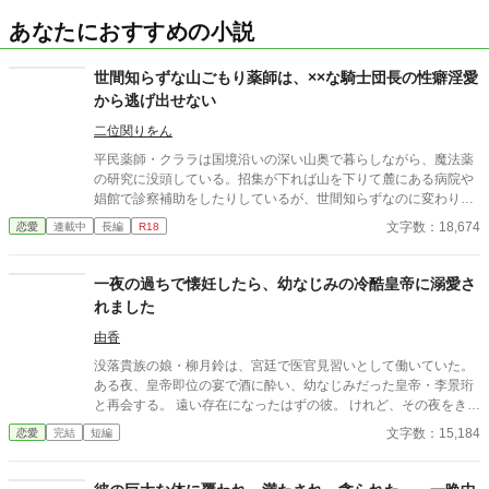
あなたにおすすめの小説
世間知らずな山ごもり薬師は、××な騎士団長の性癖淫愛
から逃げ出せない
二位関りをん
平民薬師・クララは国境沿いの深い山奥で暮らしながら、魔法薬
の研究に没頭している。招集が下れば山を下りて麓にある病院や
娼館で診察補助をしたりしているが、世間知らずなのに変わりは
ない。 ある日、山の中で倒れている男性を発見。彼はなんと騎士
文字数：18,674
恋愛
連載中
長編
R18
団長・レイルドで女嫌いの噂を持つ人物だった。 当然女嫌いの噂
なんて知らないクララは良心に従い彼を助け、治療を施す。 だ
が、レイルドには隠している秘密……性癖があった。 ――君の××
一夜の過ちで懐妊したら、幼なじみの冷酷皇帝に溺愛さ
××、触らせてもらえないだろうか？
れました
由香
没落貴族の娘・柳月鈴は、宮廷で医官見習いとして働いていた。
ある夜、皇帝即位の宴で酒に酔い、幼なじみだった皇帝・李景珩
と再会する。 遠い存在になったはずの彼。 けれど、その夜をきっ
かけに月鈴の運命は大きく動き出す。 冷酷と恐れられる皇帝が、
文字数：15,184
恋愛
完結
短編
なぜか彼女だけには甘すぎて――。