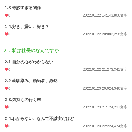
初回完結日時
2022.01.29 20:03
1-3.奇妙すぎる関係
0
2022.01.22 14:14
3,806文字
週間ポイント
0 pt (228,779 位)
月間ポイント
84 pt (68,929 位)
1-4.好き、嫌い、好き？
0
2022.01.22 20:08
3,258文字
年間ポイント
1,372 pt (76,482 位)
累計ポイント
16,586 pt (77,591 位)
２．私は社長のなんですか
2-1.自分の心がわからない
0
2022.01.22 21:27
3,341文字
2-2.幼馴染み、婚約者、必然
0
2022.01.23 20:02
4,346文字
2-3.気持ちの行く末
0
2022.01.23 21:12
4,221文字
2-4.わからない、なんて不誠実だけど
0
2022.01.23 22:22
4,474文字