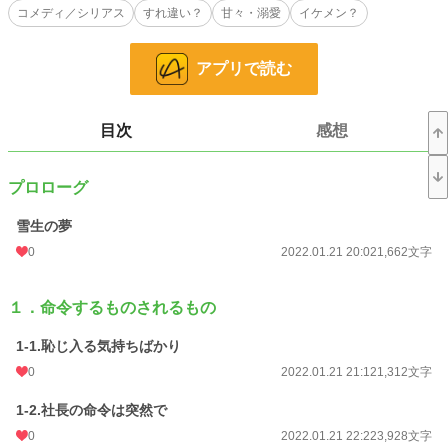
コメディ／シリアス
すれ違い？
甘々・溺愛
イケメン？
雪生には、人には言えぬ淫靡な夢を見ることがあった。それは、美土里と交わる
夢。
意識をすることはあれど仕事をこなし、スタッフたちと接する内に、マッサージ
アプリで読む
に興味も出てきたある日――
施術を教えてもらうという名目で、美土里と一夜を共にしてしまう。
好きなのか嫌いなのか、はっきりわからないまま、偽りの立場に苦しむ雪生だっ
たが……。
目次
感想
※エブリスタにも掲載中
2022/01/29 完結しました！
プロローグ
小説
228,779 位 / 228,779 件
雪生の夢
0
2022.01.21 20:02
1,662文字
恋愛
66,370 位 / 66,370 件
お気に入り
29
１．命令するものされるもの
24h.ポイント
0 pt
1-1.恥じ入る気持ちばかり
文字数
96,158
0
2022.01.21 21:12
1,312文字
更新日時
2022.01.29 20:02
1-2.社長の命令は突然で
初回公開日時
2022.01.21 20:02
0
2022.01.21 22:22
3,928文字