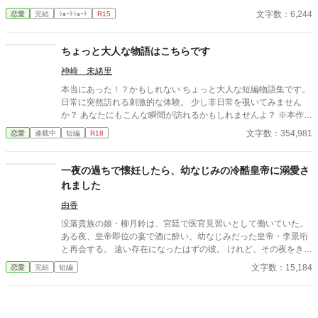
付き合ってくれた。 彼とは入社当時、部署は違ったが同じ仕事に
文字数：6,244
恋愛
完結
ｼｮｰﾄｼｮｰﾄ
R15
携わっていた。 きっとあの頃のわたしは、彼が好きだったんだと
思う。 けれど仕事で負けたくないなんて私のちっぽけなプライド
のせいで、その一線は越えられなかった。 でも、あれから変わっ
ちょっと大人な物語はこちらです
た私なら……。 ****** 2021/05/29 公開 ****** 表紙 いもこは妹
神崎 未緒里
pixivID:11163077
本当にあった！？かもしれない ちょっと大人な短編物語集です。
日常に突然訪れる刺激的な体験。 少し非日常を覗いてみません
か？ あなたにもこんな瞬間が訪れるかもしれませんよ？ ※本作品
ではGemini PRO、Pixai.artで作成した生成AI画像ならびに Pixa
文字数：354,981
恋愛
連載中
短編
R18
bay並びにUnsplshのロイヤリティフリーの画像を使用していま
す。 ※不定期更新です。 ※文章中の人物名・地名・年代・建物
名・商品名・設定などはすべて架空のものです。
一夜の過ちで懐妊したら、幼なじみの冷酷皇帝に溺愛さ
れました
由香
没落貴族の娘・柳月鈴は、宮廷で医官見習いとして働いていた。
ある夜、皇帝即位の宴で酒に酔い、幼なじみだった皇帝・李景珩
と再会する。 遠い存在になったはずの彼。 けれど、その夜をきっ
かけに月鈴の運命は大きく動き出す。 冷酷と恐れられる皇帝が、
文字数：15,184
恋愛
完結
短編
なぜか彼女だけには甘すぎて――。