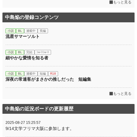
もっと見る
中島焔の登録コンテンツ
小説
BL
連載中
長編
流星サマーソルト
小説
BL
完結
ｼｮｰﾄｼｮｰﾄ
細やかな愛情を知る者
小説
BL
連載中
短編
R18
深夜の常連客がまさかの推しだった 短編集
もっと見る
中島焔の近況ボードの更新履歴
2025-08-27 15:25:57
9/14文学フリマ大阪に参加します。