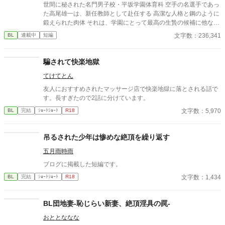
「強がらなくていいですよ。俺の前では、もう」 指先が榊のネク
世間に秘された名門男子校・平坂学園体育科 空手の名選手であっ
タイを掴む。 引き寄せられた瞬間、榊の理性は音を立てて崩れ
た高尾雄一は、新任教師として赴任する 高潔な人格と鋼のように
た。 拒むことも、許すこともできないまま、 彼は“部下”の手によ
鍛えられた肉体 それは、学園にとって最高の生贄の候補に他なら
って、ひとつずつ乱されていく。 言葉で支配され、触れられるた
なかった 至高の筋肉を持つ、精神を削られ意志をなくした青年を
文字数：236,341
BL
連載中
短編
びに、自分の知らなかった感情と快楽を知る。それは、上司とし
太古の神に捧げるため、“水”、“風”、“土”の信奉者達が暗躍する 意
ての誇りを壊すほどに甘く、逃れられないほどに深い。 だが、篠
志をなくし筋肉の操り人形と化した“デク” 消える教師 山奥の男子
原の視線の奥に宿るのは、ただの欲望ではなかった。 そこには、
校で繰り広げられるダークファンタジー
騙されて快楽地獄
ずっと榊だけを見つめ続けてきた、静かな執着がある。 「俺、前
から思ってたんです。 あなたが誰かに“支配される”ところ、き
てけてとん
っと綺麗だろうなって」 支配する側だったはずの男が、 支配され
友人におすすめされたマッサージ店で快楽地獄に落とされる話で
ることで初めて“生きている”と感じてしまう――。 上司と部下、
す。長すぎたので2話に分けています。
立場も理性も、すべてが絡み合うオフィスの夜。 秘密の扉を開け
た榊は、もう戻れない。 快楽に溺れるその瞬間まで、彼を待つの
文字数：5,970
BL
完結
ｼｮｰﾄｼｮｰﾄ
R18
は破滅か、それとも救いか。 ――これは、ひとりの上司が“愛”と
いう名の支配に沈んでいく物語。
吊るされた少年は惨めな絶頂を繰り返す
五月雨時雨
ブログに掲載した短編です。
文字数：1,434
BL
完結
ｼｮｰﾄｼｮｰﾄ
R18
BL団地妻-恥じらい新妻、絶頂淫具の罠-
おととななな