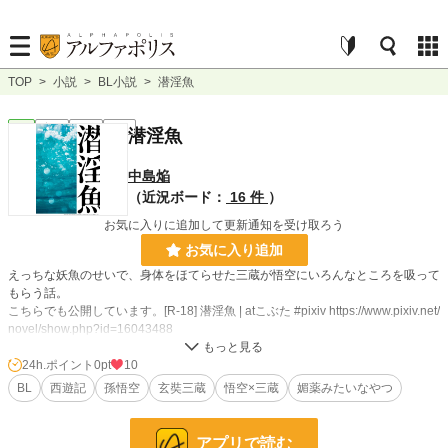
TOP
>
小説
>
BL小説
>
潜淫魚
BL
完結
短編
R18
潜淫魚
中島焔
（近況ボード：
16 件
）
お気に入りに追加して更新通知を受け取ろう
お気に入り追加
えっちな妖魚のせいで、身体をほてらせた三蔵が悟空にいろんなところを吸って
もらう話。
こちらでも公開しています。[R-18] 潜淫魚 | atこぶた #pixiv https://www.pixiv.net/
novel/show.php?id=16043488
24h.ポイント
0pt
10
小説
228,857 位 / 228,857 件
BL
西遊記
孫悟空
玄奘三蔵
悟空×三蔵
媚薬みたいなやつ
BL
31,441 位 / 31,441 件
お気に入り
5
アプリで読む