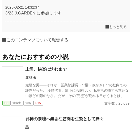
2025-02-21 14:32:37
3/23 J.GARDEN に参加します
もっと見る
このコンテンツについて報告する
あなたにおすすめの小説
上司、快楽に沈むまで
赤林檎
完璧な男――それが、営業部課長・**榊（さかき）**の社内での
評判だった。 冷静沈着、部下にも厳しい。私生活の噂すら立たな
いほどの隙のなさ。 だが、その“完璧”が崩れる日がくるとは、誰
も想像していなかった。 入社三年目の篠原は、榊の直属の部下。
文字数：25,689
BL
連載中
短編
R15
真面目だが強気で、どこか挑発的な笑みを浮かべる青年。 ある
夜、取引先とのトラブル対応で二人だけが残ったオフィスで、 篠
原は上司に向かって、いつもの穏やかな口調を崩した。「……そ
邪神の祭壇へ無垢な筋肉を生贄として捧ぐ
んな顔、部下には見せないんですね」 疲労で僅かに緩んだ榊の表
零
情。 その弱さを見逃さず、篠原はデスク越しに距離を詰める。