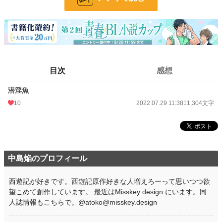
24h.ポイント
0 pt
文字数
11,304
更新日時
2022.07.29 11:38
初回公開日時
2022.07.29 11:38
目次
感想
初回完結日時
2022.07.29 11:38
潜淫魚
週間ポイント
14 pt (70,247 位)
10
2022.07.29 11:38
11,304文字
月間ポイント
21 pt (99,984 位)
年間ポイント
196 pt (126,236 位)
累計ポイント
3,036 pt (147,067 位)
中島焔のプロフィール
西遊記が好きです。西遊記原作好きな人増えろーって思いつつ欲
望こめて創作しています。 最近はMisskey design にいます。同
人誌情報もこちらで。@atoko@misskey.design