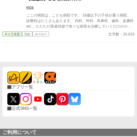
moa
ここの病院は、こども病院です。 18歳以下の子供が通う病院、
診療科はたくさんあります。 内科、外科、耳鼻科、歯科、皮膚科
etc… ただただ医者目線で色々な病気を治療していくだけの小説
です。 恋愛要素などは一切ありません。 密着病院24時！的な感
文字数：20,633
キャラ文芸
完結
ｼｮｰﾄｼｮｰﾄ
じです。 人物像などは表記していない為、読者様のご想像にお任
せします。 ※泣く表現、痛い表現など嫌いな方は読むのをお控え
ください。 歯科以外の医療知識はそこまで詳しくないのですみま
せんがご了承ください。
アプリ一覧
公式SNS一覧
ご利用について