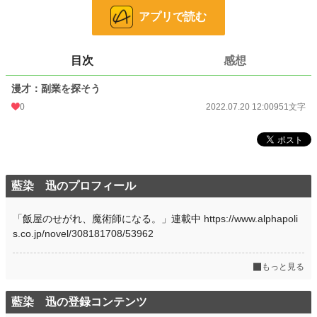
お気に入り
0
アプリで読む
24h.ポイント
0 pt
文字数
951
目次
感想
更新日時
2022.07.20 12:00
漫才：副業を探そう
0
2022.07.20 12:00
951文字
初回公開日時
2022.07.20 12:00
初回完結日時
2022.07.20 12:00
週間ポイント
0 pt (228,850 位)
月間ポイント
0 pt (228,850 位)
藍染 迅のプロフィール
年間ポイント
0 pt (228,850 位)
「飯屋のせがれ、魔術師になる。」連載中 https://www.alphapoli
累計ポイント
902 pt (200,657 位)
s.co.jp/novel/308181708/53962
もっと見る
藍染 迅の登録コンテンツ