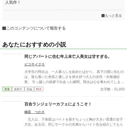
人気作！
もっと見る
このコンテンツについて報告する
あなたにおすすめの小説
同じアパートに住む年上未亡人美女は甘すぎる。
ピコサイクス
大学生の翔太は、一人暮らしを始めたばかり。 真下の階に住むの
は、落ち着いた色気と優しさを併せ持つ大人の女性・水無瀬紗
夜。 引っ越しの挨拶で出会った瞬間、翔太は心を奪われてしま
う。 偶然にもアルバイト先のスーパーで再会した彼女は、翔太を
文字数：31,050
青春
連載中
長編
R15
すぐに採用し、温かく仕事を教えてくれる存在だった。 ある日の
仕事帰り、ふたりで過ごす時間が増えていき――そして気づけば
紗夜の部屋でご飯をご馳走になるほど親密に。 優しくて穏やかで
百合ランジェリーカフェにようこそ！
――その色気に触れるたび、翔太の心は揺れていく。 大人の女性
楠富 つかさ
と大学生、甘くちょっぴり刺激的な同居生活（？）がはじまる。
主人公、下条藍はバイトを探すちょっと胸が大きい普通の女子
大生。ある日、同じサークルの先輩からバイト先を紹介してもら