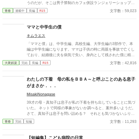
うのだが、そこは男子禁制のカフェ併設ランジェリーショップ
で！？ ちょっとハレンチなお仕事カフェライフ、始まりま
文字数：59,023
青春
連載中
長編
R15
す！！ ※この物語はフィクションであり実在の人物・団体・法律
とは一切関係ありません。 表紙画像はAIイラストです。下着が生
成できないのでビキニで代用しています。
ママと中学生の僕
キムラエス
「ママと僕」は、中学生編、高校生編、大学生編の3部作で、本
編は中学生編になります。ママは子供の時に両親を事故で亡くし
ており、結婚後に夫を病気で失い、身内として残された僕に精神
的に依存をするようになる。幼少期の「僕」はそのママの依存が
文字数：42,816
大衆娯楽
完結
長編
R15
嬉しく、素敵なママに甘える閉鎖的な生活を当たり前のことと考
える。成長し、性に目覚め始めた中学生の「僕」は自分の性もマ
マとの日常の中で処理すべきものと疑わず、ママも戸惑いながら
わたしの下着 母の私をＢＢＡ～と呼ぶことのある息子
もママに甘える「僕」に満足する。ママも僕もそうした行為が少
がまさか．．．
なからず社会規範に反していることは理解しているが、ママとの
甘美な繋がりは解消できずに戸惑いながらも続く「ママと中学生
MisakiNonagase
の僕」の営みを描いてみました。
39才の母・真知子は息子が私の下着を持ち出していることに気づ
いた。 ネットで同様の事象がないか調べると、案外多いようだ。
さて、真知子は息子を問い詰める？ それとも気づかないふりを
続けてあげるか？ そのほかに外伝も綴りました。
文字数：11,293
青春
完結
短編
【短編集】こども病院の日常