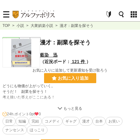
TOP
>
小説
>
大衆娯楽小説
>
漫才：副業を探そう
大衆娯楽
完結
短編
漫才：副業を探そう
藍染 迅
（近況ボード：
121 件
）
お気に入りに追加して更新通知を受け取ろう
お気に入り追加
どうにも物価が上がっていく。
そうだ！ 副業を探そう！
考え抜いた答えがここにある！
――考えるだけ無駄だったね。
24h.ポイント
0pt
0
日常
短編
完結
コメディ
ギャグ
漫才
台本
お笑い
小説
228,850 位 / 228,850 件
ナンセンス
ほっこり
大衆娯楽
6,075 位 / 6,075 件