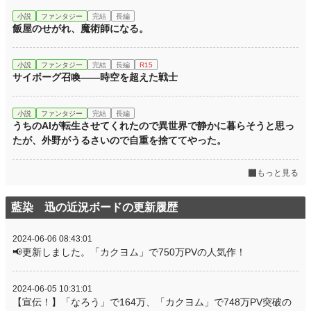
小説
ファンタジー
完結
長編
飯屋のせがれ、魔術師になる。
小説
ファンタジー
完結
長編
R15
サイボーグ召喚――時空を超えた戦士
小説
ファンタジー
完結
長編
うちのAIが転生させてくれたので異世界で静かに暮らそうと思っ
たが、外野がうるさいので自重を捨ててやった。
もっと見る
藍染 迅の近況ボードの更新履歴
2024-06-06 08:43:01
📢更新しました。「カクヨム」で750万PVの人気作！
2024-06-05 10:31:01
【宣伝！】「なろう」で164万、「カクヨム」で748万PV突破の