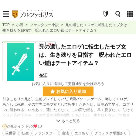
TOP
>
小説
>
ファンタジー小説
>
兄の遺したエロゲに転生したモブ女は、
生き残りを目指す 呪われたエロい鎧はチートアイテム？
ファンタジー
完結
短編
R18
兄の遺したエロゲに転生したモブ女
は、生き残りを目指す 呪われたエロ
い鎧はチートアイテム？
在江
お気に入りに追加して更新通知を受け取ろう
お気に入り追加
引きこもりの兄が、生前プレイしていた18禁パソコンゲーム、略してエロゲ。
あたしは死後、その世界にモブ女として転生したみたい。目覚めて早々、ゴブリ
ンに襲われる。いやあっ。死にたくない。この変な鎧も、早く脱ぎたい。助けて
くれた男の子から、この世界の法則を聞いたあたしは、生き残りをかけて旅立
つ。
一部グロテスクな場面があります。閲覧にはご注意ください。
24h.ポイント
0pt
13
異世界
転生
ファンタジー
魔法
エロあり
グロテスク場面あり