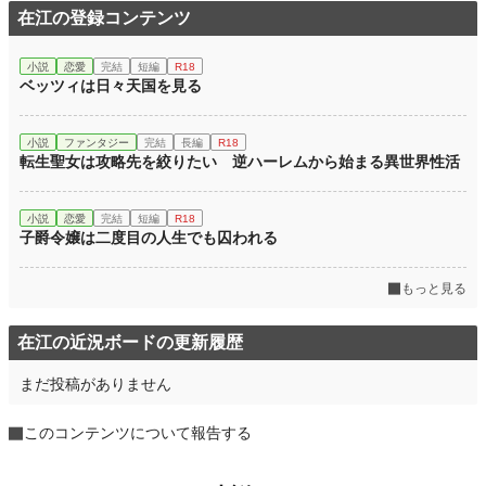
在江の登録コンテンツ
小説
恋愛
完結
短編
R18
ベッツィは日々天国を見る
小説
ファンタジー
完結
長編
R18
転生聖女は攻略先を絞りたい 逆ハーレムから始まる異世界性活
小説
恋愛
完結
短編
R18
子爵令嬢は二度目の人生でも囚われる
もっと見る
在江の近況ボードの更新履歴
まだ投稿がありません
このコンテンツについて報告する