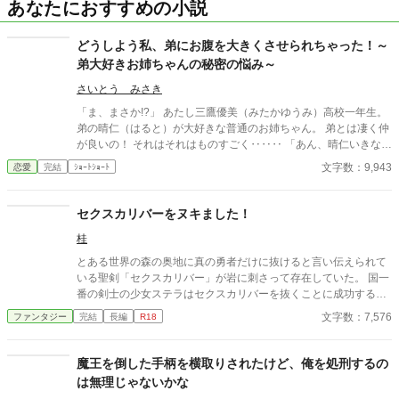
あなたにおすすめの小説
どうしよう私、弟にお腹を大きくさせられちゃった！～
弟大好きお姉ちゃんの秘密の悩み～
さいとう みさき
「ま、まさか!?」 あたし三鷹優美（みたかゆうみ）高校一年生。
弟の晴仁（はると）が大好きな普通のお姉ちゃん。 弟とは凄く仲
が良いの！ それはそれはものすごく‥‥‥ 「あん、晴仁いきなり
そんなのお口に入らないよぉ～♡」 そんな関係のあたしたち。 で
文字数：9,943
恋愛
完結
ｼｮｰﾄｼｮｰﾄ
もある日トイレであたしはアレが来そうなのになかなか来ないの
も気にもせずスカートのファスナーを上げると‥‥‥ 「うそっ！
お腹が出て来てる!?」 お姉ちゃんの秘密の悩みです。
セクスカリバーをヌキました！
桂
とある世界の森の奥地に真の勇者だけに抜けると言い伝えられて
いる聖剣「セクスカリバー」が岩に刺さって存在していた。 国一
番の剣士の少女ステラはセクスカリバーを抜くことに成功する
が、セクスカリバーはステラの膣を鞘代わりにして収まってしま
文字数：7,576
ファンタジー
完結
長編
R18
う。 ステラはセクスカリバーを抜けないまま武闘会に出場し
て……
魔王を倒した手柄を横取りされたけど、俺を処刑するの
は無理じゃないかな