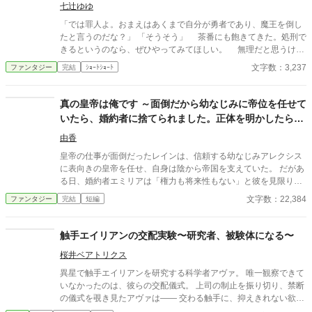
七辻ゆゆ
「では罪人よ。おまえはあくまで自分が勇者であり、魔王を倒し
たと言うのだな？」 「そうそう」 茶番にも飽きてきた。処刑で
きるというのなら、ぜひやってみてほしい。 無理だと思うけ
ど。
文字数：3,237
ファンタジー
完結
ｼｮｰﾄｼｮｰﾄ
真の皇帝は俺です ～面倒だから幼なじみに帝位を任せて
いたら、婚約者に捨てられました。正体を明かしたら全
員後悔してももう遅い～
由香
皇帝の仕事が面倒だったレインは、信頼する幼なじみアレクシス
に表向きの皇帝を任せ、自身は陰から帝国を支えていた。 だがあ
る日、婚約者エミリアは「権力も将来性もない」と彼を見限り婚
約破棄を宣言する。 しかし彼女は知らなかった。 帝国を動かして
文字数：22,384
ファンタジー
完結
短編
いた真の支配者が誰なのかを。 これは全てを持ちながら隠してい
た男と、見るべきものを見失った者たちの後悔の物語。
触手エイリアンの交配実験〜研究者、被験体になる〜
桜井ベアトリクス
異星で触手エイリアンを研究する科学者アヴァ。 唯一観察できて
いなかったのは、彼らの交配儀式。 上司の制止を振り切り、禁断
の儀式を覗き見たアヴァは―― 交わる触手に、抑えきれない欲望
を覚える。 「私も……私も交配したい」 太く長い触手が、体の奥