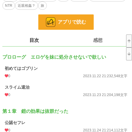
小説
228,787 位 / 228,787 件
NTR
近親相姦？
旅
ファンタジー
53,314 位 / 53,314 件
アプリで読む
お気に入り
82
24h.ポイント
0 pt
目次
感想
文字数
82,228
更新日時
2023.12.08 21:21
プロローグ エロゲを妹に処分させないで欲しい
初回公開日時
2023.11.22 21:23
初めてはゴブリン
初回完結日時
2023.12.08 21:21
0
2023.11.22 21:23
2,548文字
週間ポイント
42 pt (48,661 位)
スライム退治
0
2023.11.23 21:20
4,198文字
月間ポイント
91 pt (67,482 位)
年間ポイント
1,960 pt (67,735 位)
第１章 鎧の効果は抜群だった
累計ポイント
43,446 pt (48,110 位)
公認セフレ
0
2023.11.24 21:21
4,112文字